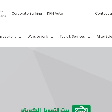
g &
Corporate Banking
KFH Auto
Contact u
ment
Investment
Ways to bank
Tools & Services
After Sal