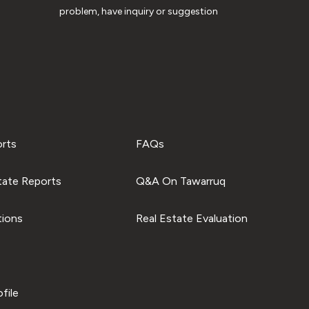
problem, have inquiry or suggestion
orts
FAQs
tate Reports
Q&A On Tawarruq
tions
Real Estate Evaluation
file