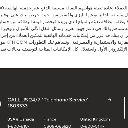
ال مسبقة الدفع بنوعيها- ايزى واكسبريس- حيث حرص بيتك على توفير 
بيتك يمكنه الآن الاتصال على الخدمة الهاتفية ذات الرقم 803000 وطلب بطاقة تعبئة بالمبلغ الذي ير
مة تساهم بذلك في دعم جهود تعزيز وسائل النقل الآلي للأموال وتوفير ا
 بيتك قد عزز من إمكانيات خدماته الهاتفية بتمكين العملاء من إجراء ا
CALL US 24/7 "Telephone Service"
1803333
USA & Canada
France
United Kingdom
1-800-818-
0805-086620
0-800-014-