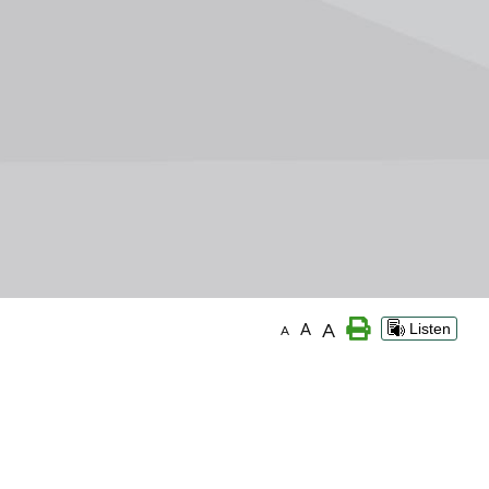
A
A
Listen
A