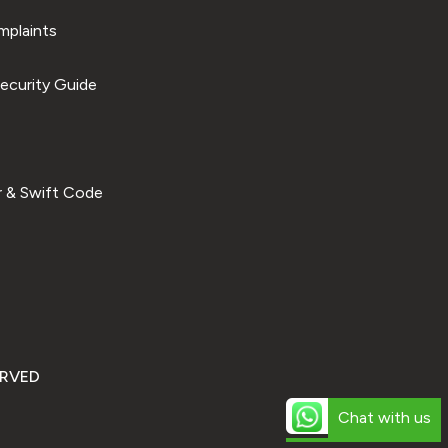
plaints
ecurity Guide
 & Swift Code
ERVED
Chat with us