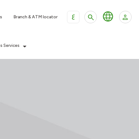
ع
s
Branch & ATM locator
es Services