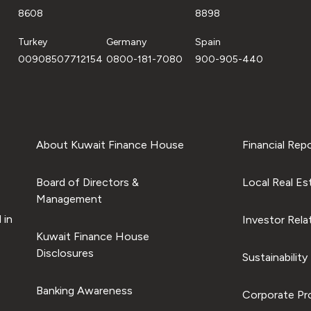
8608
8898
Turkey
Germany
Spain
00908507712154
0800-181-7080
900-905-440
About Kuwait Finance House
Financial Rep
Board of Directors &
Local Real Es
Management
 in
Investor Rela
Kuwait Finance House
Disclosures
Sustainability
Banking Awareness
Corporate Pro