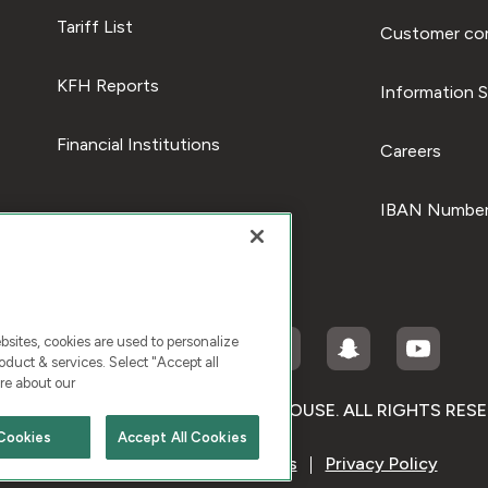
Tariff List
Customer com
KFH Reports
Information S
Financial Institutions
Careers
IBAN Number
ites, cookies are used to personalize
duct & services. Select "Accept all
re about our
RIGHT © 2026 KUWAIT FINANCE HOUSE. ALL RIGHTS RES
Cookies
Accept All Cookies
Terms & Condition
Cookies
Privacy Policy