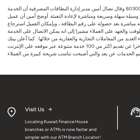
أعلن بيت التمويل الكويتي –بيتك- عن طرح خدمة جديدة تتيح للعملاء إعادة تعبئة هواتفهم النقالة مسبقة الدفع عبر خدمته الهاتفية 803000 وقال نضال أمين مدير إدارة البطاقات المصرفية أن الخدمة
وسيلة سهلة وسريعة ومباشرة لإعادة التعبئة. أوضح أمين أن عميل
يده فيخصم قيمة البطاقة من حسابه مباشرة بعد حصوله على رقم البطاقة ، وبإمكان العميل استرجاع
لوقت والجهد على العملاء مشيرا إلى انه يمكن الاتصال على الخدمة
لعديد من المعاملات التجارية والعقارية من خلالها . كما أعلن بيتك
مؤخرا عن تقديم اكثر من 100 خدمة متنوعة عبر موقعه على الإنترنت KFH.COM في مجالات التحويلات الخارجية وخدمات الشركات والخدمات العقارية والاستثمارية والمصرفية. وتساهم تلك التطورات
Visit Us
Locating Kuwait Finance House
branches or ATMs is now faster and
simpler with our ATM Branch Locator!