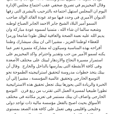
Turkey
وقال المخيزيم في تصريح صحفي عقب اجتماع مجلس الإدارة
اليوم ان المجلس استهل اجتماعه بالترحيب بالبشرى التى زفها
Egypt
الديوان الأميري فى وحدد فيها موعد عودة القائد الوالد صاحب
السمو أمير البلاد الشيخ جابر الاحمد الجابر الصباح لوطنه
UK
وشعبه سالما ان شاء الله ، متمنيا لسموه عودة مباركة وان
يديم الله عليه نعمة الصحة والعافية ليظل طودا شامخا ورمزا
للعطاء لوطننا العزيز ، مشيرا الى ان بيتك سيشارك وطننا
Kingdom of Bahrain
أفراحه بهذه المناسبة وسيكون له مشاركة متميزة تعبر عما
يكنه لسمو الأمير من حب وتقدير واحترام. واكد المخيزيم على
استمرار مسيرة النجاح والازدهار لبيتك على مختلف الأصعدة
وفى كافة الأنشطة التى يمارسها بالداخل والخارج . وقال أن
بيتك يتخذ خطوات مدروسة لتحقيق استراتيجيته الطموحة نحو
التوسع الخارجي وتحقيق عالمية المؤسسة ، مشيرا إلي أن
الخبرة والريادة التى يحوزها بيتك تجعل تحقيق هذه الاستراتيجية
تطورا طبيعيا لمسيرة العمل التى تقترب من ربع قرن. التوسع
الخارجى واضاف ان بيتك مستمر فى تعزيز مكانته فى مختلف
الأسواق بحيث اصبح بالفعل مؤسسة مالية ذات تواجد دولى
وخليجى واقليمى وهى تعمل على كافة هذه الصعد بمستوى