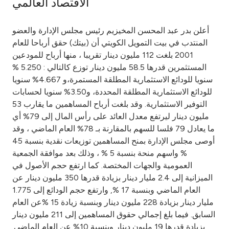
الاقتصاد العالمي
Ways to bank
أعلن بدر عبد المحسن المخيزيم رئيس مجلس الإدارة والعضو
المنتدب في بيت التمويل الكويتي أن (بيتك) حقق أرباحا للعام
Tools & Services
2001 بلغت 112 مليون دينار تقريبا ، منها أرباح للمودعين
المستثمرين قدرها 58.5 مليون دينار توزع كالتالي : 5.250 %
After Sales Services
سنويا للودائع الاستثمارية المطلقة المستمرة،و 4.667% سنويا
للودائع الاستثمارية المطلقة المحددة، و3.50% سنويا لحسابات
التوفير الاستثمارية. وقد بلغت أرباح المساهمين ما يقارب 53
مليون دينار ليرتفع معدل العائد على رأس المال إلى 79% أي
Contact us
ما يعادل 79 فلسا للسهم بالمقارنة بـ 78% العام الماضي ، وقد
أوصى مجلس الإدارة بمنح المساهمين توزيعات نقدية بنسبة 45
Branch & ATM locator
% واسهم منحة بنسبة 5 % ، وذلك بعد موافقة الجمعية
العمومية والجهات المختصة. كما ارتفع حجم الأصول في
Germany
الميزانية إلى 2.4 مليار دينار بزيادة قدرها 350 مليون دينار عن
العام الماضي وبنسبة 17 %, وارتفع حجم الودائع إلى 1.775
Malaysia
مليار دينار بزيادة 228 مليون دينار وبنسبة زيادة 15 %عن العام
السابق. فيما بلغ إجمالي حقوق المساهمين إلى 211 مليون دينار
بزيادة قدرها 19 مليون دينار وبنسبة 10% عن العام الماضي.