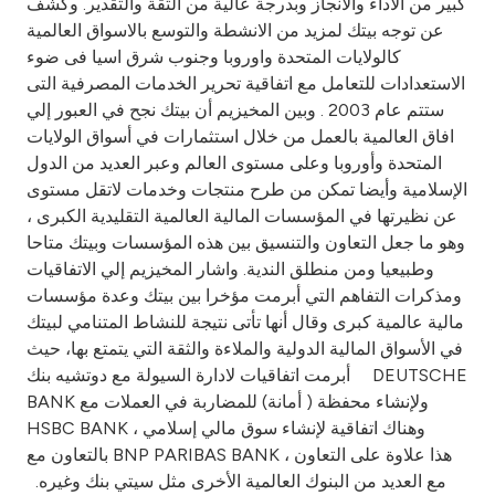
كبير من الاداء والانجاز وبدرجة عالية من الثقة والتقدير. وكشف
عن توجه بيتك لمزيد من الانشطة والتوسع بالاسواق العالمية
كالولايات المتحدة واوروبا وجنوب شرق اسيا فى ضوء
الاستعدادات للتعامل مع اتفاقية تحرير الخدمات المصرفية التى
ستتم عام 2003 . وبين المخيزيم أن بيتك نجح في العبور إلي
افاق العالمية بالعمل من خلال استثمارات في أسواق الولايات
المتحدة وأوروبا وعلى مستوى العالم وعبر العديد من الدول
الإسلامية وأيضا تمكن من طرح منتجات وخدمات لاتقل مستوى
عن نظيرتها في المؤسسات المالية العالمية التقليدية الكبرى ،
وهو ما جعل التعاون والتنسيق بين هذه المؤسسات وبيتك متاحا
وطبيعيا ومن منطلق الندية. واشار المخيزيم إلي الاتفاقيات
ومذكرات التفاهم التي أبرمت مؤخرا بين بيتك وعدة مؤسسات
مالية عالمية كبرى وقال أنها تأتى نتيجة للنشاط المتنامي لبيتك
في الأسواق المالية الدولية والملاءة والثقة التي يتمتع بها، حيث
أبرمت اتفاقيات لادارة السيولة مع دوتشيه بنك DEUTSCHE
BANK ولإنشاء محفظة ( أمانة) للمضاربة في العملات مع
HSBC BANK ، وهناك اتفاقية لإنشاء سوق مالي إسلامي
بالتعاون مع BNP PARIBAS BANK ، هذا علاوة على التعاون
مع العديد من البنوك العالمية الأخرى مثل سيتي بنك وغيره.