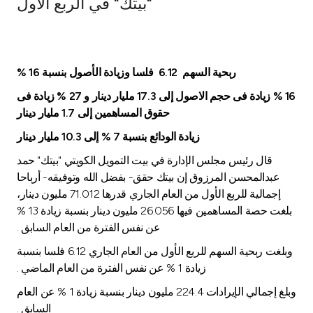
"بيتك" في الربع الأول
Ways to bank
Tools & Services
ربحية السهم
6.12
فلسا وزيادة الأصول
بنسبة 16
%
16
% زيادة فى حجم الاصول إلى 17.3 مليار دينار و 27 % زيادة فى
After Sales Services
حقوق المساهمين إلى 1.7 مليار دينار
زيادة الودائع بنسبة 7 % إلى 10.3 مليار دينار
قال رئيس مجلس الإدارة في بيت التمويل الكويتي "بيتك" حمد
Contact us
عبدالمحسن المرزوق إن بيتك حقق- بفضل الله وتوفيقه- أرباحا
إجمالية للربع الأول من العام الجاري قدرها 71.012 مليون دينار،
Branch & ATM locator
بلغت حصة المساهمين فيها 26.056 مليون دينار بنسبة زيادة 13 %
عن نفس الفترة من العام السابق .
Germany
وبلغت ربحية السهم للربع الأول من العام الجاري 6.12 فلسا بنسبة
زيادة 1 % عن نفس الفترة من العام الماضي .
Malaysia
وبلغ إجمالي الإيرادات 224.4 مليون دينار بنسبة زيادة 1 % عن العام
السابق .