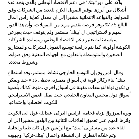
وأكد على دور"بيتك" في دعم الاقتصاد الوطني والذي يتخذ عدة
أشكال من أبرزها توفير التمويل اللازم للعديد من الشركات وفق
الضوابط والقواعد الائتمانية،مشيرا إلى ان معدل كفاية راس المال
البالغ 17.5% يوفر فرصة تقديم مزيد من التمويلات، وأن هذا الدور
المهم والاستراتيجي ل "بيتك" مستمر ولم يتوقف حيث يعبرعن
سياسة ثابتة تعتبر دعم الاقتصاد الوطني ومساندة الشركات
الكويتية أولوية، كما يتم دراسة توسيع التمويل للشركات والمشاريع
الصغيرة والمتوسطة بالتعاون مع الجهات المعنية وفق ضوابط
وشروط محددة.
وقال المرزوق إن التوسع الخارجي نشاط مستمر،وقد استطاع
"بيتك" بناء ركائز قوية في أسواق متميزة، تحظى باداء جيد ويمكن
ان تكون نواة لتوسعات مقبلة فى اسواق اخرى ،منوها كذلك بأهمية
أسواق دول مجلس التعاون الخليجي حيث تمثل العمق الاستراتيجي
للكويت اقتصاديا واجتماعيا.
ونوه المرزوق بزياة فخامة الرئيس التركى عبدالله غول الى الكويت
واثرها المهم على تعميق العلاقات الثنائية بين البلدين،مشيرا الى ان
لقاء عدد من مسئولى "بيتك" مع الرئيس جول كان طيبا وايجابيا،
وتم خلاله التطرق الى انشطة واعمال "بيتك-تركيا" وجهوده