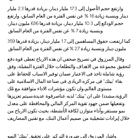
Turkey
وارتفع حجم الأصول إلى 17.3 مليار دينار، بزيادة قدرها 2.3 مليار
دينار وبنسبة زيادة 16 % عن نفس الفترة من العام السابق، وارتفع
Egypt
حجم الودائع إلى 10.3 مليار دينار، بزيادة قدرها 636 مليون دينار،
وبنسبة زيادة 7 % عن نفس الفترة من العام السابق.
UK
كما ارتفعت حقوق المساهمين إلى 1.7 مليار دينار، بزيادة قدرها 359
مليون دينار وبنسبة زيادة 27 %عن نفس الفترة من العام السابق.
Kingdom of Bahrain
وقال المرزوق في تصريح صحفي ان هذه الارباح تعطى قوة دفع
لتحقيق مجموعة من الاهداف والتطلعات خلال الفترة المقبلة، وفق
رؤية شاملة تاخذ فى الاعتبار ضمان توفير الاسباب للحفاظ على
بقاء "بيتك" فى مركزه الريادى فى صناعة المال الاسلامية على
مستوى العالم،وان تكون مؤشرات الاداء متوافقة مع تلك
الرؤية،مشددا على ان "بيتك" لديه عناصرقوة عديدة،سيتم تعزيزها
وتفعيلها ضمن جهود تقوية المركز المالي والمحافظة على معدل
نمو مستقر،وأداء متوازن لكافة الأنشطة، بحيث تكون الارباح من
خلال إيرادات تشغيلية من صميم أعمال البنك، مع تقنين المصاريف
.
واشار المرزوق إلى ضرورة التركيز على تحقيق "بيتك" النمو