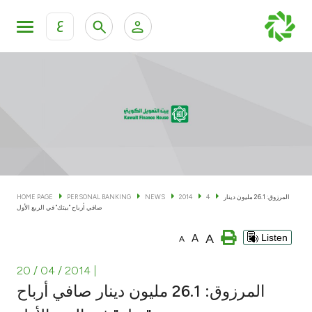
ع
Personal Banking
Private Banking & Wealth Man
KFH Online Personal Banking Services
KFH Online Corporate Banking Services
Accounts
KFH Online Trade Service
Cards
المرزوق: 26.1 مليون دينار
4
2014
NEWS
PERSONAL BANKING
HOME PAGE
صافي أرباح "بيتك" في الربع الأول
Banking Tiers
A
A
Listen
A
Financing
20 / 04 / 2014
|
المرزوق: 26.1 مليون دينار صافي أرباح
Investment