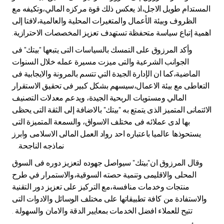
المستدام طويل الاجل،اذ يعكس ذلك قوة مركزه المالي،وتكيفه مع
الظروف وبيئة الأعمال والمتغيرات المحلية والعالمية،لافتا إلى
اهمية إتباع سياسة متحفظة تستهدف تعزيز المخصصات الاحترازية.
وأكد المرزوق على التمسك بالسياسات التى يتبعها "بيتك" فى
الجوانب الشرعية والتى ميزت مسيرة عمله خلال السنوات
الماضية،كما ان الإدارة الجيدة التي تتسم بالمرونة والايجابية فى
التعاطى مع بيئة الاعمال،سيسهم بشكل كبير فى تحقيق الاستقرار
المالي ومستويات الربحية الجيدة، ويدعم معدلات التصنيف
الائتمانى المتميز الذى يتمتع به "بيتك" بالاضافة إلى الثقة التى يحظى
بها لدى عملائه فى مختلف الاسواق، والسمعة المتميزة التى
يستحوذها عالميا باعتباره احد رواد العمل المالى الاسلامى وابرز
نماذجه الناجحة.
وقال المرزوق ان"بيتك" سيواصل جهوده لتعزيز دوره فى السوق
المحلى والاقليمى وتنمية حصته السوقية،والاستمرار في طرح
منتجات وخدمات منافسة،مع التركيز على تعزيز دور التقنية
والاستفادة من كافة تطبيقاتها على مختلف الوسائل والادوات التى
تتيح للعملاء افضل الخدمات بمعايير الدقة والامان والسهولة .