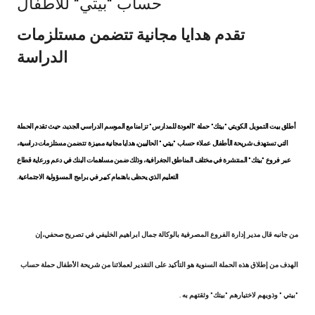
حساب "بيتي" للأطفال
Ways to bank
تقدم هدايا مجانية تتضمن مستلزمات
الدراسة
Tools & Services
After Sales Services
أطلق بيت التمويل الكويتي "بيتك" حملة "العودة للمدارس" تزامنا مع الموسم الدراسي الجديد، حيث تقدم الحملة
التي تستهدف شريحة الأطفال عملاء حساب "بيتي " الحاليين، هدايا مجانية مميزة تتضمن مستلزمات دراسية،
عبر فروع "بيتك" المنتشرة في مختلف المناطق الجغرافية، وذلك ضمن مساهمات البنك في دعم ورعاية قطاع
Contact us
التعليم الذي يحظى باهتمام كبير في برامج المسؤولية الاجتماعية.
Branch & ATM locator
Germany
من جانبه قال مدير إدارة الفروع المصرفية بالوكالة
جمال ابراهيم الخليفي
في تصريح صحفي،إن
الهدف من إطلاق هذه الحملة السنوية هو التأكيد على التقدير لعملائنا من شريحة الأطفال حملة حساب
Malaysia
"بيتي " وذويهم لاختيارهم "بيتك" وثقتهم به .