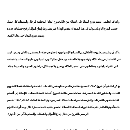
Turkey
Egypt
وأضاف
الخليفي
: سيتم توزيع الهدايا على العملاء من خلال فروع "بيتك"
المختلفة
للرجال والسيدات كل عميل
حسب الفرع التابع له، مؤكدا في هذا الصدد أن تقديم الهدايا
غير مشروط بإيداع أموال أو فتح حسابات جديدة
UK
وسيتم توزيع الهدايا حتى نفا
د
الكمية.
Kingdom of Bahrain
وأكد أن بيتك يعتبر شريحة الأطفال من الشرائح الإستراتيجية باعتبارهم عملاء المستقبل،وبالتالي يحرص البنك
على الاستثمار في بناء
علاقة وثيقة مع هؤلاء العملاء، من خلال مشاركتهم مناسباتهم وطرح المنتجات والخدمات
التي تلائم احتياجاتهم وتطلعاتهم،حتى تستمر العلاقة ويتعزز ولاءهم خلال مراحلهم
العمرية والعملية المقبلة.
وذكر
الخليفي
أن فروع "بيتك" المصرفية تتميز بتقديم منظومة من الخدمات الشاملة والمتكاملة تفعيلا للمفهوم
الحديث والمتطور للخدمة المصرفية، حيث تخصص بغالبية الفروع أقساما خاصة للسيدات، بالإضافة إلى أقسام
لخدمة مندوبي الشركات والمؤسسات ، وخدمات لعملاء التميز من ذوي الملاءة المالية، كما قام "بيتك" بتعميم
خدمة أجهزة الشامل على كافة فروعه لمساعدة العملاء الحصول على خدمات مميزة خلال وبعد أوقات الدوام
الرسمي للفروع من خلال إيداع الأموال والشيكات والسحب الآلي من الأجهزة .