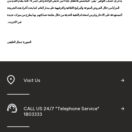
يذكر أن حساب التوفير
"بيتي"
المخصص للأطفال ابتداء من حديثي الولادة وحتى عمر
14
عاما، يقدم العديد من
المزايا من خلال العروض المنوعة والبرامج الثقافية والترفيهية على مدار العام، كما يحث أفراد هذه الشريحة
المستهدفة على الادخار وغرس استخدام التقنية الحديثة من خلال متابعة حساباتهم وما يطرح من ميزات جديدة
عبر الانترنت .
الصورة: جمال الخليفى
Visit Us
CALL US 24/7 "Telephone Service"
1803333