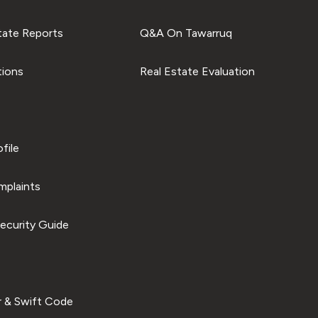
tate Reports
Q&A On Tawarruq
tions
Real Estate Evaluation
file
plaints
ecurity Guide
 & Swift Code