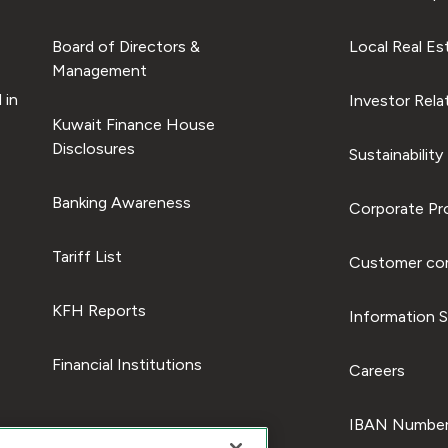
Board of Directors &
Local Real Es
Management
 in
Investor Rela
Kuwait Finance House
Disclosures
Sustainability
Banking Awareness
Corporate Pro
Tariff List
Customer com
KFH Reports
Information S
Financial Institutions
Careers
IBAN Number