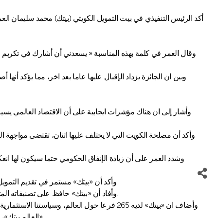
أكد الرئيس التنفيذي في بيت التمويل الكويتي (بيتك) محمد سليمان ال
وقال العمر في كلمة بهذه المناسبة « يسعدني أن أشارك في تكريم 
وبين ان الجائزة يزداد الإقبال عليها عاما بعد اخر، مما يؤكد أ
وأشار إلى ان هناك مؤشرات ايجابية على أن الاقتصاد العالمي يسير
وأكد أن مصلحة الكويت التي لا يختلف عليها اثنان، تقتضى مواجهة ال
وشدد العمر على أن زيادة الإنفاق الحكومي حتما سيكون لها انع
وأكد أن «بيتك» مستمر في تقديم التمويل اللازم للشركات ذات الملاءة وذلك وفق الضوابط والأعراف المهنية، انطلاقا من التزامنا بدعم وتنمية الاقتصاد الوطني، ومؤشرات النمو لدينا جيدة.
وأفاد أن «بيتك» حافظ على تصنيفاته المتقدمة من وكالات التقييم العالمية الكبرى، كما واصل الفوز بالعديد من الجوائز التي تؤكد تميز خدماته وأعماله على كافة مستويات العمل المصرفي.
وأضاف ان «بيتك» لديه 265 فرعا حول العالم، و
«العالم بيتك»، فإنها أيضا تتسم بالعمق والمحافظة،وتعتمد على التوازن في التوسع في أسواق دون غيرها، مع الأخذ في الاعتبار دراسة المخاطر والبيئة الاستثمارية.