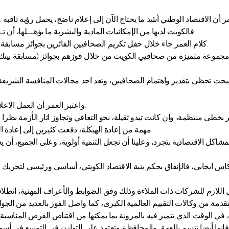
عمر أن الاقتصاد الوطني أشد ما يحتاج الآن إلى إعلام ناضج، يحمل رؤية ثا
فالكويت لديها من الإمكانيات المادية والبشرية ما يؤهـــلها، أن تـــكون في مصاف المراكز المالية المهمة على مستوى المنطقة والعالم.
كلام العمر جاء خلال حفل تكريم الصحافيين الفائزين بجوائز مسابقة «بيتك للإبداع الصحافي» والذي أقيم في فندق الشيراتون أول من أمس.
مجموعة متميزة من صحافيي الكويت من خلال فوزهم بجوائز (مسابقة بيتك لل
نها أصبحت تحظى بتقدير واهتمام الصحافيين، وتعد احد مجالات المنافسة الشر
واعتبر العمر أن العمل الاعلامي، وخاصة الصحافة الاقتصادية، هي رديف العمل المالي والاستثماري.
 بخطى منتظمة، وان كانت تبدو ثقيلة، نحو التعافي وتجاوز اثار الأزمة نظرا
مهمة من إعادة الهيكلة، دفعت كثيرين إلى إعادة النظر في توجهاتهم، نحو الأسواق العالمية، ودراسة أساليب جديدة للعمل.
مشاكل الاقتصادية بتجرد، وعلينا أن نجعل التنمية أولوية، وعلى الجميع، أن 
كاس ايجابي، فالإنفاق بحكم بنية الاقتصاد الكويتي، أساسي ورئيسي لتحريك
سياستنا الاستثمارية، في الوقت الذي تتميز فيه بالمرونة بما يمكنها من اقتناص الفرص 