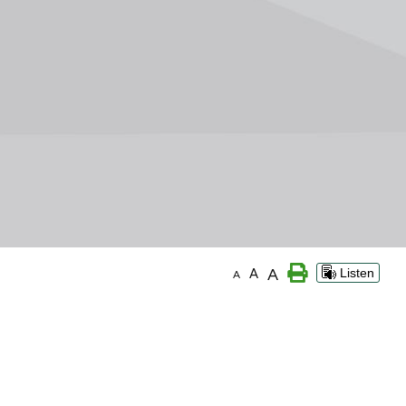
A
A
Listen
A