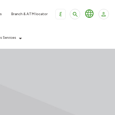
ع
s
Branch & ATM locator
es Services