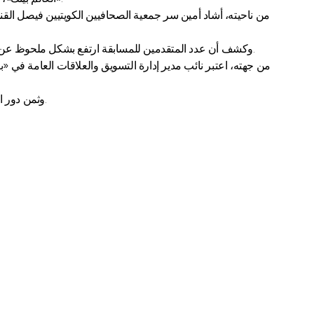
من ناحيته، أشاد أمين سر جمعية الصحافيين الكويتيين فيصل القنا
وكشف أن عدد المتقدمين للمسابقة ارتفع بشكل ملحوظ عن الأعوام الماضية، متمنياً دوام التوفيق للمتميزين، ولمن لم يحالفهم الحظ هذا العام، مداعباً الصحافيين بأنه يتمنى تكريمهم خلال الـ 50 عاماً المقبلة.
من جهته، اعتبر نائب مدير إدارة التسويق والعلاقات العامة في «بي
وثمن دور الإعلام الكويتي فيما يقوم به ويقدمه من أعمال، مؤكداً أن السنوات المقبلة سيتم ضم وسائل إعلامية أخرى، مع الصحف والتلفزيونات إلى المسابقة.