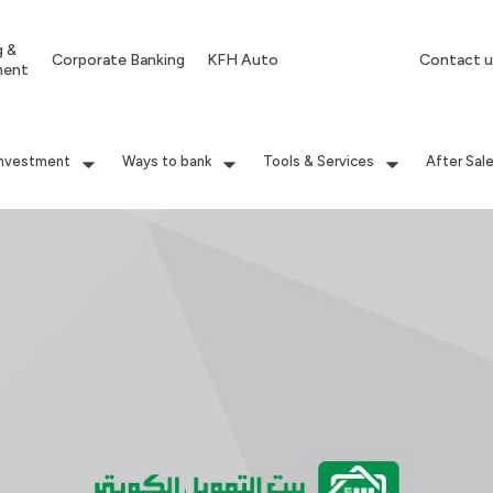
g &
Corporate Banking
KFH Auto
Contact u
ment
Investment
Ways to bank
Tools & Services
After Sal