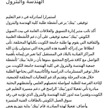
الهندسة والبترول
Ways to bank
استمرارا لمبادراته في دعم التعليم
Tools & Services
توفيقى: "بيتك" يرعى أنشطة طلبة كلية الهندسة والبترول
أكد نائب مدير إدارة التسويق والعلاقات العامة في بيت التمويل
After Sales Services
الكويتي "بيتك" سعيد توفيقى على أن دعم الأنشطة العلمية
والثقافية التي يقوم بها طلبة جامعة الكويت بكلياتها المختلفة، تأتى
انطلاقا من إدراكه لأهمية هذه الشريحة التي ستتولى بإذن الله
المراكز القيادية بالبلاد في المستقبل كما تعبرعن إيمانه بأهمية
Contact us
التواصل مع كافة شرائح المجتمع ،منوها بأن رعاية" بيتك" لأنشطة
جمعية الهندسة والبترول في كلية الهندسة جامعة الكويت، من
Branch & ATM locator
خلال توفير المستلزمات الدراسية والأكاديمية التي يحتاجها الطلبة
خلال هذه المرحلة وتقديم الدعم للفعاليات المختلفة للجمعية،
Germany
لإتاحة الفرصة للطلبة لمواصلة تحصيلهم العلمي وأنشطتهم البحثية.
مبادرة تأتي تفعيلا لدور"بيتك" الراسخ في دعم مسيرة التعليم في
الكويت،وتقديرا منه لدور كلية الهندسة والبترول الذي تؤديه في رفد
Malaysia
سوق العمل الكويتي بالطاقات الفنية المتميزة.
وأضاف: تفعيلا لهذه المبادرة، قام "بيتك" بداية بتوزيع بعض