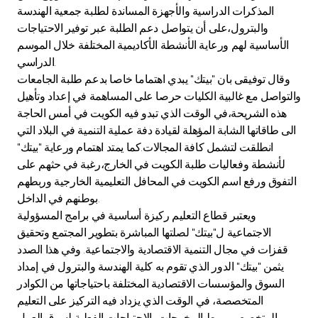
Turkey
المذكرات الدراسية والأجهزة المساندة لطلبة جمعية الهندسة
والبترول،على أن يتواصل دعم الطلبة عبر توفير الاحتياجات
Egypt
الأساسية لهم ورعاية الأنشطة الأكاديمية المختلفة خلال الموسم
الدراسي.
وقال توفيقى بان "بيتك" يبدي اهتماما خاصا بدعم طلبة الجامعات
UK
والتواصل مع غالبية الكليات حرصا على المساهمة في إعداد وتأهيل
هذه الشريحة،في الوقت الذي تبدو فيه الكويت في أمس الحاجة
Kingdom of Bahrain
الى طاقاتها الشابة المؤهلة لقيادة دفة عملية التنمية في البلاد التي
انطلقت لتشمل كافة المجالات.كما يمتد اهتمام ورعاية "بيتك"
لأنشطة وفعاليات طلبة الكويت في الخارج،رغبة في حثهم على
التفوق ورفع اسم الكويت في المحافل التعليمية الخارجية وربطهم
بوطنهم في الداخل.
ويعتبر قطاع التعليم ركيزة أساسية في برامج المسؤولية
الاجتماعية ل"بيتك" لصلتها المباشرة بتطوير المجتمع وتحقيق
قفزات في مجال التنمية الاقتصادية والاجتماعية. وفي هذا الصدد
يثمن "بيتك" الدور الذي تقوم به كلية الهندسة والبترول في إمداد
السوق والمؤسسات الاقتصادية المختلفة باحتياجاتها من الكوادر
المتخصصة، في الوقت الذي يزداد فيه التركيز على التعليم
المتخصص وربط المخرجات بالاحتياجات الفعلية لسوق العمل.