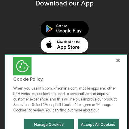
Download our App
Cookie Policy
When you use kfh.com, kfhonline.com, mobile apps and other
KFH websites, cookies are used to personalize and improve
customer experience, and this will help us improve our product
COPYRIGHT © 2026 KUWAIT FINANCE HOUSE. ALL
& services. Select "Accept all Cookies" to agree or "Manage
Cookies" to review. You can find out more about our
RIGHTS RESERVED
Manage Cookies
Accept All Cookies
Terms & Condition
Cookies
Privacy Policy