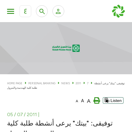
ع
Personal Banking
Private Banking & Wealth Man
KFH Online Personal Banking Services
KFH Online Corporate Banking Services
Accounts
KFH Online Trade Service
Cards
توفيقى: "بيتك" يرعى أنشطة
7
2011
NEWS
PERSONAL BANKING
HOME PAGE
طلبة كلية الهندسة والبترول
Banking Tiers
A
A
Listen
A
Financing
05 / 07 / 2011
|
توفيقى: "بيتك" يرعى أنشطة طلبة كلية
Investment