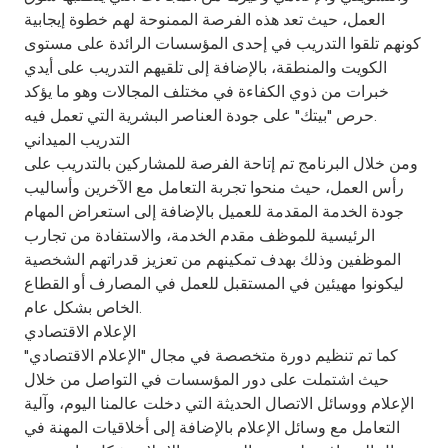
Turkey
العمل، حيث تعد هذه الفرصة الممنوحة لهم خطوة إيجابية
كونهم تلقوا التدريب في إحدى المؤسسات الرائدة على مستوى
Egypt
الكويت والمنطقة، بالإضافة إلى تلقيهم التدريب على أيدي
خبرات من ذوي الكفاءة في مختلف المجالات وهو ما يؤكد
UK
حرص "بيتك" على جودة العناصر البشرية التي تعمل فيه.
التدريب الميداني
ومن خلال البرنامج تم إتاحة الفرصة للمشاركين بالتدريب على
Kingdom of Bahrain
رأس العمل، حيث منحوا تجربة التعامل مع الآخرين وأساليب
جودة الخدمة المقدمة للعميل بالإضافة إلى استعراض المهام
الرئيسية للموظف مقدم الخدمة، والاستفادة من تجارب
الموظفين وذلك بهدف تمكينهم من تعزيز قدراتهم الشخصية
ليكونوا مهيئين في المستقبل للعمل في المصارف أو القطاع
الخاص بشكل عام.
الإعلام الاقتصادي
كما تم تنظيم دورة متخصصة في مجال "الإعلام الاقتصادي"
حيث اشتملت على دور المؤسسات في التواصل من خلال
الإعلام ووسائل الاتصال الحديثة التي دخلت عالمنا اليوم، وآلية
التعامل مع وسائل الإعلام بالإضافة إلى أخلاقيات المهنة في