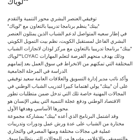
"لوياك"
Ways to bank
توفيقي:العنصر البشري محور التنمية والتقدم
"بيتك" ينظم برنامجا تدريبيا بالتعاون مع "لوياك"
Tools & Services
في إطار سعيه المتواصل لدعم الشباب الذين يمثلون العنصر
البشري الفاعل لمستقبل الكويت، نظم بيت التمويل الكويتي
After Sales Services
"بيتك" برنامجا تدريبيا بالتعاون مع مركز لوذان لانجازات الشباب
"لوياك"LOYAC وذلك بهدف منحهم الفرصة لتعلم المهارات
المختلفة التي تمكنهم من الانخراط في سوق العمل بعد إتمامهم
الدراسة في المرحلة الجامعية.
Contact us
وأكد نائب مدير إدارة التسويق والعلاقات العامة سعيد توفيقي
على أن "بيتك" يولي اهتماما كبيرا لتدريب الشباب الوطني في
Branch & ATM locator
المجالات المهنية خاصة تلك التي تدخل ضمن متطلبات تطور
الاقتصاد الوطني ودفع عجلة التنمية التي يبقى الإنسان هو
Germany
محورها الأساسي وهدفها الأول.
وقد اشتمل البرنامج الذي أعده "بيتك" بمشاركة مجموعة
Malaysia
مختارة من الشباب على عدة ورش عمل ودورات وتدريبات
عملية في مجالات مختلفة ومنها المصرفي والتجاري
والتسويقي والإعلامي وغيرها من المجالات التي يتطلبها سوق