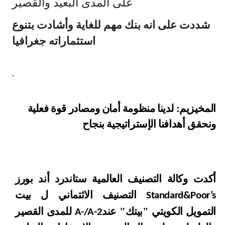
على المدى البعيد والقصير
Ways to bank
شددت على انه بنك مهم للغاية وأشادت بتنوع
استثماراته جغرافيا
Tools & Services
After Sales Services
المخيزيم: لدينا منظومة أمان ومصادر قوة فعلية
Contact us
ونحقق أهدافنا الإستراتيجية بنجاح
Branch & ATM locator
Germany
أكدت وكالة التصنيف العالمية ستاندرد أند بورز
التصنيف الائتماني ل بيت
Standard&Poor’s
Malaysia
التمويل الكويتي "بيتك" عند
للمدى
القصير
A-/A-2