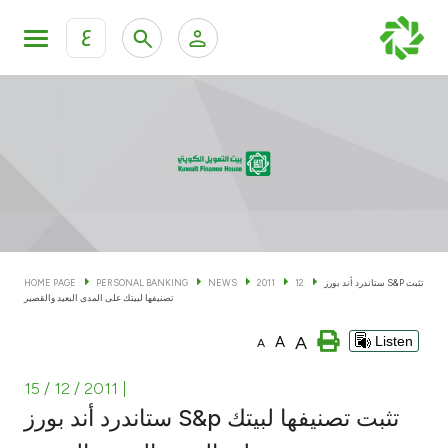
ع
Personal Banking
Private Banking & Wealth Man
KFH Online Personal Banking Services
KFH Online Corporate Banking Services
Accounts
KFH Online Trade Service
Cards
HOME PAGE
PERSONAL BANKING
NEWS
2011
12
ستاندرد أند بورز S&P تثبت
تصنيفها لبيتك على المدى البعيد والقصير
Banking Tiers
A
A
Listen
A
Financing
15 / 12 / 2011
|
ستاندرد أند بورز S&p تثبت تصنيفها لبيتك
Investment