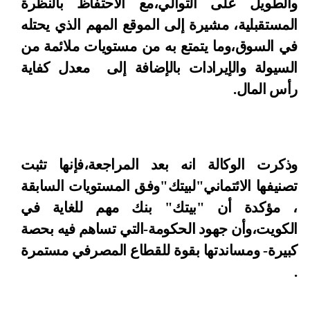
Turkey
والطويل على التوالي،مع الاحتفاظ بالنظرة
المستقبلية، مشيرة إلى الموقع المهم الذي يحتله
Egypt
في السوق،وما يتمتع به من مستويات ملائمة من
السيولة والإيرادات بالإضافة إلى معدل كفاية
UK
رأس المال.
Kingdom of Bahrain
وذكرت الوكالة انه بعد المراجعة،فإنها تثبت
تصنيفها الائتماني"لبيتك"وفق المستويات السابقة
، مؤكدة أن "بيتك" بنك مهم للغاية في
الكويت،وأن جهود الحكومة-التي تساهم فيه بحصة
كبيرة- ومساندتها بقوة للقطاع المصرفي مستمرة
.