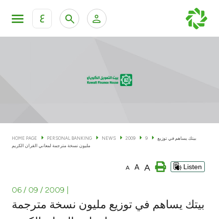
ع
Personal Banking
Private Banking & Wealth Man
KFH Online Personal Banking Services
KFH Online Corporate Banking Services
Accounts
KFH Online Trade Service
Cards
بيتك يساهم في توزيع
9
2009
NEWS
PERSONAL BANKING
HOME PAGE
مليون نسخة مترجمة لمعاني القران الكريم
Banking Tiers
A
A
Listen
A
Financing
06 / 09 / 2009
|
بيتك يساهم في توزيع مليون نسخة مترجمة
Investment