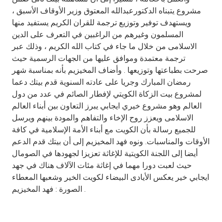
Turkey
مشروع يتبناه الدكتورعبدالله المعتوق وزير الأوقاف الأسبق ،
ويستهدف توفير وتوزيع ترجمة للقران الكريم يستفيد منها
Egypt
المسلمون وغيرهم من الراغبين في التعرف على الدين
الاسلامى من خلال ما جاء في كتاب الله الكريم ، وذلك عبر
UK
ترجمة معتمدة وموافق عليها من الجهات الرسمية حيث
صرحت بطباعتها وتوزيعها . وأضاف المخيزيم بأنه بمناسبة شهر
رمضان المبارك وجريا على عادته السنوية قدم بيتك دعما
Kingdom of Bahrain
لمشروع بيت الزكاة الكويتي لإفطار الصائم في عدد من دول
العالم وهو مشروع خيري ايجابي يبرز التعاون بين أبناء العالم
الاسلامى ويعزز روح الإخاء والتفاهم والمودة بينهم ويرسل
للجميع رسالة بأن الكويت مع أبناء الأمة الإسلامية في كافة
الأوقات والمناسبات. ونوه فهد المخيزيم إلى أن بيتك قدم الدعم
أيضا إلى اللجنة الكويتية للإغاثة تعزيزا لجهودها في الصومال
حيث لعبت دورا مهما في إغاثة مئات الآلاف هناك في جهد
ايجابي خير يعكس الأيادى البيضاء لكويت الخير وشعبها المعطاء
. الصورة : فهد المخيزيم