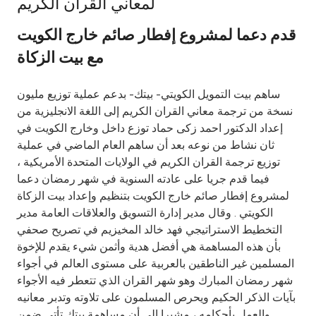
لمعاني القران الكريم
Ways to bank
قدم دعما لمشروع إفطار صائم خارج الكويت
مع بيت الزكاة
Tools & Services
ساهم بيت التمويل الكويتي- بيتك- بدعم عملية توزيع مليون
After Sales Services
نسخة من ترجمة معاني القران الكريم إلى اللغة الانجليزية من
إعداد الدكتور احمد زكى حماد توزع داخل وخارج الكويت في
ثان نشاط من نوعه بعد أن ساهم العام الماضي في عملية
توزيع ترجمة القران الكريم في الولايات المتحدة الأمريكية ،
Contact us
فيما قدم جريا على عادته السنوية في شهر رمضان دعما
لمشروع إفطار صائم خارج الكويت بتنظيم وإعداد بيت الزكاة
Branch & ATM locator
الكويتي . وقال مدير إدارة التسويق والعلاقات العامة مدير
التخطيط الاستراتيجي فهد خالد المخيزيم في تصريح صحفي
Germany
بأن هذه المساهمة هي أفضل هدية وأثمن شيء يقدم للإخوة
المسلمين غير الناطقين بالعربية على مستوى العالم في أجواء
Malaysia
شهر رمضان المبارك وهو شهر القران الذي تتعطر فيه الأجواء
بآيات الذكر الحكيم ويحرص المسلمون على تلاوته وتدبر معانيه
والعمل بأحكامه ، مشيرا إلى أن مساهمة بيتك تأتى ضمن