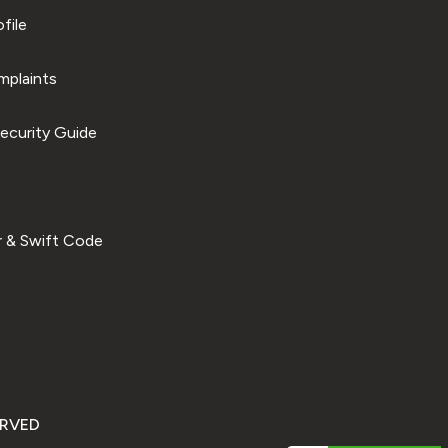
file
plaints
ecurity Guide
 & Swift Code
ERVED