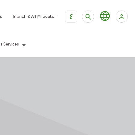
ع
s
Branch & ATM locator
es Services