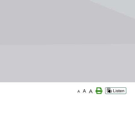
A
A
Listen
A