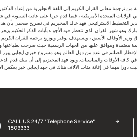
ة من ترجمة معاني القران الكريم إلى اللغة الانجليزية من إعداد الدك
ي الولايات المتحدة الأمريكية ، فيما قدم جريا على عادته السنوية ف
مة مدير التخطيط الاستراتيجي فهد خالد المخيزيم في تصريح صحفي بأن 
رك وهو شهر القران الذي تتعطر فيه الأجواء بآيات الذكر الحكيم ويحرص
ق وزير الأوقاف الأسبق ، ويستهدف توفير وتوزيع ترجمة للقران الكريم
جمة معتمدة وموافق عليها من الجهات الرسمية حيث صرحت بطباعتها وتو
فطار الصائم في عدد من دول العالم وهو مشروع خيري ايجابي يبرز التعا
في كافة الأوقات والمناسبات. ونوه فهد المخيزيم إلى أن بيتك قدم الدعم
بت دورا مهما في إغاثة مئات الآلاف هناك في جهد ايجابي خير يعكس الأي
CALL US 24/7 "Telephone Service"
1803333