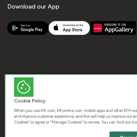
Download our App
Cookie Policy
When you use kfh.com, kfhonline.com, mobile apps and other KFH webs
and improve customer experience, and this will help us improve our pro
Cookies" to agree or "Manage Cookies" to review. You can find out mo
COPY