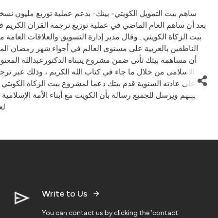
ساهم بيت التمويل الكويتي- بيتك- بدعم عملية توزيع مليون نسخ
بعد أن ساهم العام الماضي في عملية توزيع ترجمة القران الكريم ف
بيت الزكاة الكويتي . وقال مدير إدارة التسويق والعلاقات العا
الناطقين بالعربية على مستوى العالم في أجواء شهر رمضان المبا
أن مساهمة بيتك تأتى ضمن مشروع يتبناه الدكتورعبدالله المعتو
الاسلامى من خلال ما جاء في كتاب الله الكريم ، وذلك عبر تر
على عادته السنوية قدم بيتك دعما لمشروع بيت الزكاة الكويتي لإ
بينهم ويرسل للجميع رسالة بأن الكويت مع أبناء الأمة الإسلامية 
لع
Write to Us
You can contact us by clicking the ‘contact