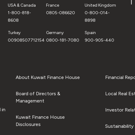
USA & Canada
France
United Kingdom
1-800-818-
0805-086620
0-800-014-
8608
8898
Turkey
Germany
Spain
00908507712154
0800-181-7080
900-905-440
About Kuwait Finance House
Financial Rep
Board of Directors &
Local Real Es
Management
 in
Investor Rela
Kuwait Finance House
Disclosures
Sustainability