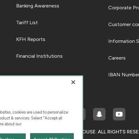
Banking Awareness
Corporate Pro
Tariff List
Customer com
KFH Reports
Information S
Financial Institutions
Careers
IBAN Number
ites, cookies are used to personalize
duct & services. Select "Accept all
re about our
RIGHT © 2026 KUWAIT FINANCE HOUSE. ALL RIGHTS RES