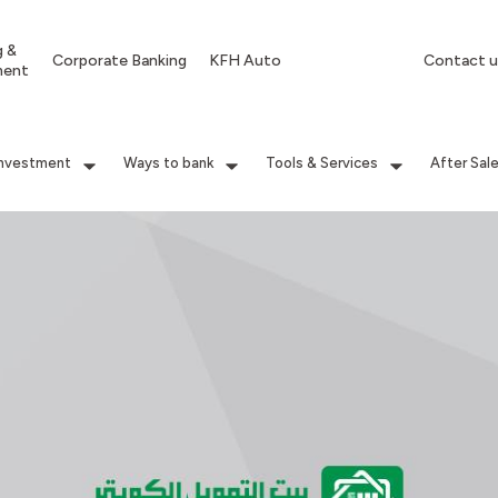
g &
Corporate Banking
KFH Auto
Contact u
ment
Investment
Ways to bank
Tools & Services
After Sal