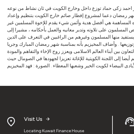
تور احمد زكى حماد توزع داخل وخارج الكويت في ثان نشاط من نوعه
ي شهر رمضان دعما لمشروع إفطار صائم خارج الكويت بتنظيم وإعداد
هذه المساهمة هي أفضل هدية وأثمن شيء يقدم للإخوة المسلمين غير
 المسلمون على تلاوته وتدبر معانيه والعمل بأحكامه ، مشيرا إلى
 يستفيد منها المسلمون وغيرهم من الراغبين في التعرف على الدين
زيعها . وأضاف المخيزيم بأنه بمناسبة شهر رمضان المبارك وجريا
ون بين أبناء العالم الاسلامى ويعزز روح الإخاء والتفاهم والمودة
 أيضا إلى اللجنة الكويتية للإغاثة تعزيزا لجهودها في الصومال حيث
ادى البيضاء لكويت الخير وشعبها المعطاء . الصورة : فهد المخيزيم
Visit Us
Locating Kuwait Finance House