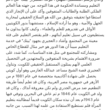
Turkey
التعليم ومساندة الحكومة في هذا التوجه. من جهته هنأ العالم
الفلكي الطلبة والطالبات المتفوقين وأكد على أن الإنجاز الذي
Egypt
استطاعوا تحقيقه بتوفيق من الله هو السلاح الحقيقي لمحاربة
الجهل والأمية ، وهو ما أراده الإسلام ، مستشهداً بدور الكويتيين
UK
الأوائل في تقديرهم للعلم والعلماء ، وكيف كانوا يبذلون ما
يستطيعون في سبيل تعليم أبنائهم ، فلم يقتصر التعليم على فئة
معينة من المجتمع. وأشاد د.العجيري بجهود "بيتك" في خدمة
Kingdom of Bahrain
التعليم مبيناً أن هذا الدور هو خير مثال للقطاع الخاص
ومشاركته للمجتمع في مثل هذه المناسبات، كما شدد على
ضرورة الاهتمام بشريحة المتفوقين والمجتهدين في التحصيل
العلمي لأنهم يمثلون المستقبل الحقيقي للكويت. وتناول
العجيري قصة الشيخ مساعد عبدالله العازمي وهو أول كويتي
يحصل على شهادة أكاديمية متخصصة في عام 1881 م من
الأزهر في جمهورية مصر العربية، وكان قد تعلم أيضاً طريقة
التطعيم ضد مرض الجدري ولم تكن معروفة آنذاك ، وكان قد
ولد في الكويت عام 1846 م ثم عاش في البحرين وتوفي فيها
عام 1943م بعد أن نبذه سكان الكويت قديماً لمطالبته بتعليم
المرأة فلم نستطيع الاستفادة من علمه لهذا السبب. من جانبه