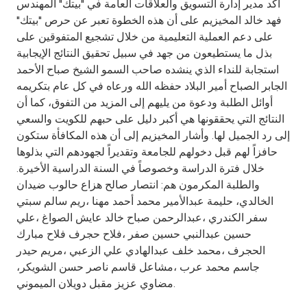
أكد مدير إدارة التسويق والعلاقات العامة في "بيتك" المهندس
فهد خالد المخيزيم على أن هذه الخطوة تعبر عن حرص "بيتك"
على دعم العملية التعليمية من خلال تشجيع المتفوقين على
بذل ما يستطيعون من جهد في سبيل تحقيق النتائج الإيجابية
استجابة للنداء الذي ينشده صاحب السمو الشيخ صباح الأحمد
الجابر الصباح أمير البلاد حفظه الله ورعاه في كل عام بتكريمه
أوائل الطلبة ودعوة من يليهم إلى المزيد من التفوق، كما أن
النتائج التي يحققونها هي أكبر دليل على حبهم للكويت والسعي
إلى رد الجميل لها. وأشار المخيزيم إلى أن هذه المكافأة ستكون
حافزاً لهم قبل دخولهم للجامعة وتقديراً لجهودهم التي بذلوها
خلال فترة الدراسة وخصوصاً في السنة الدراسية الأخيرة.
والطلبة المكرمون هم: انتصار صالح هزاع حالوب ضيدان
الخالدي، حليمة عبدالأمير محمد أحمد مهنا ،ريم سالم سبتي
سفر الكندري ،عبدالرحمن صباح خالد عايش الصواغ ،علي
حسين عبدالنبي حسين صفر ،فلاح حجرف فلاح مبارك
الحجرف ،محمد خلف عبدالهادي علي الزعبي ،مريم حيدر
جاسم محمد عرب ،مشاعل قاسم ناصر حسن الشويكر،
مضاوي عزيز مقبل دويلان الميموني.