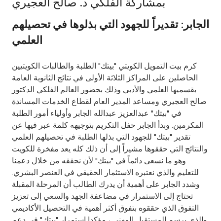
بمشاركة الفلكي د. صالح العجيري
Ways to bank
الجابر: تقديراً للجهود التي بذلوها في تحصيلهم
العلمي
Tools & Services
كرم بيت التمويل الكويتي "بيتك" الطلبة والطالبات الكويتيين
After Sales Services
الحاصلين على المراكز الثلاثة الأولى في نتائج الثانوية العامة
بقسميها العلمي والأدبي وذلك بحضور العالم الفلكي الدكتور
صالح العجيري ومساعد المدير العام لقطاع الخدمات المساندة
في "بيتك" عبدالعزيز عبدالله الجابر وأولياء أمور الطلبة
Contact us
المكرمين. وبدأ الجابر حفل التكريم بتوجيهه كلمة عبر فيها عن
تقدير "بيتك" للجهود التي بذلها الطلبة في تحصيلهم العلمي
Branch & ATM locator
والنتائج التي حققوها مشيراً إلى أن ذلك كله يعد مفخرة للكويت
وهو ما نسعى دائماً في "بيتك" لأن نحققه من خلال دعمنا
Germany
للتعليم والذي نعتبره الاستثمار الحقيقي في العنصر البشري.
وشدد الجابر على أهمية أن يدرك الطالب أن المرحلة المقبلة
Malaysia
تحتاج إلى الاستمرار في مضاعفة الجهد والسعي إلى تعزيز
التفوق الذي حققوه بتفوق أكثر أهمية في التحصيل الأكاديمي
والذي يرسم المستقبل المهني ، مؤكدا استمرار "بيتك" في دعم