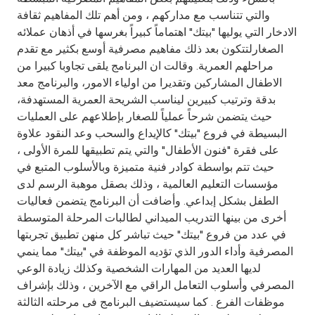
Turkey
والتي تتناسب مع مداركهم ، ومن أهم تلك المفاهيم ثقافة
الادخار التي يوليها "بيتك" اهتماماً كبيراً بغرسها في أذهان عملائه
Egypt
الصغارلتتكون بعد ذلك مفاهيم مصرفية أوسع بكثير مع تقدم
مراحلهم العمرية. وقالت ان البرنامج يلقى تجاوبا كبيرا من
UK
الاطفال المشاركين وتقديرا من اولياء الامور، والبرنامج معد
بدقة وترتيب كبيرين ليناسب الشريحة العمرية المستهدفة،
حيث يتضمن شرحاً عملياً للصغار بإطلاعهم على العمليات
Kingdom of Bahrain
البسيطة في فروع "بيتك" كالإيداع والسحب وعد النقود علاوة
على فقرة "فنون الأطفال" والتي يتم تطبيقها للمرة الأولى ،
حيث تتم بواسطة كوادر فنية متميزة وبالأسلوب المتبع في
مؤسسات التعليم العالمية ، وذلك بصقل موهبة الرسم لدى
الطفل بشكل إبداعي. وأضافت أن البرنامج يتضمن فعاليات
أخرى من بينها التدريب الميداني لطالبات المرحلة المتوسطة
في عدد من فروع "بيتك" حيث تباشر كل منهن تطبيق تجربتها
المصرفية وأداء الدور الذي تؤديه الموظفة في "بيتك" مما ينمي
لديها العديد من المهارات الشخصية وكذلك زيادة الوعي
المصرفي وأسلوب التعامل الراقي مع الآخرين ، وذلك بإشراف
موظفات الفرع . كما سيستضيف البرنامج فى مرحلته الثالثة