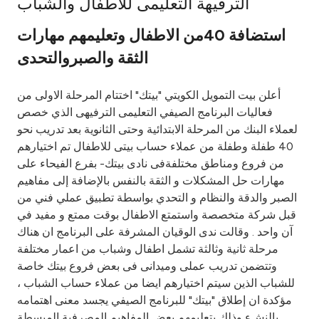
الترفيهة التعليمى للاطفال والشباب
Ways to bank
استضافة 40من الاطفال وتعليمهم مهارات
الثقة والصبروالتحدى
Tools & Services
أعلن بيت التمويل الكويتي "بيتك" اختتام المرحلة الاولى من
After Sales Services
فعاليات البرنامج الصيفي التعليمى الترفيهى الذي خصص
لعملاء البنك من المرحلة الابتدائية وحتى الثانوية بعد تدريب نحو
40 طفلة وطفلة من عملاء حساب بيتى للاطفال تم اختيارهم
من فروع ومناطق مختلفةفى نادى بيتك- بفرع الفيحاء على
Contact us
مهارات حل المشكلات و الثقة بالنفس بالإضافة إلى مفاهيم
الصبر والدقة والنظام و التحدي بواسطة تطبيق عملي فني من
Branch & ATM locator
قبل شركة متخصصة واستمتع الاطفال بوقت ممتع و مفيد في
آن واحد . وقالت ندى الوقيان المشرفة على البرنامج ان هناك
Germany
مرحلة ثانية وثالثة تشمل اطفال وشباب من اعمار مختلفة
وتتضمن تدريب عملى وميدانى فى بعض فروع بيتك خاصة
Malaysia
للشباب الذين سيتم اختيارهم ايضا من عملاء حساب الشباب ،
مؤكدة ان إطلاق "بيتك" للبرنامج الصيفي يجسد معنى اهتمامه
بالنشء وذلك بتعليمهم بعض المفاهيم المصرفية المبسطة