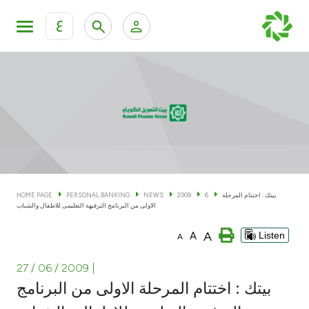
ع
Personal Banking
Private Banking & Wealth Man
KFH Online Personal Banking Services
KFH Online Corporate Banking Services
Accounts
KFH Online Trade Service
Cards
بيتك : اختتام المرحلة
6
2009
NEWS
PERSONAL BANKING
HOME PAGE
الاولى من البرنامج الترفيهة التعليمى للاطفال والشباب
Banking Tiers
A
A
Listen
A
Financing
27 / 06 / 2009
|
بيتك : اختتام المرحلة الاولى من البرنامج
Investment