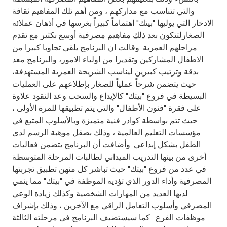
Turkey
والتي تتناسب مع مداركهم ، ومن أهم تلك المفاهيم ثقافة
الادخار التي يوليها "بيتك" اهتماماً كبيراً بغرسها في أذهان عملائه
Egypt
الصغارلتتكون بعد ذلك مفاهيم مصرفية أوسع بكثير مع تقدم
مراحلهم العمرية. وقالت ان البرنامج يلقى تجاوبا كبيرا من
UK
الاطفال المشاركين وتقديرا من اولياء الامور، والبرنامج معد
بدقة وترتيب كبيرين ليناسب الشريحة العمرية المستهدفة،
حيث يتضمن شرحاً عملياً للصغار بإطلاعهم على العمليات
Kingdom of Bahrain
البسيطة في فروع "بيتك" كالإيداع والسحب وعد النقود علاوة
على فقرة "فنون الأطفال" والتي يتم تطبيقها للمرة الأولى ،
حيث تتم بواسطة كوادر فنية متميزة وبالأسلوب المتبع في
مؤسسات التعليم العالمية ، وذلك بصقل موهبة الرسم لدى
الطفل بشكل إبداعي. وأضافت أن البرنامج يتضمن فعاليات
أخرى من بينها التدريب الميداني لطالبات المرحلة المتوسطة
في عدد من فروع "بيتك" حيث تباشر كل منهن تطبيق تجربتها
المصرفية وأداء الدور الذي تؤديه الموظفة في "بيتك" مما ينمي
لديها العديد من المهارات الشخصية وكذلك زيادة الوعي
المصرفي وأسلوب التعامل الراقي مع الآخرين ، وذلك بإشراف
موظفات الفرع . كما سيستضيف البرنامج فى مرحلته الثالثة