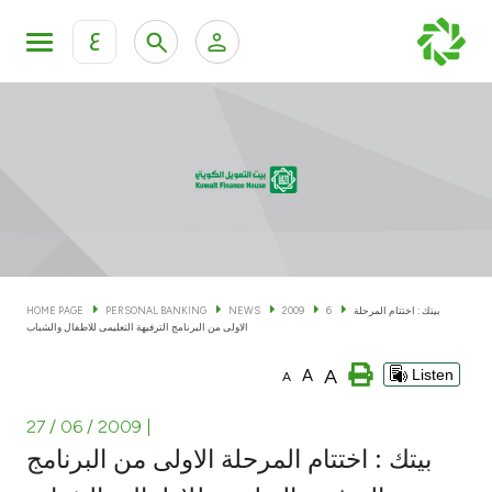
ع
Personal Banking
Private Banking & Wealth Man
KFH Online Personal Banking Services
KFH Online Corporate Banking Services
Accounts
KFH Online Trade Service
Cards
بيتك : اختتام المرحلة
6
2009
NEWS
PERSONAL BANKING
HOME PAGE
الاولى من البرنامج الترفيهة التعليمى للاطفال والشباب
Banking Tiers
A
A
Listen
A
Financing
27 / 06 / 2009
|
بيتك : اختتام المرحلة الاولى من البرنامج
Investment