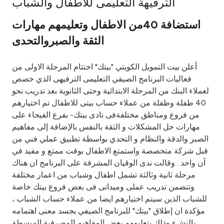
الترفيهة التعليمى للاطفال والشباب
Ways to bank
استضافة 40من الاطفال وتعليمهم مهارات
الثقة والصبروالتحدى
Tools & Services
أعلن بيت التمويل الكويتي "بيتك" اختتام المرحلة الاولى من
After Sales Services
فعاليات البرنامج الصيفي التعليمى الترفيهى الذي خصص
لعملاء البنك من المرحلة الابتدائية وحتى الثانوية بعد تدريب نحو
40 طفلة وطفلة من عملاء حساب بيتى للاطفال تم اختيارهم
من فروع ومناطق مختلفةفى نادى بيتك- بفرع الفيحاء على
Contact us
مهارات حل المشكلات و الثقة بالنفس بالإضافة إلى مفاهيم
الصبر والدقة والنظام و التحدي بواسطة تطبيق عملي فني من
Branch & ATM locator
قبل شركة متخصصة واستمتع الاطفال بوقت ممتع و مفيد في
آن واحد . وقالت ندى الوقيان المشرفة على البرنامج ان هناك
Germany
مرحلة ثانية وثالثة تشمل اطفال وشباب من اعمار مختلفة
وتتضمن تدريب عملى وميدانى فى بعض فروع بيتك خاصة
Malaysia
للشباب الذين سيتم اختيارهم ايضا من عملاء حساب الشباب ،
مؤكدة ان إطلاق "بيتك" للبرنامج الصيفي يجسد معنى اهتمامه
بالنشء وذلك بتعليمهم بعض المفاهيم المصرفية المبسطة