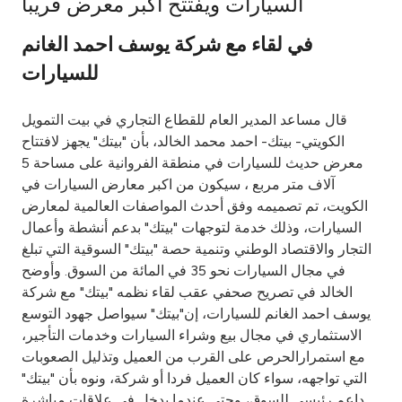
السيارات ويفتتح أكبر معرض قريبا
Ways to bank
في لقاء مع شركة يوسف احمد الغانم
للسيارات
Tools & Services
قال مساعد المدير العام للقطاع التجاري في بيت التمويل
After Sales Services
الكويتي- بيتك- احمد محمد الخالد، بأن "بيتك" يجهز لافتتاح
معرض حديث للسيارات في منطقة الفروانية على مساحة 5
آلاف متر مربع ، سيكون من اكبر معارض السيارات في
الكويت، تم تصميمه وفق أحدث المواصفات العالمية لمعارض
Contact us
السيارات، وذلك خدمة لتوجهات "بيتك" بدعم أنشطة وأعمال
التجار والاقتصاد الوطني وتنمية حصة "بيتك" السوقية التي تبلغ
Branch & ATM locator
في مجال السيارات نحو 35 في المائة من السوق. وأوضح
الخالد في تصريح صحفي عقب لقاء نظمه "بيتك" مع شركة
Germany
يوسف احمد الغانم للسيارات، إن"بيتك" سيواصل جهود التوسع
الاستثماري في مجال بيع وشراء السيارات وخدمات التأجير،
Malaysia
مع استمرارالحرص على القرب من العميل وتذليل الصعوبات
التي تواجهه، سواء كان العميل فردا أو شركة، ونوه بأن "بيتك"
داعم رئيسي للسوق، وحتى عندما يدخل في علاقات مباشرة