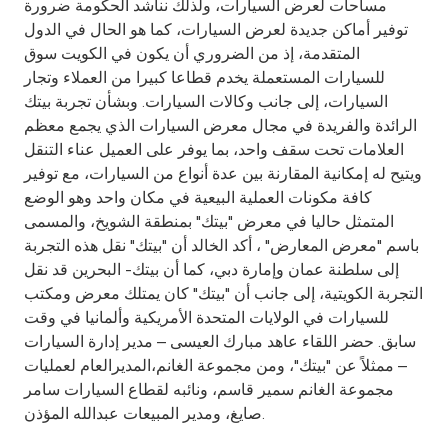
مساحات لعرض السيارات، ولذلك نناشد الحكومة ضرورة
توفير أماكن جديدة لعرض السيارات، كما هو الحال في الدول
المتقدمة، إذ من الضروري أن يكون في الكويت سوق
للسيارات المستعملة يخدم قطاعا كبيرا من العملاء وتجار
السيارات، إلى جانب وكالات السيارات. وبشأن تجربة بيتك
الرائدة والفريدة في مجال معرض السيارات الذي يجمع معظم
العلامات تحت سقف واحد، بما يوفر على العميل عناء التنقل
ويتيح له إمكانية المقارنة بين عدة أنواع من السيارات، مع توفير
كافة مكونات العملية البيعية في مكان واحد وهو الوضع
المتمثل حاليا في معرض "بيتك" بمنطقة الشويخ، والمسمى
باسم "معرض المعارض" ، أكد الخالد أن "بيتك" نقل هذه التجربة
إلى سلطنة عمان وإمارة دبي، كما أن بيتك- البحرين قد نقل
التجربة الكويتية، إلى جانب أن "بيتك" كان يمتلك معرض ومكتب
للسيارات في الولايات المتحدة الأمريكية وألمانيا في وقت
سابق. حضر اللقاء عاهد مبارك العيسى – مدير إدارة السيارات
– ممثلاً عن "بيتك"، ومن مجموعة الغانم،المديرالعام لعمليات
مجموعة الغانم سمير قاسم، ونائبه لقطاع السيارات سامر
صايغ، ومدير المبيعات عبدالله المؤذن.