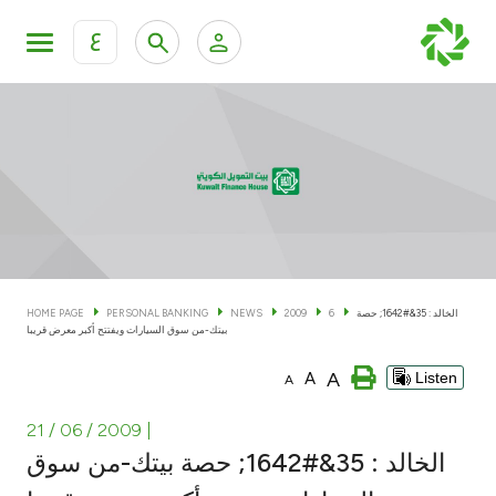
ع
Personal Banking
Private Banking & Wealth Man
KFH Online Personal Banking Services
KFH Online Corporate Banking Services
Accounts
KFH Online Trade Service
Cards
الخالد : 35&#1642; حصة
6
2009
NEWS
PERSONAL BANKING
HOME PAGE
بيتك-من سوق السيارات ويفتتح أكبر معرض قريبا
Banking Tiers
A
A
Listen
A
Financing
21 / 06 / 2009
|
الخالد : 35&#1642; حصة بيتك-من سوق
Investment