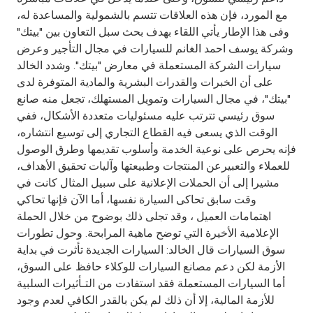
Turkey
مع المورد، فإن هذه العلاقات تتسم بالشمولية والمساعدة له،
وفى هذا الإطار يأتي اللقاء بهدف بحث سبل التعاون بين "بيتك"
Egypt
وشركة يوسف احمد الغانم للسيارات في مجال التأجير وعرض
سيارات الشركة المستعملة في معارض "بيتك". وشدد الخالد
UK
على أن الخبرات والقدرات البشرية والمادية المتوفرة لدى
"بيتك"، في مجال السيارات وتمويل المستهلك، تجعل منه صانع
سوق رئيسي تترتب عليه مسئوليات متعددة الأشكال، ففي
Kingdom of Bahrain
الوقت الذي يسعى فيه القطاع التجاري إلى توسيع انتشاره،
فإنه يحرص على نوعية الخدمة وأسلوب تقديمها وطرق الوصول
للعملاء والتعبيرعن المنتجات وطبيعتها وآليات تحقيق الأهداف،
مشيرا إلى أن الحملات الإعلانية على سبيل المثال كانت في
وقت سابق تحاكى السيارة نفسها، أما الآن فإنها تحاكي
اهتمامات العميل ، وقد تجلى ذلك بوضوح من خلال الحملة
الإعلامية الأخيرة التي توضح ماهية المرابحة. وحول تطورات
سوق السيارات قال الخالد: السيارات الجديدة تأثرت في بداية
الأزمة لكن دعم مصانع السيارات للوكلاء حافظ على السوق،
أما السيارات المستعملة فقد استفادت من التـأثيرات السلبية
للأزمة المالية، إلا أن ذلك لم يكن بالقدر الكافي لعدم وجود