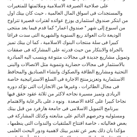
على صلاحية الصيرفة الاسلامية وملائمتها للمتغيرات
والمستجدات فى اسواق المال العالمية ، حيث كان بيتك اول
من ابتكر صندوق استثمارى يوزع عوائده لفترات قصيرة تتراوح
من اسبوع إلى شهر " صندوق اعمار" كما قدم فيما بعد منتجى
الوديعة ذات العوائد ربع السنوية والشهرية التى سدت فراغا
كبيرا فى سلة منتجات البنوك الاسلامية ، كما ان بيتك تميز
بالجراة والابتكار من حيث قدرته على المشاركة فى صفقات
وتمويل مشاريع جديدة فى مجالات متنوعة وينسب اليه المبادرة
بالاستثمار فى مجالات حضارية وتنموية مثل الاتصالات والبنى
التحتية ومشاريع الطاقة والصكوك وانشاء الصناديق والمحافظ
الاستثمارية وتعزيزمنتج الاجارة فى السلع الاستراتيجية خاصة
فى مجال الطائرات ، وغيرها من الانجازات التى تؤكد دوره
الريادى وتميز مسيرة نجاحه لاكثر من ثلاثة عقود حقق فيها
نجاحا كبيرا على كافة الاصعدة . ونوه د.على بالرعاية والاهتمام
ببرنامج التمويل الاسلامى فى جامعة هارفرد من قبل بيتك
ومسئوليه وحرصهم الدائم على متابعته وكذلك المشاركة فى
بعض فعالياته ، خاصة افتتاح الملتقيات والندوات التى ينظمها ،
مؤكدا بان ذلك يعبر عن تقدير بيتك لاهمية ودور البحث العلمى