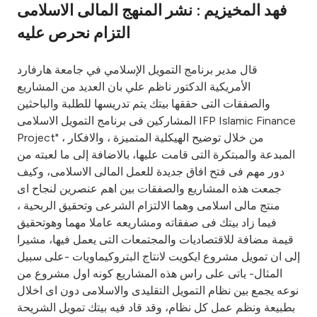
فهد المخيزيم : نشر المنهج المالى الاسلامى
Ways to bank
التزام نحرص عليه
Tools & Services
قال مدير برنامج التمويل الإسلامي في جامعة هارفارد
الأمريكية الدكتور ناظم علي بان العديد من المشاريع
والصفقات التى حققها بيتك يتم تدريسها للطلبة والباحثين
After Sales Services
المشاركين فى برنامج التمويل الاسلامى IFP Islamic Finance
Project" ، من خلال توضيح الهيكلية المتميزة ، والافكار
المبدعة والمبتكرة التى قامت عليها، بالاضافة إلى ما لعبته من
Contact us
دور مهم فى فتح افاق جديدة للعمل المالى الاسلامى، وكيف
جمعت هذه المشاريع والصفقات بين اهم عنصرين لنجاح اى
Branch & ATM locator
منتج مالى اسلامى وهما الالتزام الشرعى وتحقيق الربحية ،
فيما زاد بيتك فى صفقاته ومشاريعه عاملا مهما وهوتحقيق
Germany
قيمة مضافة للاقتصاديات والمجتمعات التى يعمل فيها، مشيرا
إلى ان تمويل مشروع ايكويت لانتاج البتروكيماويات -على سبيل
المثال- ياتى على راس هذه المشاريع كونه اول مشروع من
Malaysia
نوعه يجمع بين نظام التمويل التقليدى والاسلامى دون اى اخلال
بطبيعة ونظم عمل كل نظام، وقد قاد فيه بيتك تمويل الشريحة