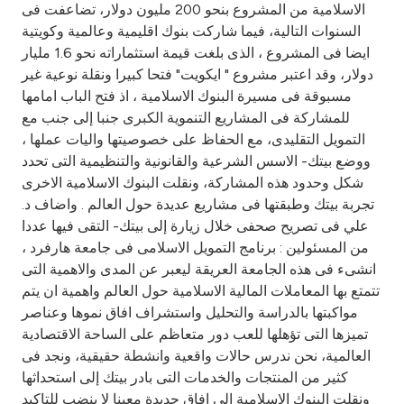
Turkey
الاسلامية من المشروع بنحو 200 مليون دولار، تضاعفت فى
السنوات التالية، فيما شاركت بنوك اقليمية وعالمية وكويتية
Egypt
ايضا فى المشروع ، الذى بلغت قيمة استثماراته نحو 1.6 مليار
دولار، وقد اعتبر مشروع " ايكويت" فتحا كبيرا ونقلة نوعية غير
مسبوقة فى مسيرة البنوك الاسلامية ، اذ فتح الباب امامها
UK
للمشاركة فى المشاريع التنموية الكبرى جنبا إلى جنب مع
التمويل التقليدى، مع الحفاظ على خصوصيتها واليات عملها ،
Kingdom of Bahrain
ووضع بيتك- الاسس الشرعية والقانونية والتنظيمية التى تحدد
شكل وحدود هذه المشاركة، ونقلت البنوك الاسلامية الاخرى
تجربة بيتك وطبقتها فى مشاريع عديدة حول العالم . واضاف د.
علي فى تصريح صحفى خلال زيارة إلى بيتك- التقى فيها عددا
من المسئولين : برنامج التمويل الاسلامى فى جامعة هارفرد ،
انشىء فى هذه الجامعة العريقة ليعبر عن المدى والاهمية التى
تتمتع بها المعاملات المالية الاسلامية حول العالم واهمية ان يتم
مواكبتها بالدراسة والتحليل واستشراف افاق نموها وعناصر
تميزها التى تؤهلها للعب دور متعاظم على الساحة الاقتصادية
العالمية، نحن ندرس حالات واقعية وانشطة حقيقية، ونجد فى
كثير من المنتجات والخدمات التى بادر بيتك إلى استحداثها
ونقلت البنوك الاسلامية إلى افاق جديدة معينا لا ينضب للتاكيد