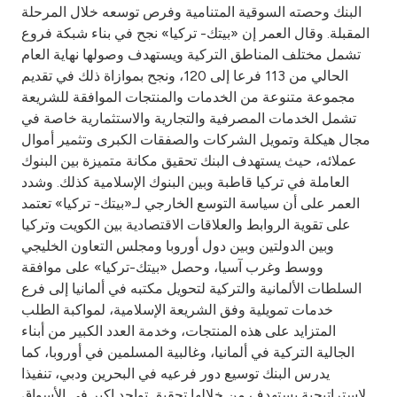
Turkey
البنك وحصته السوقية المتنامية وفرص توسعه خلال المرحلة
المقبلة. وقال العمر إن «بيتك- تركيا» نجح في بناء شبكة فروع
Egypt
تشمل مختلف المناطق التركية ويستهدف وصولها نهاية العام
الحالي من 113 فرعا إلى 120، ونجح بموازاة ذلك في تقديم
مجموعة متنوعة من الخدمات والمنتجات الموافقة للشريعة
UK
تشمل الخدمات المصرفية والتجارية والاستثمارية خاصة في
مجال هيكلة وتمويل الشركات والصفقات الكبرى وتثمير أموال
Kingdom of Bahrain
عملائه، حيث يستهدف البنك تحقيق مكانة متميزة بين البنوك
العاملة في تركيا قاطبة وبين البنوك الإسلامية كذلك. وشدد
العمر على أن سياسة التوسع الخارجي لـ«بيتك- تركيا» تعتمد
على تقوية الروابط والعلاقات الاقتصادية بين الكويت وتركيا
وبين الدولتين وبين دول أوروبا ومجلس التعاون الخليجي
ووسط وغرب آسيا، وحصل «بيتك-تركيا» على موافقة
السلطات الألمانية والتركية لتحويل مكتبه في ألمانيا إلى فرع
خدمات تمويلية وفق الشريعة الإسلامية، لمواكبة الطلب
المتزايد على هذه المنتجات، وخدمة العدد الكبير من أبناء
الجالية التركية في ألمانيا، وغالبية المسلمين في أوروبا، كما
يدرس البنك توسيع دور فرعيه في البحرين ودبي، تنفيذا
لاستراتيجية يستهدف من خلالها تحقيق تواجد اكبر في الأسواق