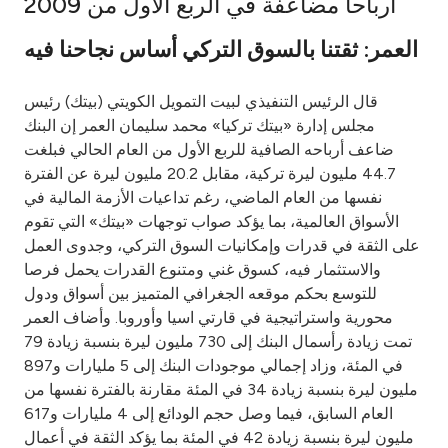
أرباحا مضاعفة في الربع الأول من 2009
Ways to bank
العمر: ثقتنا بالسوق التركي أساس نجاحنا فيه
Tools & Services
قال الرئيس التنفيذي لبيت التمويل الكويتي (بيتك) رئيس
مجلس إدارة «بيتك تركيا» محمد سليمان العمر إن البنك
After Sales Services
ضاعف أرباحه الصافية للربع الأول من العام الحالي فبلغت
44.7 مليون ليرة تركية، مقابل 20.2 مليون ليرة عن الفترة
نفسها من العام الماضي، رغم تداعيات الأزمة المالية في
الأسواق العالمية، بما يؤكد صواب توجهات «بيتك» التي تقوم
Contact us
على الثقة في قدرات وإمكانيات السوق التركي، وجدوى العمل
والاستثمار فيه، كسوق غني ومتنوع القدرات يحمل فرصا
Branch & ATM locator
للتوسع بحكم موقعه الجغرافي المتميز بين أسواق ودول
محورية واستراتيجية في قارتي اسيا وأوروبا. وأضاف العمر
Germany
تمت زيادة رأسمال البنك إلى 730 مليون ليرة بنسبة زيادة 79
في المئة، وزاد إجمالي موجودات البنك إلى 5 مليارات و897
مليون ليرة بنسبة زيادة 34 في المئة مقارنة بالفترة نفسها من
Malaysia
العام السابق، فيما وصل حجم الودائع إلى 4 مليارات و617
مليون ليرة بنسبة زيادة 42 في المئة بما يؤكد الثقة في أعمال