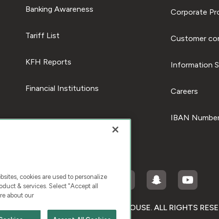
Banking Awareness
Corporate Pro
Tariff List
Customer com
KFH Reports
Information S
Financial Institutions
Careers
IBAN Number
ites, cookies are used to personalize
duct & services. Select "Accept all
re about our
RIGHT © 2026 KUWAIT FINANCE HOUSE. ALL RIGHTS RES