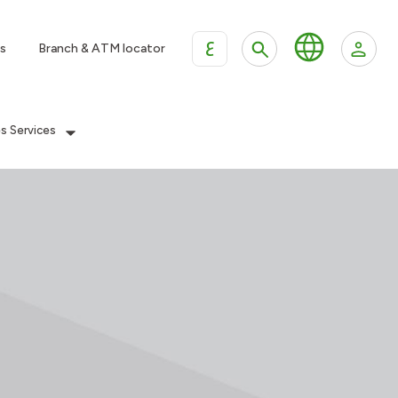
ع
s
Branch & ATM locator
es Services