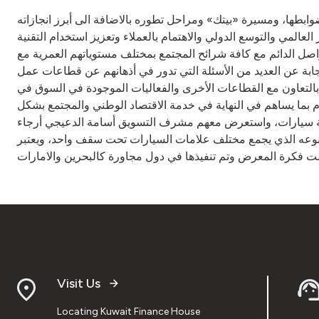
ضوابطها، ومسيرة «بيتك» ومراحل تطوره بالاضافة الى أبرز انجازاته
لعالمي والتوسع الدولي والاهتمام بالعملاء وتعزيز استخدام التقنية
اصل الدائم مع كافة شرائح المجتمع بمختلف مستوياتهم العمرية مع
ابة عن العديد من الأسئلة التي تدور في أذهانهم عن قطاعات عمل
«التعاون مع القطاعات الأخرى والفعاليات الموجودة في السوق في
م بما يساهم في النهاية في خدمة الاقتصاد الوطني والمجتمع بشكل
اء توجه الطلبة الى معرض المعارض بالشويخ حيث قاموا بجولة بين أرجاء المعرض الذي يضم عرضا لأكثر من 20 وكالة سيارات، واستعرض معهم مشرف التسويق أسامة الدعيجي أرجاء
 نوعه الذي يجمع مختلف علامات السيارات تحت سقف واحد، ويعتبر
Visit Us
Locating Kuwait Finance House