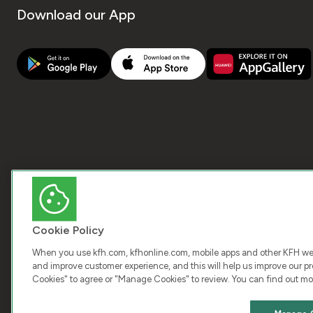
Download our App
Cookie Policy
When you use kfh.com, kfhonline.com, mobile apps and other KFH webs
and improve customer experience, and this will help us improve our pro
Cookies" to agree or "Manage Cookies" to review. You can find out mo
COPY