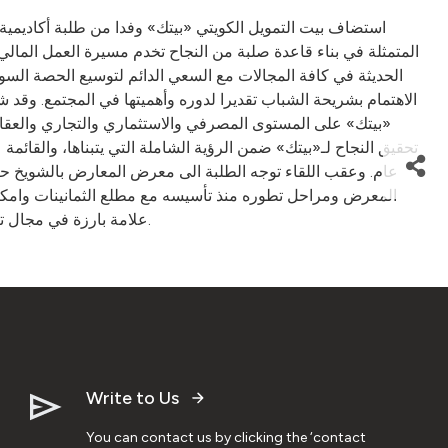
استضاف بيت التمويل الكويتي «بيتك» وفدا من طلبة أكاديمية ا
المتمثلة في بناء قاعدة صلبة من النجاح تخدم مسيرة العمل المالي ا
الحديثة في كافة المجالات مع السعي الدائم لتوسيع الحصة السو
الاهتمام بشريحة الشباب تقديرا لدوره وأهميتها في المجتمع. وق
بيتك» على المستوى المصرفي والاستثماري والتجاري والعقاري
تحقيق النجاح لـ«بيتك» ضمن الرؤية الشاملة التي يتبناها، والقا
المعرض ومراحل تطوره منذ تأسيسه مع مطلع الثمانينات وامكا
علامة بارزة في مجال تنمية وتعزيز العلاقات بين «بيتك» ووكلاء السيارات في الكويت وقد انتقلت فكرة المعرض وتم تنفيذها في دول مجاورة كالبحرين والامارات.
Write to Us
You can contact us by clicking the ‘contact