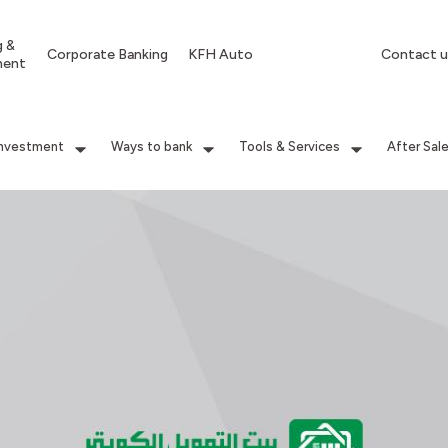
g &
Corporate Banking
KFH Auto
Contact u
ment
Investment
Ways to bank
Tools & Services
After Sal