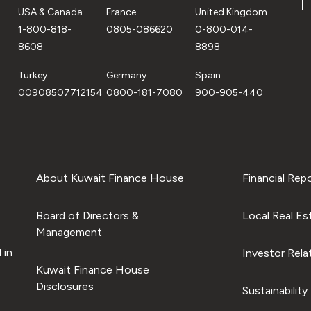
USA & Canada
France
United Kingdom
1-800-818-
0805-086620
0-800-014-
8608
8898
Turkey
Germany
Spain
00908507712154
0800-181-7080
900-905-440
About Kuwait Finance House
Financial Rep
Board of Directors &
Local Real Es
Management
 in
Investor Rela
Kuwait Finance House
Disclosures
Sustainability