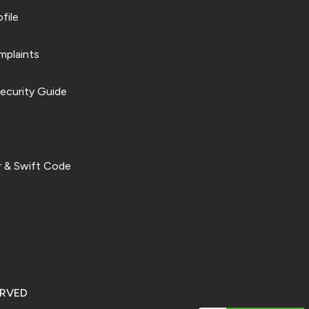
file
plaints
ecurity Guide
 & Swift Code
ERVED