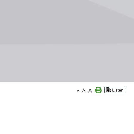
A
A
Listen
A