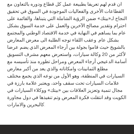
Turkey
ان قدم لهم تعريفا بطبيعة عمل كل قطاع ودوره بالتعاون مع
القطاعات الأخرى والفعاليات الموجودة في السوق في تحقيق
Egypt
النجاح لـ«بيتك» ضمن الرؤية الشاملة التي يتبناها، والقائمة على
احترام وتقدير مصالح الآخرين والعمل على خدمة السوق بشكل
عام بما يساهم في النهاية في خدمة الاقتصاد الوطني والمجتمع
UK
بشكل عام. وعقب اللقاء توجه الطلبة الى معرض المعارض
بالشويخ حيث قاموا بجولة بين أرجاء المعرض الذي يضم عرضا
Kingdom of Bahrain
لأكثر من 20 وكالة سيارات، واستعرض معهم مشرف التسويق
أسامة الدعيجي أرجاء المعرض ومراحل تطوره منذ تأسيسه مع
مطلع الثمانينات وامكاناته والذي يعد من أكبر معارض
السيارات في المنطقة، وهو الأول من نوعه الذي يجمع مختلف
علامات السيارات تحت سقف واحد، ويعتبر علامة بارزة في
مجال تنمية وتعزيز العلاقات بين «بيتك» ووكلاء السيارات في
الكويت وقد انتقلت فكرة المعرض وتم تنفيذها في دول مجاورة
كالبحرين والامارات.