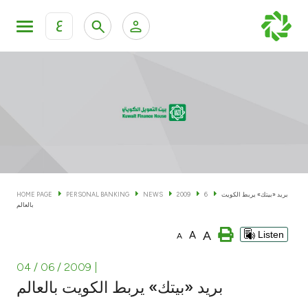
ع
Personal Banking
Private Banking & Wealth Man
KFH Online Personal Banking Services
KFH Online Corporate Banking Services
Accounts
KFH Online Trade Service
Cards
بريد «بيتك» يربط الكويت
6
2009
NEWS
PERSONAL BANKING
HOME PAGE
بالعالم
Banking Tiers
A
A
Listen
A
Financing
04 / 06 / 2009
|
بريد «بيتك» يربط الكويت بالعالم
Investment