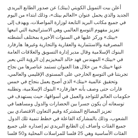
أعلن بيت التمويل الكويتي (بيتك) عن صدور الطابع البريدي
Ways to bank
الجديد والذي يحمل عنوان «العالم بيتك»، وذلك ابتداء من اليوم
في جميع مكاتب البريد التابعة لوزارة المواصلات، ويهدف إلى
Tools & Services
تعزيز مفهوم التوسع العالمي وهي الاستراتيجية التي اتبعها
«بيتك» وركز عليها في السنوات الأخيرة بمختلف أنشطته
المصرفية والاستثمارية والعقارية والتجارية وغيرها. هارفارد
After Sales Services
البنوك الإسلامية وقال مدير إدارة التسويق والعلاقات العامة
في «بيتك» المهندس فهد خالد المخيزيم إن الرؤية التي يعبر
عنها «بيتك» من خلال هذا العنوان تستمد عناصرها من نجاح
Contact us
تجربتنا في التوسع الخارجي على المستوى الإقليمي والعالمي،
وتحقيق عالمية «بيتك» الذي أصبح يعمل بنجاح في خمس
Branch & ATM locator
قارات حتى وصف بأنه «هارفارد» البنوك الإسلامية، وتطلبه
حكومات العالم للتواجد والعمل في أسواقها، حيث يستهدف في
Germany
توسعاته أن يكون جسرا بين الحضارات والدول ومساهما في
تعزيز المصالح المشتركة وقيم التعاون الاقتصادي بين
الشعوب، وذلك بالمشاركة الفاعلة في خطط تنمية تلك الدول.
Malaysia
جميع الفئات وأضاف إن الطابع البريدي تم إصداره على جميع
الفئات الأساسية وهي 25 فلسا للمراسلات المحلية و50 فلسا