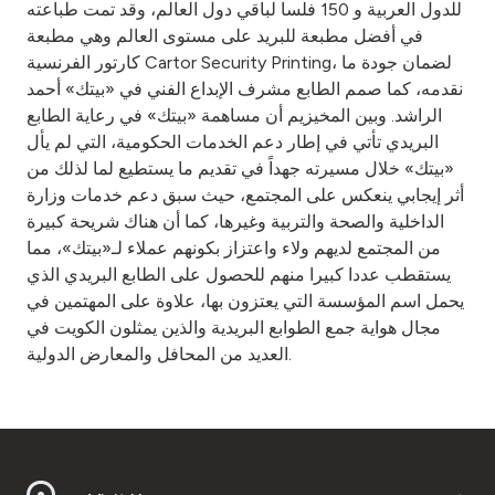
Turkey
للدول العربية و 150 فلسا لباقي دول العالم، وقد تمت طباعته
في أفضل مطبعة للبريد على مستوى العالم وهي مطبعة
كارتور الفرنسية Cartor Security Printing، لضمان جودة ما
Egypt
نقدمه، كما صمم الطابع مشرف الإبداع الفني في «بيتك» أحمد
الراشد. وبين المخيزيم أن مساهمة «بيتك» في رعاية الطابع
UK
البريدي تأتي في إطار دعم الخدمات الحكومية، التي لم يأل
«بيتك» خلال مسيرته جهداً في تقديم ما يستطيع لما لذلك من
Kingdom of Bahrain
أثر إيجابي ينعكس على المجتمع، حيث سبق دعم خدمات وزارة
الداخلية والصحة والتربية وغيرها، كما أن هناك شريحة كبيرة
من المجتمع لديهم ولاء واعتزاز بكونهم عملاء لـ«بيتك»، مما
يستقطب عددا كبيرا منهم للحصول على الطابع البريدي الذي
يحمل اسم المؤسسة التي يعتزون بها، علاوة على المهتمين في
مجال هواية جمع الطوابع البريدية والذين يمثلون الكويت في
العديد من المحافل والمعارض الدولية.