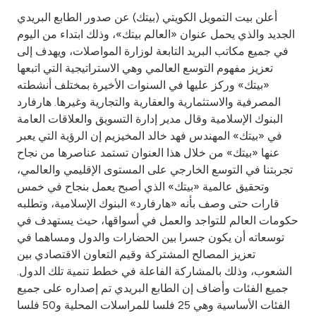
أعلن بيت التمويل الكويتي (بيتك) عن صدور الطابع البريدي
Ways to bank
الجديد والذي يحمل عنوان «العالم بيتك»، وذلك ابتداء من اليوم
في جميع مكاتب البريد التابعة لوزارة المواصلات، ويهدف إلى
Tools & Services
تعزيز مفهوم التوسع العالمي وهي الاستراتيجية التي اتبعها
«بيتك» وركز عليها في السنوات الأخيرة بمختلف أنشطته
المصرفية والاستثمارية والعقارية والتجارية وغيرها. هارفارد
After Sales Services
البنوك الإسلامية وقال مدير إدارة التسويق والعلاقات العامة
في «بيتك» المهندس فهد خالد المخيزيم إن الرؤية التي يعبر
عنها «بيتك» من خلال هذا العنوان تستمد عناصرها من نجاح
Contact us
تجربتنا في التوسع الخارجي على المستوى الإقليمي والعالمي،
وتحقيق عالمية «بيتك» الذي أصبح يعمل بنجاح في خمس
Branch & ATM locator
قارات حتى وصف بأنه «هارفارد» البنوك الإسلامية، وتطلبه
حكومات العالم للتواجد والعمل في أسواقها، حيث يستهدف في
Germany
توسعاته أن يكون جسرا بين الحضارات والدول ومساهما في
تعزيز المصالح المشتركة وقيم التعاون الاقتصادي بين
الشعوب، وذلك بالمشاركة الفاعلة في خطط تنمية تلك الدول.
Malaysia
جميع الفئات وأضاف إن الطابع البريدي تم إصداره على جميع
الفئات الأساسية وهي 25 فلسا للمراسلات المحلية و50 فلسا