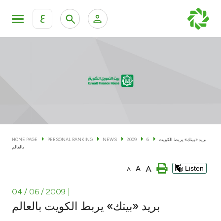
ع
Personal Banking
Private Banking & Wealth Man
KFH Online Personal Banking Services
KFH Online Corporate Banking Services
Accounts
KFH Online Trade Service
Cards
بريد «بيتك» يربط الكويت
6
2009
NEWS
PERSONAL BANKING
HOME PAGE
بالعالم
Banking Tiers
A
A
Listen
A
Financing
04 / 06 / 2009
|
بريد «بيتك» يربط الكويت بالعالم
Investment