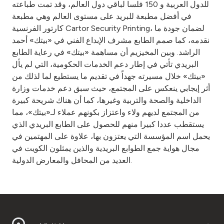
Turkey
للدول العربية و 150 فلسا لباقي دول العالم، وقد تمت طباعته
في أفضل مطبعة للبريد على مستوى العالم وهي مطبعة
كارتور الفرنسية Cartor Security Printing، لضمان جودة ما
Egypt
نقدمه، كما صمم الطابع مشرف الإبداع الفني في «بيتك» أحمد
الراشد. وبين المخيزيم أن مساهمة «بيتك» في رعاية الطابع
UK
البريدي تأتي في إطار دعم الخدمات الحكومية، التي لم يأل
«بيتك» خلال مسيرته جهداً في تقديم ما يستطيع لما لذلك من
Kingdom of Bahrain
أثر إيجابي ينعكس على المجتمع، حيث سبق دعم خدمات وزارة
الداخلية والصحة والتربية وغيرها، كما أن هناك شريحة كبيرة
من المجتمع لديهم ولاء واعتزاز بكونهم عملاء لـ«بيتك»، مما
يستقطب عددا كبيرا منهم للحصول على الطابع البريدي الذي
يحمل اسم المؤسسة التي يعتزون بها، علاوة على المهتمين في
مجال هواية جمع الطوابع البريدية والذين يمثلون الكويت في
العديد من المحافل والمعارض الدولية.