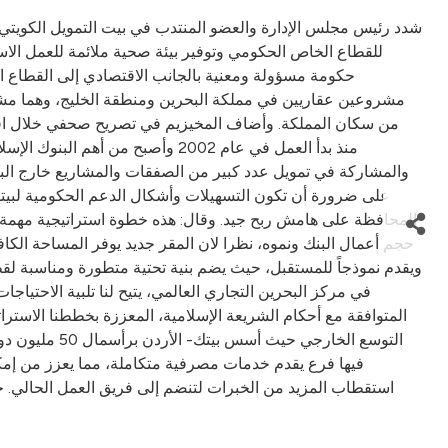
شدد رئيس مجلس الإدارة والعضو المنتدب في بيت التمويل الكويتي- 
للقطاع الخاص الحكومي وتوفير بيئة صحية ملائمة للعمل الاست
حكومة مسؤولة ومعنية بالجانب الاقتصادي إلى القطاع ال
من سكان المملكة. وأضاف المخيزيم في تصريح صحفي خلال افتتاح
منذ بدأ العمل في عام 2002 وأصبح
والمشاركة في تمويل عدد كبير من الصفقات والمشاريع خارج البح
على ضرورة أن تكون التسهيلات وأشكال الدعم الحكومية لبيتك-
المحافظة على هامش ربح جيد. وقال: هذه خطوة استراتيجية مهمة، وم
حجم أعمال البنك ونموه، نظرا لان المقر جديد يوفر المساحة الكافية
ويقدم نموذجاً للمستقبل، حيث يضم بنية تحتية متطورة ومناسبة لقطا
في مركز البحرين التجاري العالمي، يتيح لنا تلبية الاحتياجات 
فيها فرع يقدم خدمات مصرفية متكاملة، مما يعزز من إمك
استقطاب المزيد من الخبرات لتنضم إلى فريق العمل الحالي.