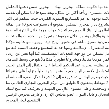
ي تقدمها حكومة مملكة البحرين لبيتك –البحرين ضمن دعمها الشامل
يلات مستمرة، وتأخذ أكثر من شكل، وتعد نموذجا لما يمكن أن تقدمه
امة توجهه الداعم للمشاريع التنموية الكبرى، حيث يساهم في اكبر
مشروعين عقاريين في مملكة البحرين ومنطقة الخليج، وهما مشروع درة البحرين العملاق بإجمالي تكلفة تصل إلى 4 مليارات دولار، ومشروع ديار المحرق السكني المتوقع أن يستوعب نحو 10 في المائة
عالمي إن بيتك البحرين قد اتخذ خطوات مهمة خلال الفترة الماضية
 الأسواق المحلية والإقليمية، من خلال مجموعة متميزة من الخدمات والمنتجات
ردود متميز ساهم في تحقيق أرباح جيدة ووتيرة نمو عالية، مؤكدا
سية للمصارف الإسلامية ومنها خدمة المجتمع وخطط التنمية فيه مع
ليتمكن من مواجهة التحديات المستقبلية. كما أنها تعبر عن ازدياد
ي موقعا مثالياً. ومشروعاً تطويرياً متكاملاً يقع في وسط المنامة،
بيتك– البحرين عبد الحكيم الخياط «إن الانتقال إلى المقر الجديد
لمتواصل لأقسام البنك جميعاً. ونحن نشهد طلباً متزايداً على منتجاتنا
المتوافقة مع أحكام الشريعة الإسلامية، المعززة بخططنا الاستراتيجية للتوسع، سواء من خلال افتتاح فروع جديدة داخل مملكة البحرين، حيث يعتزم البنك زيادة فروعه إلى 12 فرعا خلال الفترة المقبلة، أو
التوسع الخارجي حيث أسس بيتك- الأردن برأسمال 50 مليون دولار أميركي. وأشار: يبلغ حجم فريق عمل بيتك– البحرين ما يزيد على 250 موظفا، يشغلون 9 طوابق من مركز البحرين التجاري العالمي بما
وشخصية وعلى مستوى عالٍ من المهنية والحرفية، كما يتيح للبنك
خ اسحاق وعادل البنوان عضو مجلس الإدارة، وعارف هجرس الرئيس
التنفيذي لديار المحرق.