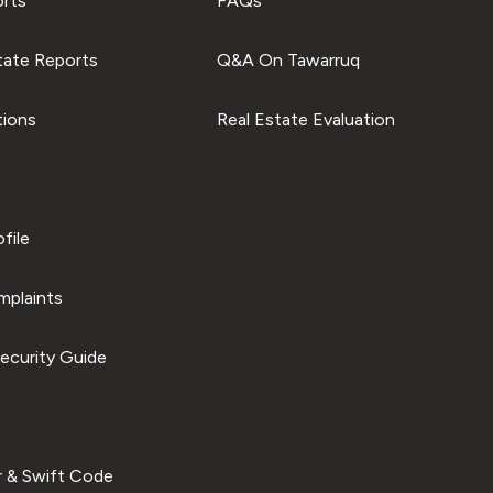
orts
FAQs
tate Reports
Q&A On Tawarruq
tions
Real Estate Evaluation
file
plaints
ecurity Guide
 & Swift Code