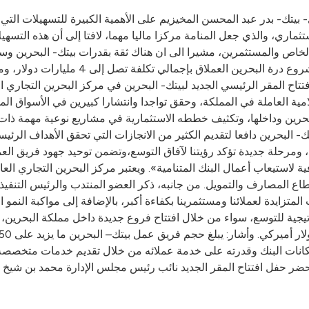
بيتك- بدر عبد المحسن المخيزيم على الأهمية الكبيرة للتسهيلات الت
ثماري، والذي جعل المنامة مركزا ماليا مهما، لافتا إلى أن هذه التسه
خاص والمستثمرين، مشيرا الى ان هناك ثقة بقدرات بيتك- البحرين وسل
 المقر الرئيسي الجديد لبيتك- البحرين في مركز البحرين التجاري ال
 من أهم البنوك الإسلامية العاملة في المملكة، وحقق تواجدا وانتشارا كبيرين في
رين وداخلها، وتكثيف خططه الاستثمارية في مشاريع نوعية مهمة ذات م
 البحرين دافعا لتقديم الكثير من الانجازات التي تحقق الأهداف الرئي
رحلة جديدة تؤكد رؤيتنا لآفاق التوسع،وتضمن توحيد جهود فريق العمل 
 لاستيعاب أعمال البنك المتنامية». ويعتبر مركز البحرين التجاري العالم
ع المصارف والتمويل. من جانبه، ذكر العضو المنتدب والرئيس التنفيذي ل
المتزايدة لعملائنا ومستثمرينا بكفاءة أكبر، بالإضافة إلى مواكبة النمو ا
انات البنك وقدرته على خدمة عملائه من خلال تقديم خدمات متخصصة 
 حضر حفل افتتاح المقر الجديد نائب رئيس مجلس الإدارة محمد بن شي