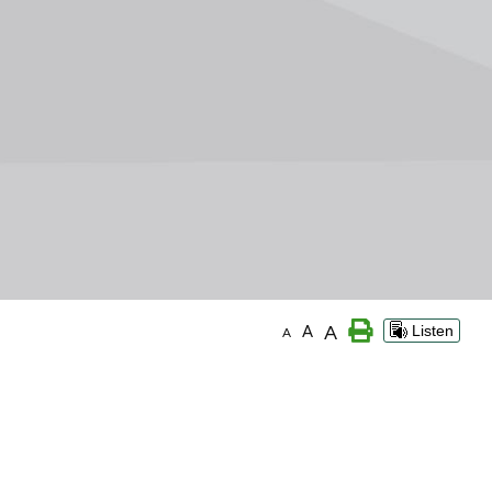
A
A
Listen
A