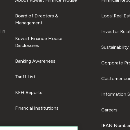
About Kuwait Finance House
Financial Rep
Board of Directors &
Local Real Es
Management
 in
Investor Rela
Kuwait Finance House
Disclosures
Sustainability
Banking Awareness
Corporate Pro
Tariff List
Customer com
KFH Reports
Information S
Financial Institutions
Careers
IBAN Number