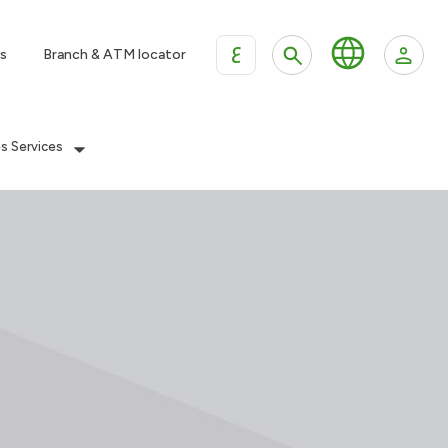
ع
s
Branch & ATM locator
es Services