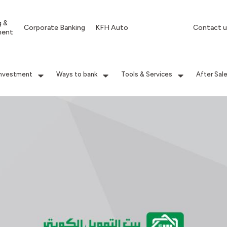
g &
Corporate Banking
KFH Auto
Contact u
ment
Investment
Ways to bank
Tools & Services
After Sal