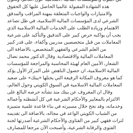
Turkey
هذه الشهادة المقبولة عالميا الحاصل عليها كل الحقوق
والامتيازات والواجبات المتعلقة بمهنة المراقب والمدقق
Egypt
الشرعي لدى المؤسسات المالية الاسلامية، في ظل تصاعد
الاهتمام وزيادة الطلب على الخدمات المالية الاسلامية الذي
UK
يجب أن يواكبه حرص كبير على التدقيق والتأكيد على شرعية
المعاملات من قبل متخصصين مدربين وأكفاء، على قدر كبير
من العلم الشرعي والفقهي المتخصص، بالاضافة الى
Kingdom of Bahrain
المعاملات المالية والاقتصادية. وقال الدكتور محمد نضال
الشعار، الأمين العام لهيئة المحاسبة والمراجعة للمؤسسات
المالية الاسلامية، ان حصول الناهض على المركز الأول يؤكد
كما هو معروف المكانة الرفيعة التي يحتلها «بيتك» على صعيد
المعاملات المالية الاسلامية في السوق الكويتي وحول العالم،
وقال ان المعروف عن بيتك منذ نشأته حرصه البالغ على
الالتزام بالمعايير والأحكام الشرعية في كل أنشطته وأعماله
وخدماته، وقد نجح خلال مسيرته في بناء قاعدة علمية متميزة
من الشباب الكويتي الواعد في مجاله، بالاضافة الى تقديمه
لتراث فقهي كبير من الفتاوى والأحكام الشرعية أصدرتها لجنة
الفتوى والرقابة الشرعية، وأصبحت الآن مرجعا للمصارف