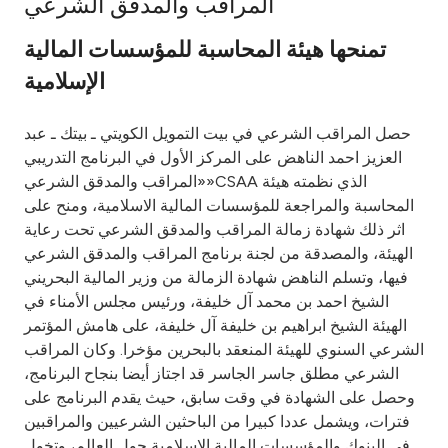
المراقب والمدقق الشرعي
Ways to bank
تمنحها هيئة المحاسبة للمؤسسات المالية
الإسلامية
Tools & Services
حصل المراقب الشرعي في بيت التمويل الكويتي ـ بيتك ـ عبد
After Sales Services
العزيز احمد الناهض على المركز الأول في البرنامج التدريبي
«المراقب والمدقق الشرعي»CSAA الذي نظمته هيئة
المحاسبة والمراجعة للمؤسسات المالية الاسلامية، ومنح على
اثر ذلك شهادة زمالة المراقب والمدقق الشرعي تحت رعاية
Contact us
الهيئة، والمصدقة من لجنة برنامج المراقب والمدقق الشرعي
فيها، وتسلم الناهض شهادة الزمالة من وزير المالية البحريني
Branch & ATM locator
الشيخ احمد بن محمد آل خليفة، ورئيس مجلس الأمناء في
الهيئة الشيخ ابراهيم بن خليفة آل خليفة، على هامش المؤتمر
Germany
الشرعي السنوي للهيئة المنعقد بالبحرين مؤخرا. وكان المراقب
الشرعي مطلق جاسر الجاسر قد اجتاز أيضا بنجاح البرنامج،
Malaysia
وحصل على الشهادة في وقت سابق، حيث يقدم البرنامج على
فترات، ويشمل عددا كبيرا من الباحثين الشرعيين والمراقبين
في البنوك والمؤسسات المالية الاسلامية حول العالم، وتخول