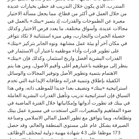
Turkey
المتدرب، الذي يكون خلال التدريب قد حظي بخيارات عديدة
من خلال العمل في أكثر من قطاع، مما يجعل مسألة الاختيار
Egypt
معبرة عن الطموحات والقدرات، إذ يتميز «بيتك» بالعمل في
مجالات عديدة، وأسواق مختلفة، ما يعدد فرص الاختيار وكذلك
UK
حصيلة الخبرات والتجارب، وهي ميزة استثنائية لا تكاد تتوافر
في مكان آخر أو بيئة عمل مشابهة. ونوه الجابر بتركيز «بيتك»
على تطوير قدرات وأداء موظفيه باعتبار أن الاستثمار في
Kingdom of Bahrain
القدرات البشرية أفضل واربح استثمار، وكذلك فإن «بيتك»
ينظر إلى موظفيه باعتبارهم أغلى وأقيم الأصول، ومن هنا يتم
الاهتمام بتنمية وتطوير الأصل وتوفير المجالات والوسائل
الكفيلة بإطلاق وتنمية قدراته وطاقاته الإبداعية التي تخدم
استراتيجية «بيتك» وتضيف بعدا جديدا للموظف ذاته، وفي هذا
السياق فإن استراتيجية تدريب وتأهيل القدرات البشرية العاملة
في بيتك قد تطورت أدواتها وإمكانياتها خلال الفترة الماضية في
ضوء المفاهيم والمتغيرات، التي استجدت في مسيرة عمل بيتك
وتطلعاته، وبما يتوافق مع تطور العمل المالي الاسلامي وصناعة
الصيرفة بشكل عام على مستوى المنطقة والعالم، وقد حصل
173 موظفا على 43 شهادة مهنية دولية لمختلف الوظائف