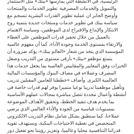
الرئيسية، في الأنشطة التي يمارسها «بيتك» مثل الاستثمار
والتمويل والخدمات المصرفية. تطوير الخدمات والمنتجات
وأوضح الجابر ان عملية تطوير القدرات البشرية تنسجم مع
سياسة بيتك في تطوير خدمات ومنتجات جديدة بتنمية روح
الابتكار والإبداع والاقتراح لدى الموظفين، وسياسة الاهتمام
بالعميل من خلال تحفيز قدرات الموظفين على العطاء
والارتقاء بمستوى الخدمة وجودة الأداء، كما أن مفهوم عالمية
المؤسسة الذي يتخذ من شعار «العالم بيتك»، يؤكد ضرورة أن
يتمتع موظفو «بيتك» بأرقى مستوى من التدريب وصقل
الخبرات وفق المعايير والمقاييس العالمية بما يجعل خدمات هذا
المصرف وعملاءه في مصاف البنوك والمؤسسات المالية
العالمية الكبرى. وأضاف «خططنا للعامين المقبلين تدريب
وتأهيل موظفينا تدريبا نوعيا متميزا يوفر لهم قدرات خاصة في
أنشطة وأعمال محددة تتصل مباشرة بمجالات عملهم الأساسية
بما يخدم هدف تنفيذ الخطط، وتحقيق الأهداف الموضوعة
بمستويات قياسية من الجودة والأداء العالمي الذي يرضي
عملاءنا، كما سنطبق بشكل شامل نظام التدريب الالكتروني
المتخصص في تغطية الاحتياجات البنكية، ونستهدف تقوية
قدراتنا التنافسية محليا وعالميا، وتعزيز رؤيتنا نحو تفعيل دور