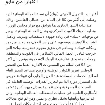
اعتباراً من مايو
Ways to bank
أعلن بيت التمويل الكويتي (بيتك) أن نسبة العمالة الوطنية لديه
وصلت إلى أكثر من 60 في المائة من اجمالي العاملين، وذلك
Tools & Services
منذ بداية الشهر الجاري بما يتوافق مع قرار مجلس الوزراء
وتعليمات بنك الكويت المركزي، بشأن العمالة الوطنية، ويعبر
After Sales Services
عن توجهات «بيتك» في زيادة جهوده لاستقطاب وتدريب وتأهيل
الشباب الكويتيين ووضعهم على رأس العمل، بما يعزز من دور
ومكانة «بيتك» ويساهم في تعزيز مفهوم «مدرسة بيتك» التي
خرجت قياديي العمل المالي الاسلامي في الكويت والمنطقة،
Contact us
وجعلت منه بحق «هارفرد» البنوك الإسلامية، ويتميز بأن اكثر
من 95 في المائة من المستويات الادارية العليا من العنصر
Branch & ATM locator
الوطني. تعزيز الكوادر الوطنية وأوضح مساعد المدير العام
لقطاع الخدمات المساندة عبد العزيز الجابر، أن «بيتك» حريص
Germany
على استمرار دوره الداعم لتعزيز القدرات الوطنية العاملة في
المجالات المصرفية والاستثمارية ويبذل جهودا كبيرة تعتمد
Malaysia
الأساليب العلمية في عمليات استقطاب العمالة الوطنية، ومن
ثم تدريبها وتأهيلها بشكل نظري وعملي ومن ثم فتح مجالات
العمل كافة أمامها، حيث يعتبر اختيار مكان العمل قرار