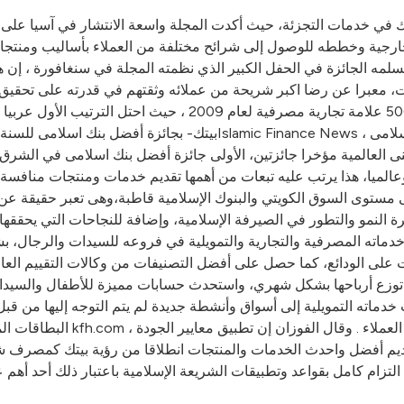
رجية وخططه للوصول إلى شرائح مختلفة من العملاء بأساليب ومنتجات
لجائزة في الحفل الكبير الذي نظمته المجلة في سنغافورة ، إن هذه ال
مات، معبرا عن رضا اكبر شريحة من عملائه وثقتهم في قدرته على تحقيق 
بيتك- بجائزة أفضل بنك اسلامى للسنة الثانية على التوالي في استفتاء أج
ى العالمية مؤخرا جائزتين، الأولى جائزة أفضل بنك اسلامى في الشرق ا
ا وعالميا، هذا يرتب عليه تبعات من أهمها تقديم خدمات ومنتجات منافسة
لى مستوى السوق الكويتي والبنوك الإسلامية قاطبة،وهى تعبر حقيقة ع
ة النمو والتطور في الصيرفة الإسلامية، وإضافة للنجاحات التي يحققها
 السوقية تزيد عن 25 في المئة، ويقدم خدماته المصرفية والتجارية والتمويلية في فروع
يعات على الودائع، كما حصل على أفضل التصنيفات من وكالات التقييم الع
التي توزع أرباحها بشكل شهري، واستحدث حسابات مميزة للأطفال والسيدا
دت خدماته التمويلية إلى أسواق وأنشطة جديدة لم يتم التوجه إليها من 
البطاقات المصرفية وخدمات الات
تقديم أفضل واحدث الخدمات والمنتجات انطلاقا من رؤية بيتك كمصرف 
لتزام كامل بقواعد وتطبيقات الشريعة الإسلامية باعتبار ذلك أحد أهم ع