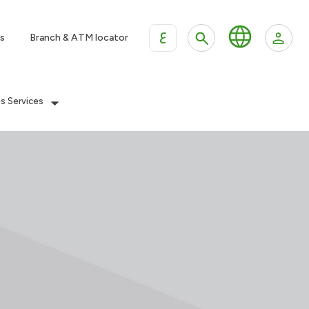
ع
s
Branch & ATM locator
es Services