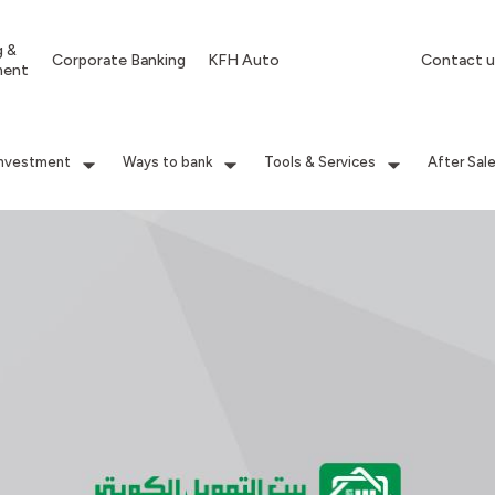
g &
Corporate Banking
KFH Auto
Contact u
ment
Investment
Ways to bank
Tools & Services
After Sal