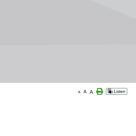
A
A
Listen
A