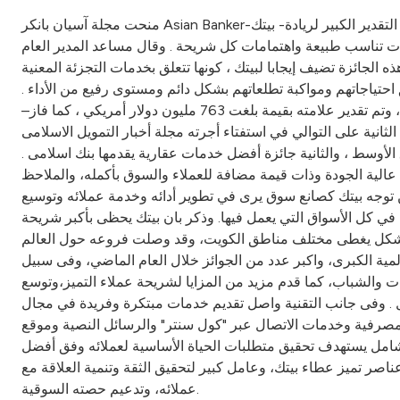
منحت مجلة آسيان بانكر Asian Bankerالاقتصادية المتخصصة بيت التمويل الكويتي– بيتك- جائزة أفضل بنك في خدمات التجزئة، حيث أكدت المجلة واسعة الانتشار في آسيا على التقدير الكبير لريادة- بيتك-
 تناسب طبيعة واهتمامات كل شريحة . وقال مساعد المدير العام
جائزة تضيف إيجابا لبيتك ، كونها تتعلق بخدمات التجزئة المعنية
احتياجاتهم ومواكبة تطلعاتهم بشكل دائم ومستوى رفيع من الأداء .
وتأتى الجائزة في أعقاب تصدر- بيتك- قائمة مجلة ذي بانكر لأكبر 500 علامة تجارية مصرفية لعام 2009 ، حيث احتل الترتيب الأول عربيا ، وتم تقدير علامته بقيمة بلغت 763 مليون دولار أمريكي ، كما فاز–
رته مجلة أخبار التمويل الاسلامىIslamic Finance News ، وفاز بيتك أيضا بجائزة أفضل بنك اسلامى ابتكاري، وأفضل بنك اسلامى
لأوسط ، والثانية جائزة أفضل خدمات عقارية يقدمها بنك اسلامى .
 عالية الجودة وذات قيمة مضافة للعملاء والسوق بأكمله، والملاحظ
ن توجه بيتك كصانع سوق يرى في تطوير أدائه وخدمة عملائه وتوسيع
 في كل الأسواق التي يعمل فيها. وذكر بان بيتك يحظى بأكبر شريحة
ه للسيدات والرجال، بشكل يغطى مختلف مناطق الكويت، وقد وصلت فروعه حول العالم
المية الكبرى، واكبر عدد من الجوائز خلال العام الماضي، وفى سبيل
ت والشباب، كما قدم مزيد من المزايا لشريحة عملاء التميز،وتوسع
قبل . وفى جانب التقنية واصل تقديم خدمات مبتكرة وفريدة في مجال
صال عبر "كول سنتر" والرسائل النصية وموقع kfh.com ، وطور من أداء الفروع لتقوم بدور تسويقي ، مع تعزيز الروابط مع العملاء . وقال الفوزان إن تطبيق معايير الجودة
شامل يستهدف تحقيق متطلبات الحياة الأساسية لعملائه وفق أفضل
ناصر تميز عطاء بيتك، وعامل كبير لتحقيق الثقة وتنمية العلاقة مع
عملائه، وتدعيم حصته السوقية.