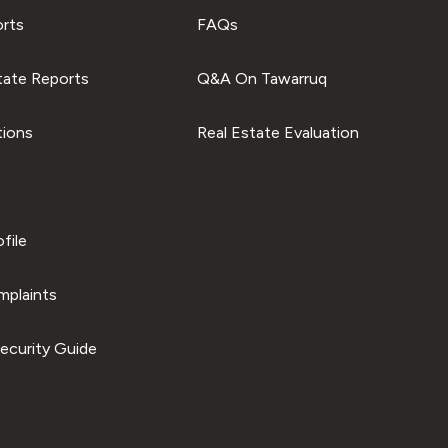
orts
FAQs
tate Reports
Q&A On Tawarruq
tions
Real Estate Evaluation
file
plaints
ecurity Guide