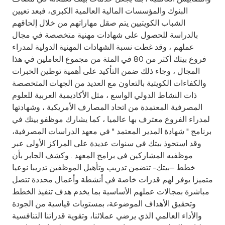
البنوك والمؤسسات المالية العالمية الكبرى، فبعد تعيين
الشباب الكويتيين يتم صقل مهاراتهم من خلال إلحاقهم
بالدراسة للحصول على شهادات مهنية متخصصة في مجال
عملهم ، وقد غطت نسبة الشهادات المهنية الدولية لمدراء
فروع بيتك أكثر من 80 في المئة من مجموع العاملين في هذا
المجال ، وجاء ذلك ضمن التأكيد على أهمية توطين الخبرات
والكفاءات الكويتية بالتعاون مع العديد من الجهات المتخصصة
ذات النشاط الدولي الواسع ، مثل الأكاديمية العربية للعلوم
المصرفية المعتمدة من اتحاد المصارف الأمريكية ، وشهادتها
لمدراء الفروع معترف بها عالميا ، كما يشارك موظفو بيتك في
برنامج " شهادة المدير المعتمد " في معهد الدراسات المصرفية،
وقد استحوذ بيتك في سنوات عديدة على المراكز الأولى عبر
موظفيه المشاركين في برامج المعهد . وكشف الجابر بأن
خطط –بيتك- تتضمن تدريب وتأهيل الموظفين تدريبا نوعيا
متميزا يوفر لهم قدرات خاصة في أنشطة وأعمال محددة تتصل
مباشرة بمجالات عملهم الأساسية بما يخدم هدف تنفيذ الخطط
وتحقيق الأهداف الموضوعة، بمستويات قياسية من الجودة
والأداء العالمي الذي يرضي عملائنا، وتقوية قدراتنا التنافسية