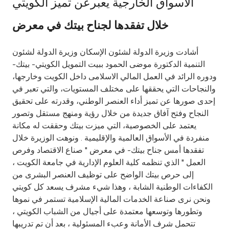
الأسواق الخارجية يعبرعن تميز الكويتي
Ways to bank
خلال تفقدها لجناح بيتك في معرض
Tools & Services
أشادت وزيرة الدولة لشئون الإسكان وزيرة الدولة لشئون
التنمية الدكتورة موضى الحمود ببيت التمويل الكويتي- بيتك-
After Sales Services
ودوره الرائد في العمل المالي الاسلامى داخل الكويت وخارجها،
والنجاحات التي يحققها على مختلف المستويات، والتي تعبر في
إحدى صورها عن تميز أداء العنصر الوطني، وقدرته على تحقيق
النجاح وفتح آفاق جديدة من خلال رؤية ومنهج مستقل وتصور
Contact us
يعتمد على الخصوصية، التي ميزت بيتك وحققت له مكانة
منفردة في الأسواق العالمية والإقليمية . ونوهت الوزيرة خلال
Branch & ATM locator
تفقدها أمس جناح بيتك- في معرض " صناع الاقتصاد وفرص
العمل " الذي تنظمه كلية العلوم الإدارية في جامعة الكويت ،
Germany
إلى حرص بيتك الواضح على توظيف العنصر البشرى من
الكفاءات الوطنية الشابة ، وهذا شيء مشرف يسعد كل كويتي
ونحن نرى صناعة الخدمات المالية الإسلامية تستمر في نموها
Malaysia
وتطورها وتوسعها معتمدة على أجيال من الشباب الكويتي ،
تتحمل شرف الأمانة وعبء المسئولية ، بعد أن تم تدريبها