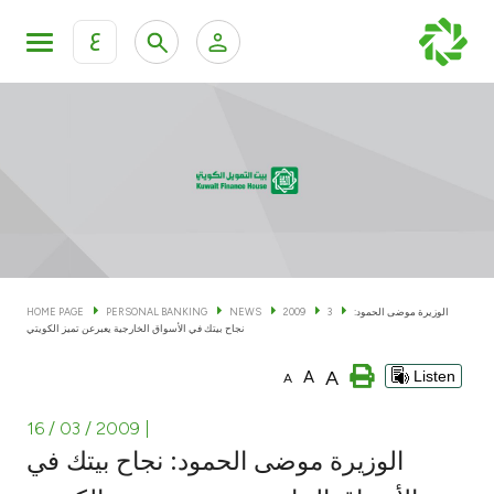
ع
Personal Banking
Private Banking & Wealth Man
KFH Online Personal Banking Services
KFH Online Corporate Banking Services
Accounts
KFH Online Trade Service
Cards
الوزيرة موضى الحمود:
3
2009
NEWS
PERSONAL BANKING
HOME PAGE
نجاح بيتك في الأسواق الخارجية يعبرعن تميز الكويتي
Banking Tiers
A
A
Listen
A
Financing
16 / 03 / 2009
|
الوزيرة موضى الحمود: نجاح بيتك في
Investment