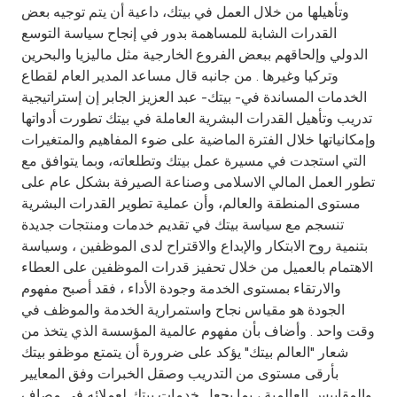
Turkey
وتأهيلها من خلال العمل في بيتك، داعية أن يتم توجيه بعض
القدرات الشابة للمساهمة بدور في إنجاح سياسة التوسع
Egypt
الدولي وإلحاقهم ببعض الفروع الخارجية مثل ماليزيا والبحرين
وتركيا وغيرها . من جانبه قال مساعد المدير العام لقطاع
الخدمات المساندة في- بيتك- عبد العزيز الجابر إن إستراتيجية
UK
تدريب وتأهيل القدرات البشرية العاملة في بيتك تطورت أدواتها
وإمكانياتها خلال الفترة الماضية على ضوء المفاهيم والمتغيرات
Kingdom of Bahrain
التي استجدت في مسيرة عمل بيتك وتطلعاته، وبما يتوافق مع
تطور العمل المالي الاسلامى وصناعة الصيرفة بشكل عام على
مستوى المنطقة والعالم، وأن عملية تطوير القدرات البشرية
تنسجم مع سياسة بيتك في تقديم خدمات ومنتجات جديدة
بتنمية روح الابتكار والإبداع والاقتراح لدى الموظفين ، وسياسة
الاهتمام بالعميل من خلال تحفيز قدرات الموظفين على العطاء
والارتقاء بمستوى الخدمة وجودة الأداء ، فقد أصبح مفهوم
الجودة هو مقياس نجاح واستمرارية الخدمة والموظف في
وقت واحد . وأضاف بأن مفهوم عالمية المؤسسة الذي يتخذ من
شعار "العالم بيتك" يؤكد على ضرورة أن يتمتع موظفو بيتك
بأرقى مستوى من التدريب وصقل الخبرات وفق المعايير
والمقاييس العالمية ، بما يجعل خدمات بيتك لعملائه في مصاف