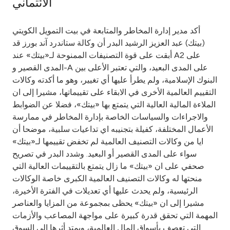
الائتماني
Ways to bank
أكد مدير إدارة المخاطر والمتابعة في بيت التمويل الكويتي
(بيتك) عبد العزيز الرشيد البدر أن وكالة ستاندرد آند بورز قد
Tools & Services
أبقت على قوة التصنيفات الممنوحة لـ«بيتك» عند A2 على
المدى القصير و-A على المدى البعيد، والتي تعتبر الأعلى بين
After Sales Services
البنوك الإسلامية، ولم يطرأ عليها أي تغيير، وهو ما أكدته وكالات
التقييم العالمية الأخرى في الابقاء على تقييماتها، مشيرا إلى ان
الملاءة المالية العالية التي يتمتع بها «بيتك»، فضلا عن الضوابط
والاجراءات والسياسات الخاصة بإدارة المخاطر في ممارسة
Contact us
الأعمال المختلفة، كفيلة بتجنيبه اي تداعيات سلبية، موضحا أن
ايا من وكالات التصنيف العالمية لم تخفض تقييمها لـ«بيتك»
Branch & ATM locator
سواء على المدى القصير أو البعيد. وشدد البدر في تصريح
صحفي على ان «بيتك» ما زال يتمتع بالتقييمات العالية التي
Germany
منحتها له وكالات التصنيف العالمية الكبرى خاصة الوكالات
الرئيسية، ولم يحدث عليها أي تعديلات في الفترة الأخيرة،
Malaysia
مشيرا إلى ان «بيتك» يحظى بمجموعة من المزايا والعناصر
المهمة التي تحقق قدرة كبيرة على مواجهة المصاعب والأزمات
التي تعصف بأسواق المال العالمية، ويمتد أثرها إلى السوق