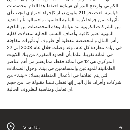
Turkey
الكويتي. واوضح البدر أن «بيتك» احتفظ هذا العام بمخصصات
قياسية بلغت نحو 211 مليون دينار كإجراء احترازي لتجنب أي
Egypt
تأثيرات من جراء الأزمة المالية العالمية، واحتمالية تأثر العديد
من الشركات الكويتية بتداعياتها، وهذه المخصصات من الناحية
UK
المهنية تعتبر كافية. وأضاف: النسب الحالية لمعدلات كفاية
رأس المال والمخصصة لتغطية أي ظروف أو تأثيرات مفاجئة
في زيادة مطردة كل عام، وقد وصلت خلال عام 2008 إلى 22
Kingdom of Bahrain
في المائة تقريبا، علما بأن الحدود المقررة من بنك الكويت
المركزي هي 12 في المائة فقط، مما يعتبر من أهم عناصر
الطمأنينة للمودعين والمساهمين في بيتك. وحول الضمانات
التي يتم اتخاذها في الأعمال المتعلقة بعملاء «بيتك» من
شركات وأفراد، قال البدر إنها تغطي نسبا مقبولة جدا من حجم
اي تعامل ومناسبة للظروف الحالية.
Visit Us