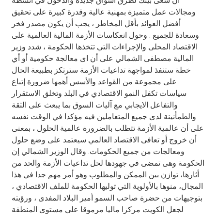
أن سعى بيتك لطرق أسواق جديدة والدخول في أنشطة
Turkey
ومجالات عمل متميزة بمهنية عالية وقدرة كبيرة على تحقيق
أفضل العوائد بأقل المخاطر ، يجب أن يكون مصدر فخر
Egypt
وسعادة للجميع . وحول انعكاسات الأزمة المالية العالمية على
الاقتصاد المحلى والإجراءات التي تتخذها الحكومة ، شدد وزير
UK
المالية مصطفى الشمالي على أن اى معالجة حكومية أو أي
خطة ستنفذ لمواجهة تداعيات الأزمة سترتكز بطبيعة الحال
على مجموعة من القواعد والأسس أهمها ضرورة إتباع
Kingdom of Bahrain
سياسات تكفل النمو الاقتصادي في البلد وتخلق الاستقرار
والتفاعل الايجابي مع آليات السوق بما يبعث على الثقة
والطمأنينة لدى جميع المتعاملين فيه مؤكدا في الوقت نفسه
على أن عالمية الأزمة تتطلب بالضرورة عالمية الحلول ، بمعنى
أن خروج أو تعافى الاقتصاد العالمي سيعتمد على وضع حلول
ومعالجات من جميع الحكومات. وقال الوزير الشمالي إن
الحكومة وهى تمضى في جهودها لحل تداعيات الأزمة والحد من
أثارها، توازن بين الممكن والمطلوب وهو أمر مهم جدا في هذا
المجال، منوها بالأولوية التي توليها الحكومة للملف الاقتصادي ،
بتوجيهات من حضرة صاحب السمو أمير البلاد المفدى ، ورؤيته
لجعل الكويت مركزا ماليا مرموقا على مستوى المنطقة