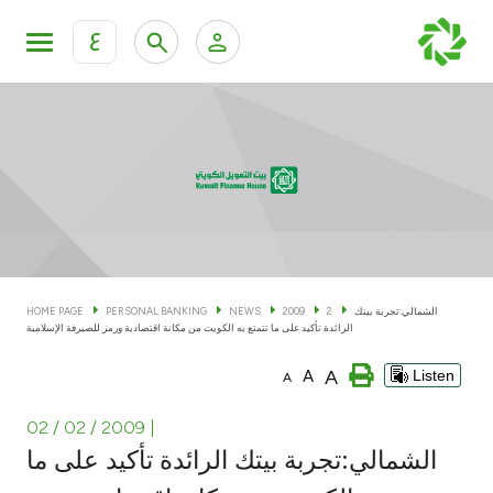
ع
Personal Banking
Private Banking & Wealth Man
KFH Online Personal Banking Services
KFH Online Corporate Banking Services
Accounts
KFH Online Trade Service
Cards
الشمالي:تجربة بيتك
2
2009
NEWS
PERSONAL BANKING
HOME PAGE
الرائدة تأكيد على ما تتمتع به الكويت من مكانة اقتصادية ورمز للصيرفة الإسلامية
Banking Tiers
A
A
Listen
A
Financing
02 / 02 / 2009
|
الشمالي:تجربة بيتك الرائدة تأكيد على ما
Investment