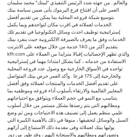
والعالم . من جهته شدد الرئيس التنفيذي "لبيتك" محمد سليمان
العمر على أن افتتاح فرع اليرموك يأتى ضمن سياسة بيتك
بتوسيع شبكة فروعه المحلية بما يمكن من تقديم أفضل
الخدمات لعملائه في اقرب مكان لتواجدهم وبما يكمل
إستراتيجية توظيف احدث وسائل التكنولوجيا في تقديم تلك
الخدمات وفق ما يعرف بالصيرفة الالكترونية حيث ينفرد بيتك
بتقديم أكثر من 140 خدمة من خلال موقعه على الانترنت
kfh.com والذي تظهر الإحصائيات إقبالا متزايدا من العملاء على
الاستفادة من خدماته ، كما يشكل امتدادا مهما في إستراتيجية
تواجده في الأسواق الخارجية مع وصول عدد فروعه المحلية
والخارجية إلى 175 فرعا . وأكد العمر حرص بيتك المتواصل
على تقديم أفضل الخدمات والمنتجات لعملائه وفق أفضل
المعايير العالمية والارتقاء بأسلوب أداء فروعه وموظفيه بما
يتناسب مع النمو في حجم العملاء ويتوافق مع احتياجاتهم
ومطالبهم التي يتم رصدها بشكل مستمر من خلال أسلوب
علمي منظم يعمل إلى تصنيف هذه الاحتياجات ومن ثم وضع
السبل والوسائل لتحقيقها ، منوها في ذلك بالأهمية الكبيرة التي
يوليها بيتك لعملائه وفى مقدمة ذلك الاستماع إلى أرائهم
وتصوراتهم ومطالبهم والاستجابة إليهم ، وقد طور من دور