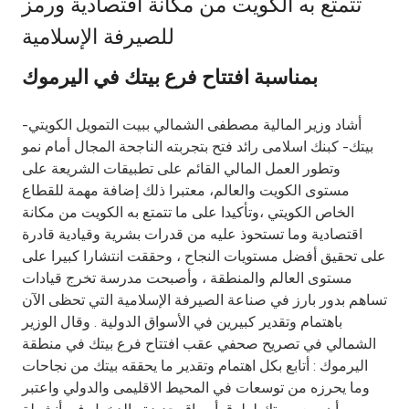
تتمتع به الكويت من مكانة اقتصادية ورمز
Ways to bank
للصيرفة الإسلامية
بمناسبة افتتاح فرع بيتك في اليرموك
Tools & Services
أشاد وزير المالية مصطفى الشمالي ببيت التمويل الكويتي-
After Sales Services
بيتك- كبنك اسلامى رائد فتح بتجربته الناجحة المجال أمام نمو
وتطور العمل المالي القائم على تطبيقات الشريعة على
مستوى الكويت والعالم، معتبرا ذلك إضافة مهمة للقطاع
الخاص الكويتي ،وتأكيدا على ما تتمتع به الكويت من مكانة
Contact us
اقتصادية وما تستحوذ عليه من قدرات بشرية وقيادية قادرة
على تحقيق أفضل مستويات النجاح ، وحققت انتشارا كبيرا على
Branch & ATM locator
مستوى العالم والمنطقة ، وأصبحت مدرسة تخرج قيادات
تساهم بدور بارز في صناعة الصيرفة الإسلامية التي تحظى الآن
Germany
باهتمام وتقدير كبيرين في الأسواق الدولية . وقال الوزير
الشمالي في تصريح صحفي عقب افتتاح فرع بيتك في منطقة
Malaysia
اليرموك : أتابع بكل اهتمام وتقدير ما يحققه بيتك من نجاحات
وما يحرزه من توسعات في المحيط الاقليمى والدولي واعتبر