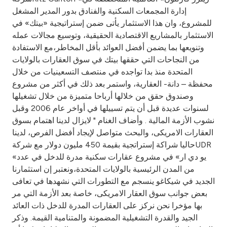
Turkey
إدارة المجمعات السكنية والفنادق بدور المدير المشغل
للمشروع، وان هذا الاستثمار يأتى ضمن إستراتيجية «بيتك» في
Egypt
الاستثمار بالمشاريع الاقتصادية الحقيقية، وتوسيع مجالات عمله
وتنويعها بما يضمن أفضل العوائد بأقل المخاطر،مع الاستفادة
UK
من النجاحات التي حققها بيتك في سوق العقارات بالولايات
المتحدة منذ بدا تواجده في منتصف التسعينيات من خلال
محفظة – دانة- العقارية، واستمر بعد ذلك في أكثر من مشروع
Kingdom of Bahrain
وصندوق حقق من خلالها أرباحا متميزة من خلال تشغيلها
لسنوات عديدة قبل أن يتم تسييلها في أواخر عام 2006 وقبل
نشوب الأزمة المالية . وأضاف الغنام " لايزال لدينا اهتمام بسوق
العقارات الامريكى، والبحث متواصل لإيجاد أفضل الفرص، لدينا
حاليا شراكة إستراتجية بقيمة 450 مليون دولار مع شركةUDR
«يو دي ار» في مشروع عقارات سكنية مدرة للدخل في عدد
من المدن الرئيسية بالولايات المتحدة،ونعتبر إن استثمارنا
الجديد في شيكاغو ينسجم مع التطورات التي نشهدها في تعافى
بعض جوانب سوق العقار الامريكى، خاصة بعد الأزمة التي مر
بها مؤخرا نحن نركز على العقارات المدرة للدخل ذات العائد
الجيد والقدرة التشغيلية المضمونة والمتنامية القيمة. وذكر