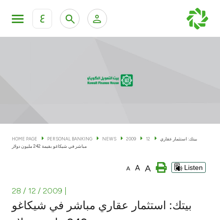
ع
Personal Banking
Private Banking & Wealth Man
KFH Online Personal Banking Services
KFH Online Corporate Banking Services
Accounts
KFH Online Trade Service
Cards
بيتك: استثمار عقاري
12
2009
NEWS
PERSONAL BANKING
HOME PAGE
مباشر في شيكاغو بقيمة 242 مليون دولار
Banking Tiers
A
A
Listen
A
Financing
28 / 12 / 2009
|
بيتك: استثمار عقاري مباشر في شيكاغو
Investment