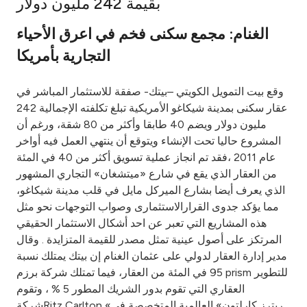
بقيمة 242 مليون دولار
Ways to bank
الغنام: مجمع سكنى فخم في اعرق الأحياء
التجارية بأمريكا
Tools & Services
وقع بيت التمويل الكويتي –بيتك- صفقة للاستثمار المباشر في
After Sales Services
عقار سكنى بمدينة شيكاغو الأمريكية تبلغ تكلفته الإجمالية 242
مليون دولار ويضم 40 طابقا وأكثر من 80 شقة، ورغم أن
المشروع حاليا تحت الإنشاء ويتوقع أن ينتهي العمل فيه أواخر
عام 2011 ،فقد تم انجاز عملية تسويق أكثر من 40 في المئة
Contact us
من العقار الذي يقع في شارع «ميتشغان» التجاري المشهور
الذي يعرف أيضا بشارع الميركل مايل في قلب مدينة شيكاغو،
Branch & ATM locator
مما يؤكد جدوى القرارالاستثمارى وصواب التوجهات نحو مثل
هذه المشاريع التي تعبر عن احد أشكال الاستثمار الحقيقي
Germany
المرتكز على أصول عينية تمثل مصدر للقيمة المتزايدة . وقال
مدير إدارة العقار لدولي على عثمان الغنام إن بيتك يمتلك نسبة
Malaysia
95 في المئة من العقار، فيما تمتلك شركة برزم prism للتطوير
العقاري التي تقوم بدور الشريك المطور 5 % ، وتقوم
شركةRitz Carlton «ريترز كارلتون» العالمية المتخصصة في