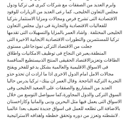
وابرم العديد من الصفقات مع شركات كبرى فى تركيا ودول
مجلس التعاون الخليجى، كما رعى العديد من الزيارات للوفود
الاقتصادية التى تشرح فرص ومجالات ومزايا الاستثمار بتركيا
للفعاليات الاقتصادية والتجارية فى دول مجلس التعاون
الخليجى المختلفة . واشاد العمر بالمزايا والتسهيلات التى تقدمها
تركيا للمستثمرين والتطورات الاقتصادية الايجابية الاخيرة التى
جعلت من الاقتصاد التركى نموذجاعلى مستوى
المنطقة،يعبرعن النجاح فى توظيف الامكانيات واطلاق
الطاقات وتعزيزالاقتصاد الحقيقى المنتج الذىيستطيع المنافسة
فى الاسواق الاقليمية والعالمية بشكل يدعو للفخر ويفتح
مجالات الامل امام الدول الاخرى اذا ما ارادت ان تحذو حذو
التجربة التركية الناجحة. وقال العمر ان بيتك- تركيا يدرس حاليا
العديد من المشاريع والصفقات على الصعيد الخليجى وفى
السوق التركى والدول المجاورة،كما سيواصل التوسع من خلال
الاسواق التى يعمل فيها مثل البحرين ودبى والمانيا وكازاخستان
بالاضافة الى تطلعه للعمل فى اسواق جديدة تضيف بعدا عالميا
لانشطته وتعزز من دوره وتحقق خططه واهدافه الاستراتيجية .