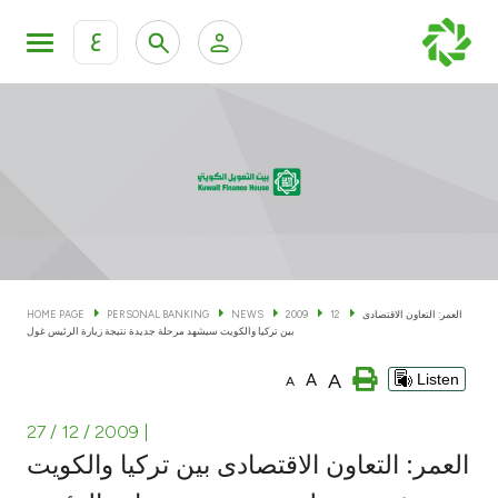
ع
Personal Banking
Private Banking & Wealth Man
KFH Online Personal Banking Services
KFH Online Corporate Banking Services
Accounts
KFH Online Trade Service
Cards
العمر: التعاون الاقتصادى
12
2009
NEWS
PERSONAL BANKING
HOME PAGE
بين تركيا والكويت سيشهد مرحلة جديدة نتيجة زيارة الرئيس غول
Banking Tiers
A
A
Listen
A
Financing
27 / 12 / 2009
|
العمر: التعاون الاقتصادى بين تركيا والكويت
Investment