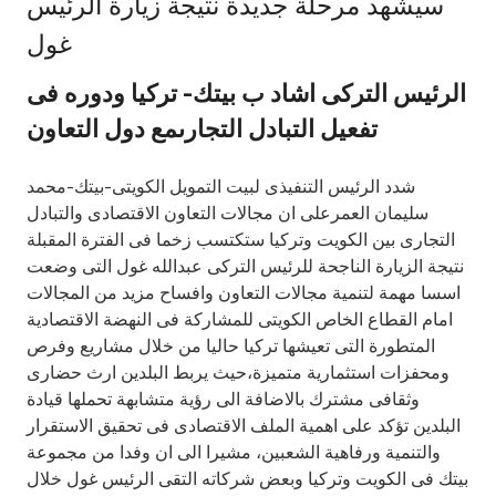
سيشهد مرحلة جديدة نتيجة زيارة الرئيس
Ways to bank
غول
الرئيس التركى اشاد ب بيتك- تركيا ودوره فى
Tools & Services
تفعيل التبادل التجارىمع دول التعاون
After Sales Services
شدد الرئيس التنفيذى لبيت التمويل الكويتى-بيتك-محمد
سليمان العمرعلى ان مجالات التعاون الاقتصادى والتبادل
التجارى بين الكويت وتركيا ستكتسب زخما فى الفترة المقبلة
Contact us
نتيجة الزيارة الناجحة للرئيس التركى عبدالله غول التى وضعت
اسسا مهمة لتنمية مجالات التعاون وافساح مزيد من المجالات
Branch & ATM locator
امام القطاع الخاص الكويتى للمشاركة فى النهضة الاقتصادية
المتطورة التى تعيشها تركيا حاليا من خلال مشاريع وفرص
Germany
ومحفزات استثمارية متميزة،حيث يربط البلدين ارث حضارى
وثقافى مشترك بالاضافة الى رؤية متشابهة تحملها قيادة
البلدين تؤكد على اهمية الملف الاقتصادى فى تحقيق الاستقرار
Malaysia
والتنمية ورفاهية الشعبين، مشيرا الى ان وفدا من مجموعة
بيتك فى الكويت وتركيا وبعض شركاته التقى الرئيس غول خلال