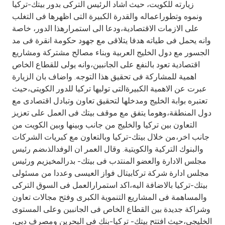
Turkey
زيارته للكويت، حيث اشاد الرئيس التركى بدور بيتك-تركيا
ونموه وتطوراعماله والقدرة الكبيرة التى اظهرها فى التغلب
على الازمات الاقتصادية،ودعا الى استمرارهذا الدور، خاصة
Egypt
وانه يحمل فى طياته هدفا يتلاقى مع جهود حكومة انقرة فى مد
الجسور مع دول الخليج العربية وبناء مصالح مشتركة ومشاريع
UK
اقتصادية تعود بالنفع على الجانبين،وانه يولى للقطاع الخاص
اهمية للمشاركة فى تحقيق هذا التوجه. واضاف بان الزيارة
Kingdom of Bahrain
عبرت عن الاهمية الكبيرةالتى توليها تركيا للدور الكويتى،حيث
تعتبره بوابة الخليج ومدخلها لتحقيق تعاون وتبادل اقتصادى مع
دول المنطقة،وهوما يتفق مع موقف بيتك فى العمل على تعزيز
التعاون بين تركيا والخليج من جانب وبينها وبين الكويت من
جانب اخر،من خلال بيتك-تركيا وبالتعاون مع كبريات الشركات
والبنوك التركية والكويتية. وقال العمر ان الوفدالذىضم رئيس
مجلس الادارة والعضو المنتدب فى بيتك- بدرالمخيزيم ورئيس
مجلس ادارة شركة تركابيتال فواز العيسى وعددا من مسئولى
بيتك-تركيا بالاضافة اليه،اكد استمرارالعمل فى السوق التركى
والمساهمة فى المشاريع التنموية الكبرى وفتح مجالات تعاون
وشراكة جديدة بين القطاع الخاص فى الجانبين وعلى المستوى
الخليجى،حيث افتتح بيتك- تركيا-بنك فى البحرين ومصرف دبى،