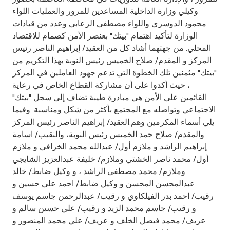
Turkey
وكيلي وزارة الداخلية المساعدين للمرور والعمليات اللواء
محمود الدوسري واللواء مصطفى الزعابي وعدد من قيادات
Egypt
الوزارة لتأكيد اهتمام "بيتك" بعنصر الأمن كصمام للاقتصاد
المحلي. من جهتهما أشاد كل من العقيد/ إبراهيم الناصر رئيس
UK
المركز و المقدم/ صلاح الخميس رئيس النوبة بهذا التكريم من
"بيتك" مثمنين تلك الخطوة التي تدعم جهود العاملين في المركز
، حيث أكدوا على أن مشاركة القطاع الخاص في رعاية
Kingdom of Bahrain
القائمين على الأمن هي مبادرة طيبة تضاف إلى سجل "بيتك"
الاجتماعي وتواصله مع المجتمع بأكثر من شكل ومناسبة. وفيما
يلي أسماء المكرمين وهم:العقيد/ إبراهيم الناصر رئيس المركز
والمقدم/ صلاح حمد الخميس رئيس النوبة، والنقيب/ اسامة
إبراهيم الراشد و ملازم أول/ عبدالله محمد الخرافي و ملازم
أول/ محمد ناصر الخشتي وملازم/ خليفة عبدالعزيز الشايجي
وملازم/ محمد مصطفى الراشد ، و وكيل ضابط/ خالد
عبدالمحسن المحسن و وكيل ضابط/ احمد علي حسين و
رقيب/ احمد بدر الفيلكاوي و رقيب/ عبدالرحمن جاسم يوسف
و رقيب/ جاسم محمد الزيد و رقيب/ علي حسين سالم و
عريف/ محمد فيصل الخلف و عريف/ علي محمد المنصور و