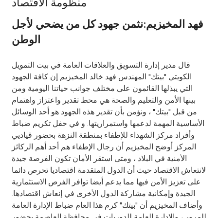
منظومة الاقتصاد
Ways to bank
فهد المخيزيم:نثمن جهود كل من يضحي لأجل
الوطن
Tools & Services
قال مدير إدارة التسويق والعلاقات العامة في بيت التمويل
After Sales Services
الكويتي "بيتك" المهندس فهد خالد المخيزيم إن كافة الجهود
التي يبذلها القائمون على مختلف جوانب حياتنا اليومية ومن
بينها الأمن والتعليم والصحة هي محط تقدير واعتزاز واهتمام
من قبل "بيتك" ، ونؤمن بأن تقدير هذه الجهود هو أحد الوسائل
Contact us
الأساسية المهمة لدعمها واستمراريتها. و في حفل تكريم ضباط
وأفراد مركز الشهداء للإطفاء بمنطقة النزهة بحضور قياديي
Branch & ATM locator
المركز أوضح المخيزيم أن رجال الإطفاء هم أحد أهم الركائز
الأمنية في البلاد ، ومتى استقر الأمان تكون الفرصة جيدة
Germany
لانتعاش الاقتصاد حيث أن الدول المتقدمة اقتصاديا تحرص دائما
على تعزيز الأمن فيها مما يدعم أيضا توافر الفرص الاستثمارية
Malaysia
الجيدة وإمكانية مشاركة الدول الأخرى في إنعاش اقتصادها.
وأضاف المخيزيم أن "بيتك" كرم هذا العام ضباط الإدارة العامة
للمرور ، والإدارة العامة للدوريات في محافظة العاصمة بحضور