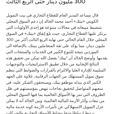
300 مليون دينار حتى الربع الثالث
Ways to bank
قال مساعد المدير العام للقطاع التجاري في بيت التمويل
الكويتي «بيتك» أحمد محمد الخالد إن دعم السوق المحلي
Tools & Services
بتنشيط مبيعاته في مجالات متنوعة هو إحدى الأولويات التي
يرتكز عليها القطاع التجاري، حيث بلغ إنفاق «بيتك» في السوق
After Sales Services
المحلي خلال العام الحالي حتى نهاية الربع الثالث أكثر من 300
مليون دينار، مما يؤكد على ثقة المتعاملين ببيتك، بالإضافة الى
الموردين نتيجة للتنوع الكبير في الخدمات والمنتجات التي
يقدمها. وأوضح الخالد أن "بيتك" بفضل الله تمكن من تحقيق هذه
Contact us
النتائج الإيجابية من خلال تطبيق الاستراتيجيات والتوجيهات
السليمة للإدارة العليا والالتزام بالقرارات والضوابط التي تنظم
Branch & ATM locator
سوق تمويل المستهلك من الجهات الرقابية، علاوة على الجهد
الكبير الذي يبذله موظفو بيتك، ويستحقون الشكر عليه، في
Germany
سعيهم المتواصل لتحقيق نجاحات تنهض بمؤسستهم في ظل
الظروف التي تمر بها الأسواق العالمية بما فيها السوق المحلي
Malaysia
من تبعات وآثار الأزمة المالية العالمية. وبين الخالد أنه لا يمكن
عزل التمويل الاستهلاكي عن تأثيرات الأزمة كونه خدمة مالية
ترتبط ارتباطا وثيقا بنشاط الأسواق التجارية والشركات