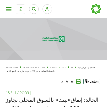
ع
Personal Banking
Private Banking & Wealth Man
KFH Online Personal Banking Services
KFH Online Corporate Banking Services
Accounts
KFH Online Trade Service
Cards
الخالد: إنفاق«بيتك»
11
2009
NEWS
PERSONAL BANKING
HOME PAGE
بالسوق المحلي تجاوز 300 مليون دينار حتى الربع الثالث
Banking Tiers
A
A
Listen
A
Financing
16 / 11 / 2009
|
الخالد: إنفاق«بيتك» بالسوق المحلي تجاوز
Investment