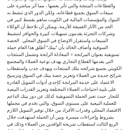
Turkey
والقطاعات المنتجة والتي تأثر بعضها ، مما أثر مباشرة على
مبيعات السوق بجميع قطاعاته، ولكن الدور الذي تنشط به
Egypt
البنوك والمؤسسات المالية في الكويت ساهم بقسط كبير في
الحد من الآثار العميقة للأزمة، ويمكن أن نلاحظ أن الوكلاء
UK
وشركات التجزئة يقدمون تسهيلات كبيرة والحوافز لتنشيط
المبيعات واستقرار الاوضاع في السوق المحلي . الحصة
السوقية وأضاف الخالد بأن "بيتك" أطلق هذا العام حملة
Kingdom of Bahrain
تسويقية بعنوان المرابحة = المعادلة الرابحة وتشمل المنتجات
التي يقدمها القطاع التجاري بهدف توعية العملاء والمجتمع
الكويتي بجميع شرائحه بتلك المنتجات وبهدف جذب واستقطاب
شرائح جديدة من العملاء وتعزيز حصة بيتك في السوق وترسيخ
الاعتماد على خدمة المرابحة كإحدى أدوات التمويل القادرة
على تلبية احتياجات العملاء المختلفة وتعزيز القدرات البيعية
للتجار. حيث تعبر الحملة التسويقية كذلك عن دور بيتك الداعم
للعملية البيعية على مستوى السوق، والتي تخدم في مجملها
الاقتصاد المحلي وقدرات الأفراد من خلال توفير التمويل اللازم
بشروط وإجراءات ميسرة. وبين أن الحملة استهدفت خلال
الربع الثالث استقطاب شريحة الوافدين من العملاء وذلك في