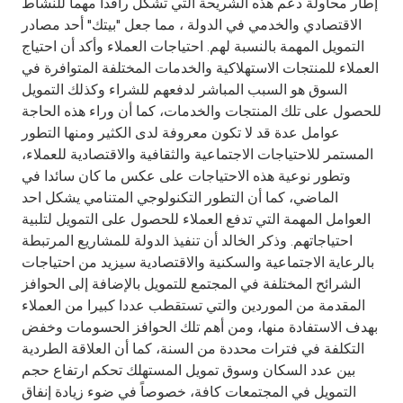
إطار محاولة دعم هذه الشريحة التي تشكل رافدا مهما للنشاط
الاقتصادي والخدمي في الدولة ، مما جعل "بيتك" أحد مصادر
التمويل المهمة بالنسبة لهم. احتياجات العملاء وأكد أن احتياج
العملاء للمنتجات الاستهلاكية والخدمات المختلفة المتوافرة في
السوق هو السبب المباشر لدفعهم للشراء وكذلك التمويل
للحصول على تلك المنتجات والخدمات، كما أن وراء هذه الحاجة
عوامل عدة قد لا تكون معروفة لدى الكثير ومنها التطور
المستمر للاحتياجات الاجتماعية والثقافية والاقتصادية للعملاء،
وتطور نوعية هذه الاحتياجات على عكس ما كان سائدا في
الماضي، كما أن التطور التكنولوجي المتنامي يشكل احد
العوامل المهمة التي تدفع العملاء للحصول على التمويل لتلبية
احتياجاتهم. وذكر الخالد أن تنفيذ الدولة للمشاريع المرتبطة
بالرعاية الاجتماعية والسكنية والاقتصادية سيزيد من احتياجات
الشرائح المختلفة في المجتمع للتمويل بالإضافة إلى الحوافز
المقدمة من الموردين والتي تستقطب عددا كبيرا من العملاء
بهدف الاستفادة منها، ومن أهم تلك الحوافز الحسومات وخفض
التكلفة في فترات محددة من السنة، كما أن العلاقة الطردية
بين عدد السكان وسوق تمويل المستهلك تحكم ارتفاع حجم
التمويل في المجتمعات كافة، خصوصاً في ضوء زيادة إنفاق