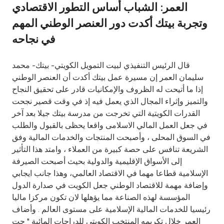
العمر: الشباب أساس التطور الاقتصادي
Ways to bank
وتجربة بيتك أكدت دور العنصر الوطني المهم
في نجاحه
Tools & Services
قال الرئيس التنفيذي لبيت التمويل الكويتي- بيتك- محمد
After Sales Services
سليمان العمر إن مسيرة عمل بيتك أكدت أن العنصر الوطني
إذا ما أتيحت له الظروف والإمكانيات قادر على تحقيق النجاح
والتميز وإثراء المجال الذي يعمل فيه إذ في وقت قصير نجحت
القدرات الكويتية التي تخرجت من مدرسة بيتك جيلا بعد آخر
Contact us
في جعل العمل المالي الاسلامى واقعا يحظى بالقبول والطلب
في السوق المحلى ، وأصبحت المنتجات والخدمات المالية وفق
Branch & ATM locator
الشريعة تنافس على حصة كبيرة من العملاء ، وامتد هذا التأثير
إلى الأسواق الإقليمية والدولية بحيث أصبحت الصيرفة
Germany
الإسلامية قطاعا مهما في الاقتصاد العالمي، وهذا جانب ايجابي
وإضافة مهمة للاقتصاد الوطني جعل الكويت في صدارة الدول
Malaysia
المؤسسة لهذه الصناعة مما يؤهلها لان تكون مركزا ماليا
رئيسيا للخدمات المالية الإسلامية على مستوى العالم . وأضاف
العمر خلال تكريمه المنتخب الكويتي للدراجات المائية " جت