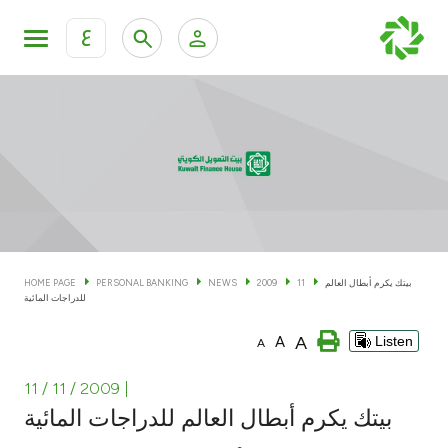
ع
Personal Banking
Private Banking & Wealth Man
KFH Online Personal Banking Services
KFH Online Corporate Banking Services
Accounts
KFH Online Trade Service
Cards
بيتك يكرم أبطال العالم
11
2009
NEWS
PERSONAL BANKING
HOME PAGE
للدراجات المائية
Banking Tiers
A
A
Listen
A
Financing
11 / 11 / 2009
|
بيتك يكرم أبطال العالم للدراجات المائية
Investment