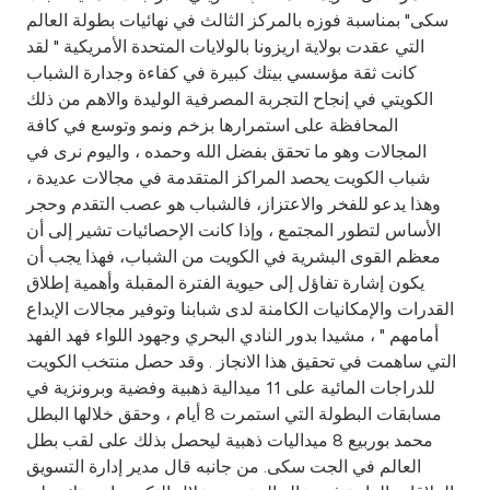
Turkey
سكى" بمناسبة فوزه بالمركز الثالث في نهائيات بطولة العالم
التي عقدت بولاية اريزونا بالولايات المتحدة الأمريكية " لقد
Egypt
كانت ثقة مؤسسي بيتك كبيرة في كفاءة وجدارة الشباب
الكويتي في إنجاح التجربة المصرفية الوليدة والاهم من ذلك
المحافظة على استمرارها بزخم ونمو وتوسع في كافة
UK
المجالات وهو ما تحقق بفضل الله وحمده ، واليوم نرى في
شباب الكويت يحصد المراكز المتقدمة في مجالات عديدة ،
Kingdom of Bahrain
وهذا يدعو للفخر والاعتزاز، فالشباب هو عصب التقدم وحجر
الأساس لتطور المجتمع ، وإذا كانت الإحصائيات تشير إلى أن
معظم القوى البشرية في الكويت من الشباب، فهذا يجب أن
يكون إشارة تفاؤل إلى حيوية الفترة المقبلة وأهمية إطلاق
القدرات والإمكانيات الكامنة لدى شبابنا وتوفير مجالات الإبداع
أمامهم " ، مشيدا بدور النادي البحري وجهود اللواء فهد الفهد
التي ساهمت في تحقيق هذا الانجاز . وقد حصل منتخب الكويت
للدراجات المائية على 11 ميدالية ذهبية وفضية وبرونزية في
مسابقات البطولة التي استمرت 8 أيام ، وحقق خلالها البطل
محمد بوربيع 8 ميداليات ذهبية ليحصل بذلك على لقب بطل
العالم في الجت سكى. من جانبه قال مدير إدارة التسويق