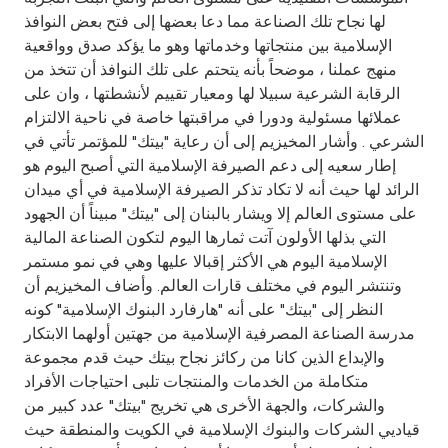
Turkey
لها نجاح تلك الصناعة مما دعا بعضها إلى فتح بعض النوافذ
الإسلامية بين منتجاتها وخدماتها وهو ما يؤكد صدق وواقعية
Egypt
منهج عملنا ، موضحاً بأنه يتحتم على تلك النوافذ أن تتخذ من
الرقابة الشرعية سبيلا لها ومعيار تقييم لأنشطتها ، وان على
UK
عملائها مسئولية ودورا في مراقبتها خاصة في ناحية الالتزام
الشرعي . وأشار المخيزيم إلى أن رعاية "بيتك" للمؤتمر تأتي في
إطار سعيه إلى دعم الصيرفة الإسلامية التي أصبح اليوم هو
Kingdom of Bahrain
الرائد لها حيث أنه لا تكاد تذكر الصيرفة الإسلامية في أي ميدان
على مستوى العالم إلا ويشار بالبنان إلى "بيتك" مبيناً أن الجهود
التي بذلها الأولون آتت ثمارها اليوم لتكون الصناعة المالية
الإسلامية اليوم هي الأكثر إقبالا عليها وهي في نمو مستمر
وتنتشر اليوم في مختلف قارات العالم. وأضاف المخيزيم أن
النظر إلى "بيتك" على أنه "هارفارد البنوك الإسلامية" كونه
مدرسة الصناعة المصرفية الإسلامية من جهتين أولهما الابتكار
والإبداع الذين كانا من ركائز نجاح بيتك حيث قدم مجموعة
متكاملة من الخدمات والمنتجات تلبى احتياجات الأفراد
والشركات، والجهة الأخرى هي تخريج "بيتك" عدد كبير من
قياديي الشركات والبنوك الإسلامية في الكويت والمنطقة حيث