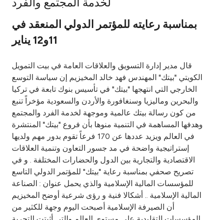
لخدمة المجتمع والفرد
Ways to bank
بمناسبة رعايته للمؤتمر الدولي المنعقد في
11و12 يناير
Tools & Services
قال مدير إدارة التسويق والعلاقات العامة في بيت التمويل
After Sales Services
الكويتي "بيتك" المهندس فهد خالد المخيزيم إن سياسة التوسع
الخارجي التي انتهجها "بيتك" في تأسيس بنوك تابعة في تركيا
والبحرين وماليزيا وسنغافورة والأردن والسعودية مؤخراً تنبع
من كون رسالة بيتك عالمية وموجهة لخدمة الفرد والمجتمع
Contact us
وهدفها المساهمة في التنمية منوها بأن فروع "بيتك" المنتشرة
في العالم ويزيد عددها عن 170 فرعاً تقوم بدور مهم ولديها
Branch & ATM locator
إستراتيجية واضحة في مد جسور التعاون وتنمية العلاقات
الاقتصادية والتجارية بين الدول والحضارات المختلفة . و في
Germany
تصريح صحفي بمناسبة رعاية "بيتك" للمؤتمر الدولي التاسع
للمؤسسات المالية الإسلامية والذي يحمل عنوان : الصناعة
Malaysia
المالية الإسلامية .. أشكالا فنية و رؤى شرعية أوضح المخيزيم
أن الصيرفة الإسلامية أصبحت اليوم وجهة للكثير من
المؤسسات التقليدية على مستوى العالم والتي أثبتت التجربة