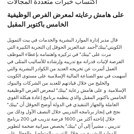
اكتساب خبرات متعددة المجالات
Ways to bank
على هامش رعايته لمعرض الفرص الوظيفية
الخامس باكتوبر المقبل
Tools & Services
قال مدير إدارة الموارد البشرية والخدمات في بيت التمويل
After Sales Services
الكويتي"بيتك"أحمد عبدالعزيز الحوقل إن التجربة الكبيرة التي
مرت على "بيتك" في تركيزه واهتمامه بإعطاء الموظف
الفرصة لإثبات قدراته مع تدريبه وإرشاده للأساليب المثلى في
العمل أثمرت عن تخريجه العديد من الكوادر البشرية والتي
Contact us
أسهمت في نمو الصناعة المالية الإسلامية على مستوى الكويت
والخليج من خلال قيادتهم للعديد من الشركات والبنوك
Branch & ATM locator
الإسلامية. و على هامش رعاية "بيتك" لمعرض الفرص الوظيفية
الخامس باكتوبر المقبل والذي ينظمه برنامج إعادة هيكلة القوى
Germany
العاملة والجهاز التنفيذي في الدولة أوضح الحوقل أن "بيتك"
نجح في إنجاز برنامجه التدريبي خلال النصف الأول وذلك من
Malaysia
خلال إتاحته أكثر من 1600 فرصة تدريب في 200 برنامج
تدريبي ، مشيراً إلى أن "بيتك" يخصص ميزانية ضخمة لتطوير
الموارد البشرية من خلال التدريب المتواصل والفعال على