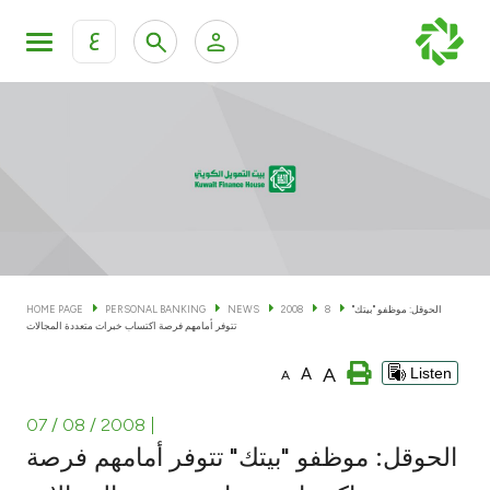
ع
Personal Banking
Private Banking & Wealth Man
KFH Online Personal Banking Services
KFH Online Corporate Banking Services
Accounts
KFH Online Trade Service
Cards
الحوقل: موظفو "بيتك"
8
2008
NEWS
PERSONAL BANKING
HOME PAGE
تتوفر أمامهم فرصة اكتساب خبرات متعددة المجالات
Banking Tiers
A
A
Listen
A
Financing
07 / 08 / 2008
|
الحوقل: موظفو "بيتك" تتوفر أمامهم فرصة
Investment