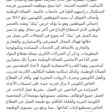
Turkey
الأساليب العلمية الحديثة ، كما يمنح موظفيه المتميزين فرصة
لاستكمال دراستهم العليا في جامعات عالمية . العمالة الوطنية
Egypt
وأضاف الحوقل أن نسبة الموظفين الكويتيين تبلغ 57% من
إجمالي الموظفين وهو ما يؤكد حرص "بيتك" وثقته بالعنصر
UK
الوطني الذي استطاع الإبداع في أكثر من مجال وهو ما يميز
بيئة العمل في "بيتك" أنه يتنوع في المجالات التي يعمل من
خلالها فهناك المجال المصرفي والاستثماري والعقاري
Kingdom of Bahrain
والتجاري بالإضافة إلى الخدمات المساندة وتكنولوجيا
المعلومات. وذكر أن الشركات الكبرى ممثلة بقطاع البنوك
تعتبر الداعم الأساسي للعمالة الوطنية معزياً ذلك بمعيارين
أساسيين وهما القدرة الاستيعابية للبنوك لأعداد المتقدمين من
العمالة الوطنية، وكذلك إمكانية تغطية التكاليف اللازمة لتدريب
وتأهيل الكويتيين وصرف الرواتب المجزية لهم. وأفاد أن القطاع
الخاص الكويتي لا تزال قدرته جيدة على استيعاب الأعداد
المتزايدة من الباحثين عن العمل ، بشرط تقبل الباحث عن
العمل جميع الوظائف بمختلف مستوياتها،موضحا أن الشخصية
الكويتية المرنة والقابلة للتأقلم مع طبيعة العمل في القطاع
الخاص تستطيع إثبات كفاءتها ، مما يرفع من مستوى الوظيفة