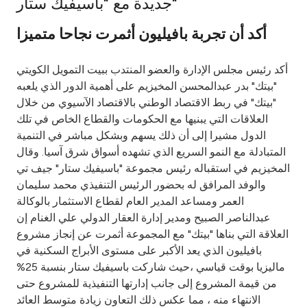
جديدة مع "باسيفيك ستار"
Ways to bank
أكد أن تجربة بافيليون أثمرت نجاحا متميزا
Tools & Services
أكد رئيس مجلس الإدارة والعضو المنتدب ببيت التمويل الكويتي
"بيتك" بدر عبدالمحسن المخيزيم على أهمية الدور الذي يلعبه
After Sales Services
"بيتك" في ربط الاقتصاد الوطني بالاقتصاد الآسيوي من خلال
العلاقات التي يبنيها مع الحكومات والقطاع الخاص في تلك
الدول مشيرا إلى أن ذلك يسهم وبشكل مباشر في التنمية
المتبادلة مع النمو السريع الذي تشهده أسواق شرق آسيا. وقال
Contact us
المخيزيم في استقباله رئيس مجموعة "باسيفيك ستار" جيف تي
والوفد المرافق له بحضور الرئيس التنفيذي محمد سليمان
Branch & ATM locator
العمر ومساعد المدير العام لقطاع الاستثمار بالوكالة
عبدالناصر الصبيح ومدير إدارة العقار الدولي علي الغنام إن
Germany
العلاقة التي بناها "بيتك" مع المجموعة أثمرت عن إنجاز مشروع
بافيليون الذي يعد الأكبر على مستوى الأبراج السكنية في
ماليزيا بوقت قياسي ،حيث شاركت باسيفيك ستار بنسبة 25%
Malaysia
من قيمة المشروع إلى جانب إدارتها التنفيذية للمشروع حتى
الانتهاء منه ، مما عكس ذلك التعاون زيادة متوسط العائد