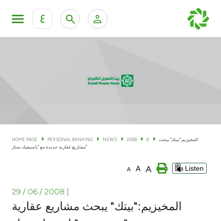
ع
Personal Banking
Private Banking & Wealth Man
KFH Online Personal Banking Services
KFH Online Corporate Banking Services
Accounts
KFH Online Trade Service
Cards
المخيزيم:"بيتك" يبحث
6
2008
NEWS
PERSONAL BANKING
HOME PAGE
مشاريع عقارية جديدة مع "باسيفيك ستار"
Banking Tiers
A
A
Listen
A
Financing
29 / 06 / 2008
|
المخيزيم:"بيتك" يبحث مشاريع عقارية
Investment