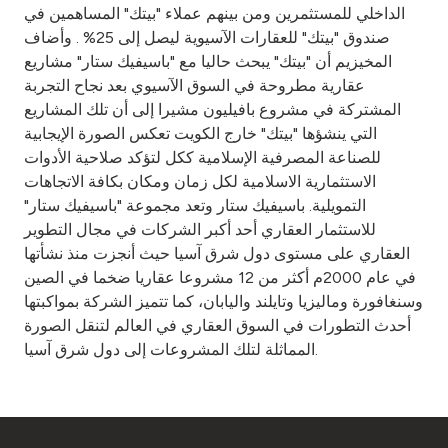
Turkey
الداخلي للمستثمرين ومن بينهم عملاء "بيتك" المساهمين في
صندوق "بيتك" للعقارات الآسيوية ليصل إلى 25% . وأضاف
Egypt
المخيزيم أن "بيتك" يبحث حاليا مع "باسيفيك ستار" مشاريع
عقارية مطروحة في السوق الآسيوي بعد نجاح التجربة
المشتركة في مشروع بافيليون مشيرا إلى أن تلك المشاريع
UK
التي ينشؤها "بيتك" خارج الكويت تعكس الصورة الإيجابية
للصناعة المصرفية الإسلامية ككل لتؤكد صلاحية الأدوات
Kingdom of Bahrain
الاستثمارية الاسلامية لكل زمان ومكان بكافة الاتجاهات
التمويلية. باسيفيك ستار وتعد مجموعة "باسيفيك ستار"
للاستثمار العقاري أحد أكبر الشركات في مجال التطوير
العقاري على مستوى دول شرق آسيا حيث أنجزت منذ نشأتها
في عام 2000م أكثر من 12 مشروعا عقاريا ضخما في الصين
وسنغافورة وماليزيا وتايلند واليابان، كما تتميز الشركة بمواكبتها
أحدث التطورات في السوق العقاري في العالم لتنقل الصورة
المماثلة لتلك المشروعات إلى دول شرق آسيا.