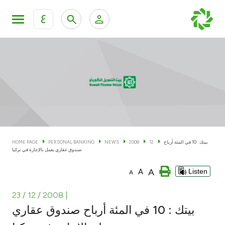
ع
Personal Banking
Private Banking & Wealth Man
KFH Online Personal Banking Services
KFH Online Corporate Banking Services
Accounts
KFH Online Trade Service
Cards
بيتك : 10 في المئة أرباح
12
2008
NEWS
PERSONAL BANKING
HOME PAGE
صندوق عقاري يعمل بالإجارة في تركيا
Banking Tiers
A
A
Listen
A
Financing
23 / 12 / 2008
|
بيتك : 10 في المئة أرباح صندوق عقاري
Investment