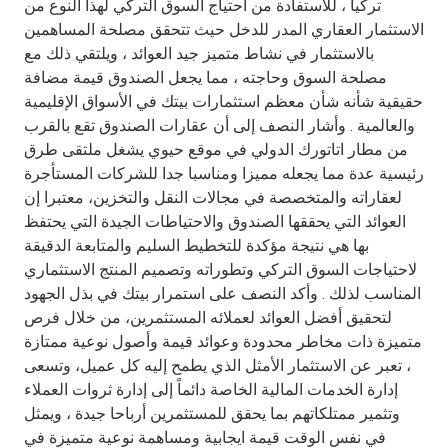
Turkey
تركيا ، للاستفادة من احتياج السوق التركي لهذا النوع من
الاستثمار العقاري المدر للدخل حيث تتحقق مصلحة المساهمين
بالاستثمار في نشاط متميز جيد العوائد ، ويلتقي ذلك مع
Egypt
مصلحة السوق وحاجته ، مما يجعل الصندوق قيمة مضافة
حقيقية شأنه شأن معظم استثمارات بيتك في الأسواق الإقليمية
UK
والعالمية . وأشار النصف إلى أن عقارات الصندوق تقع بالقرب
من مطار اتاتورك الدولي في موقع حيوي يشغل ملتقى طرق
Kingdom of Bahrain
رئيسية عدة مما يجعله مميزا ومناسبا جدا للشركات المستأجرة
لعقاراته والمتخصصة في مجالات النقل والتخزين، معتبرا إن
العوائد التي يحققها الصندوق والاحتياطات الجيدة التي يحتفظ
بها هي نتيجة مؤكدة للتخطيط السليم والمتابعة الدقيقة
لاحتياجات السوق التركي وتطوراته وتصميم المنتج الاستثماري
المناسب لذلك . وأكد النصف على استمرار بيتك في بذل الجهود
لتحقيق أفضل العوائد لعملائه المستثمرين، من خلال فرص
متميزة ذات مخاطر محدودة وعوائد قيمة وأصول نوعية ممتازة
، تعبر عن الاستثمار الأمثل الذي يطمح إليه كل عميل، وتسعى
إدارة الخدمات المالية الخاصة دائماً إلى إدارة ثروات العملاء
وتثمير ممتلكاتهم بما يحقق للمستثمرين أرباحا جيدة ، ويمثل
في نفس الوقت قيمة ايجابية ومساهمة نوعية متميزة في