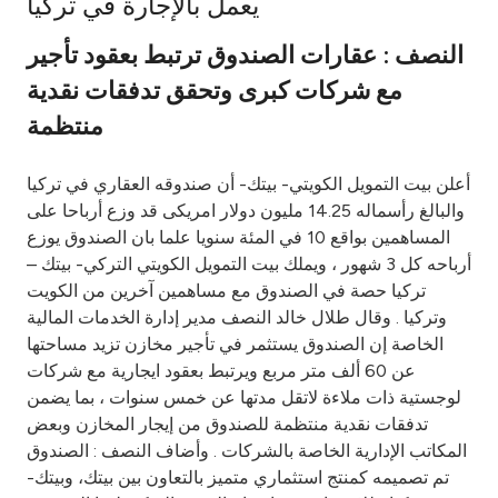
يعمل بالإجارة في تركيا
Ways to bank
النصف : عقارات الصندوق ترتبط بعقود تأجير
مع شركات كبرى وتحقق تدفقات نقدية
Tools & Services
منتظمة
After Sales Services
أعلن بيت التمويل الكويتي- بيتك- أن صندوقه العقاري في تركيا
والبالغ رأسماله 14.25 مليون دولار امريكى قد وزع أرباحا على
المساهمين بواقع 10 في المئة سنويا علما بان الصندوق يوزع
Contact us
أرباحه كل 3 شهور ، ويملك بيت التمويل الكويتي التركي- بيتك –
تركيا حصة في الصندوق مع مساهمين آخرين من الكويت
Branch & ATM locator
وتركيا . وقال طلال خالد النصف مدير إدارة الخدمات المالية
الخاصة إن الصندوق يستثمر في تأجير مخازن تزيد مساحتها
عن 60 ألف متر مربع ويرتبط بعقود ايجارية مع شركات
Germany
لوجستية ذات ملاءة لاتقل مدتها عن خمس سنوات ، بما يضمن
تدفقات نقدية منتظمة للصندوق من إيجار المخازن وبعض
Malaysia
المكاتب الإدارية الخاصة بالشركات . وأضاف النصف : الصندوق
تم تصميمه كمنتج استثماري متميز بالتعاون بين بيتك، وبيتك-