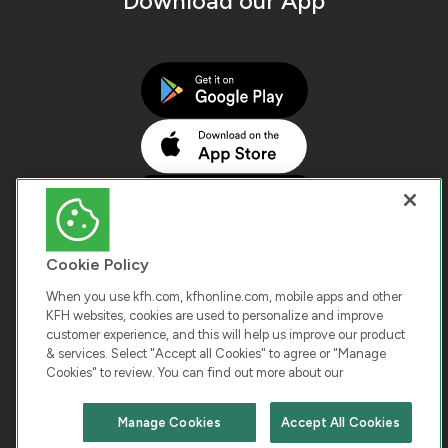
Download our App
Cookie Policy
When you use kfh.com, kfhonline.com, mobile apps and other
KFH websites, cookies are used to personalize and improve
customer experience, and this will help us improve our product
COPYRIGHT © 2026 KUWAIT FINANCE HOUSE. ALL
& services. Select "Accept all Cookies" to agree or "Manage
Cookies" to review. You can find out more about our
RIGHTS RESERVED
Manage Cookies
Accept All Cookies
Terms & Condition
Cookies
Privacy Policy
Chat with us