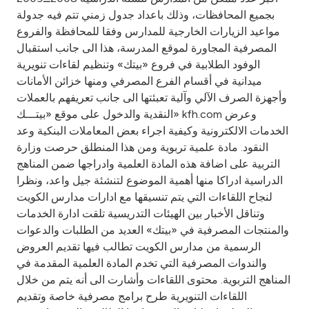
Turkey
بجميع المحافظات، وذلك باعداد جدول زمني تتم فيه جدولة
مواعيد الزيارات الخارجية للمدارس وفقا للمحافظة والفروع
Egypt
المصرفية المجاورة لموقع المدرسة، هذا الى جانب استقبال
الوفود الطلابية في فروع «بيتك» وتنظيم لقاءات تنويرية
UK
ميدانية في أقسام الفرع المصرفي ومنها خزائن الأمانات
وأجهزة الصرف الآلي وآلية تعبئتها الى جانب تعريفهم بالعملات
النقدية والدخول على موقع «بيتـــك» kfh.com وعرض
Kingdom of Bahrain
الخدمات الالكترونية وكيفية اجراء بعض المعاملات البنكية وعد
النقود. مادة علمية تربوية ومن هذا المنطلق حرصت وزارة
التربية على اضافة هذه المادة العلمية وادراجها ضمن المناهج
الدراسية ادراكا منها أهمية الموضوع لتنشئة جيل واعد، ونظرا
لنجاح اللقاءات التي يتم تنسيقها مع ادارات مدارس الكويت
وتناقل الأخبار بين الهيئات التدريسية تلقت ادارة الخدمات
والمنتجات المصرفية في «بيتك» العديد من الطلبات والدعوات
الرسمية من مدارس الكويت تطالب فيها تقديم العروض
والندوات المصرفية التي تخدم المادة العلمية المقدمة في
المناهج التربوية. محتوى اللقاءات وأشارت الى أنه يتم من خلال
اللقاءات التنويرية طرح برامج مصرفية خاصة وتقديم