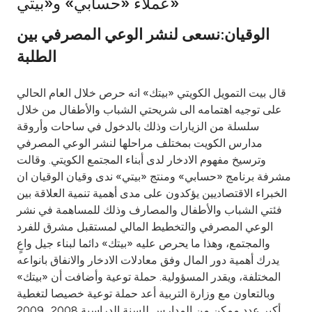
عملاء «حسابي» و«بيتي»
Ways to bank
الوقيان:نسعى لنشر الوعي المصرفي بين
الطلبة
Tools & Services
قال بيت التمويل الكويتي «بيتك» انه حرص خلال العام الحالي
After Sales Services
على توجيه اهتمامه الى شريحتي الشباب والأطفال من خلال
سلسلة من الزيارات وذلك بالدخول في ساحات وأروقة
مدارس الكويت بمختلف مراحلها لنشر الوعي المصرفي
وترسيخ مفهوم الادخار لدى أبناء المجتمع الكويتي. وقالت
Contact us
مشرفة برنامج «حسابي» ومنتج «بيتي» ندى وقيان الوقيان ان
الخبراء الاقتصاديين يؤكدون على مدى أهمية تنمية العلاقة بين
Branch & ATM locator
فئتي الشباب والأطفال والمصارف وذلك للمساهمة في نشر
الوعي المصرفي والتخطيط المالي لمستقبل مشرق للفرد
Germany
والمجتمع، وهذا ما يحرص عليه «بيتك» دائما لبناء جيل واعٍ
يدرك أهمية دور المال وفق معادلات الادخار والانفاق بانواعه
Malaysia
المختلفة، ويقدر المسؤولية. حملة توعية وأضافت أن «بيتك»
وبالتعاون مع وزارة التربية أعد حملة توعية خصيصا لتغطية
أكبر عدد ممكن من المدارس للسنة الدراسية 2008ــ2009