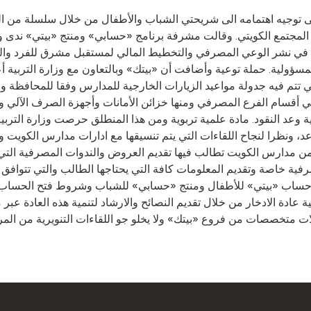
على توجيه اهتمامه الى شريحتي الشباب والأطفال من خلال سلسلة من
المجتمع الكويتي. وقالت مشرفة برنامج «حسابي» ومنتج «بيتي» ندى وقي
في نشر الوعي المصرفي والتخطيط المالي لمستقبل مشرق للفرد والمجتم
ر المسؤولية. حملة توعية وأضافت أن «بيتك» وبالتعاون مع وزارة الترب
عداد جدول زمني تتم فيه جدولة مواعيد الزيارات الخارجية للمدارس وفقا للم
في أقسام الفرع المصرفي ومنها خزائن الأمانات وأجهزة الصرف الآلي وآ
عد، ونظرا لنجاح اللقاءات التي يتم تنسيقها مع ادارات مدارس الكويت وت
 مدارس الكويت تطالب فيها تقديم العروض والندوات المصرفية التي تخد
رفية خاصة وتقديم المعلومات كافة التي يحتاجها الطالب والتي تتواف
ى حساب «بيتي» للأطفال ومنتج «حسابي» للشباب وشروط فتح الحساب وا
ية عادة الادخار من خلال تقديم النصائح والارشاد لتنمية هذه العادة عبر 
تخصصات من فروع «بيتك» ولا يخلو جو اللقاءات التنويرية من المرح و