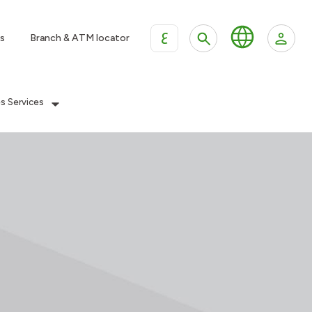
ع
s
Branch & ATM locator
es Services