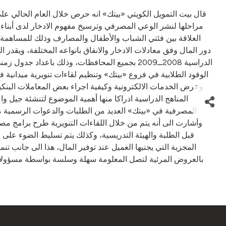
قال بيت التمويل الكويتي «بيتك» انه حرص خلال العام الحالي 
مراحلها لنشر الوعي المصرفي وترسيخ مفهوم الادخار لدى أبناء 
العلاقة بين فئتي الشباب والأطفال والمصارف وذلك للمساهمة 
دور المال وفق معادلات الادخار والانفاق بانواعه المختلفة، ويقد
الدراسية 2008ــ2009 بجميع المحافظات، وذلك با
الوفود الطلابية في فروع «بيتك» وتنظيم لقاءات تنويرية ميدانية 
المناهج الدراسية ادراكا منها أهمية الموضوع لتنشئة جيل وا
المصرفية في «بيتك» العديد من الطلبات والدعوات الرسمية من
وأشارت الى أنه يتم من خلال اللقاءات التنويرية طرح برامج مص
قبل الطلبة والهيئة التدريسية، وكذلك يتم تسليط الضوء عل
المجزية التي يجنيها العميل عند توفير المال، هذا الى جانب تنم
بالعروض المرئية لتصل المعلومة سهلة وسلسة بواسطة مسؤولات م