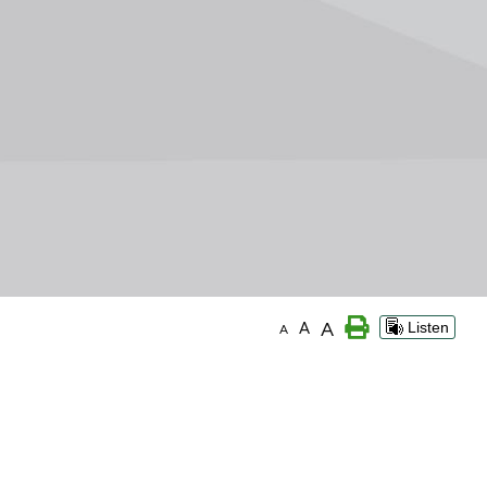
A
A
Listen
A