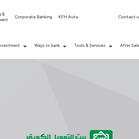
g &
Corporate Banking
KFH Auto
Contact u
ment
Investment
Ways to bank
Tools & Services
After Sal