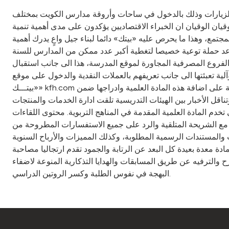
 الزيارات وذلك بالدخول في ساحات وأروقة مدارس الكويت بمختلف
ان الوقيان ان الخبراء الاقتصاديين يؤكدون على مدى أهمية تنمية
ع، وهذا ما يحرص عليه «بيتك» دائما لبناء جيل واعٍ يدرك أهمية
ية أعد حملة توعية خصيصا لتغطية أكبر عدد ممكن من المدارس للسنة
حافظة والفروع المصرفية المجاورة لموقع المدرسة، هذا الى جانب استقبال
لية تعبئتها الى جانب تعريفهم بالعملات النقدية والدخول على موقع
«بيتـــك» kfh.com وعرض الخدمات الالكترونية وكيفية اجراء بعض المعاملات البنكية وعد النقود. مادة علمية تربوية ومن هذا المنطلق حرصت وزارة التربية على اضافة هذه المادة العلمية وادراجها ضمن
ناقل الأخبار بين الهيئات التدريسية تلقت ادارة الخدمات والمنتجات
م المادة العلمية المقدمة في المناهج التربوية. محتوى اللقاءات
ق مع الشريحة المتلقية والرد على جميع الاستفسارات المطروحة من
لمستندات الرسمية المطلوبة، وكذلك المميزات والأرباح السنوية
مادة معدة بعيدة كل البعد عن الرتابة والجمود تقدم ارتجاليا مصاحبة
الترفيه عن طريق المسابقات والهدايا التذكارية المنوعة لاضفاء
البهجة في نفوس الطلبة وكسر الروتين الدراسي.