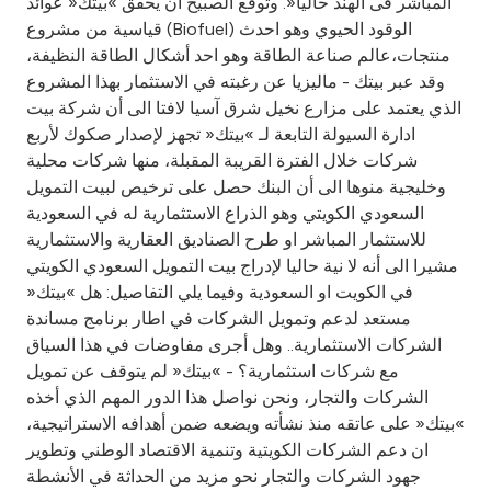
المباشر فى الهند حاليا«. وتوقع الصبيح أن يحقق »بيتك« عوائد
قياسية من مشروع (Biofuel) الوقود الحيوي وهو احدث
منتجات،عالم صناعة الطاقة وهو احد أشكال الطاقة النظيفة،
وقد عبر بيتك - ماليزيا عن رغبته في الاستثمار بهذا المشروع
الذي يعتمد على مزارع نخيل شرق آسيا لافتا الى أن شركة بيت
ادارة السيولة التابعة لـ »بيتك« تجهز لإصدار صكوك لأربع
شركات خلال الفترة القريبة المقبلة، منها شركات محلية
وخليجية منوها الى أن البنك حصل على ترخيص لبيت التمويل
السعودي الكويتي وهو الذراع الاستثمارية له في السعودية
للاستثمار المباشر او طرح الصناديق العقارية والاستثمارية
مشيرا الى أنه لا نية حاليا لإدراج بيت التمويل السعودي الكويتي
في الكويت او السعودية وفيما يلي التفاصيل: هل »بيتك«
مستعد لدعم وتمويل الشركات في اطار برنامج مساندة
الشركات الاستثمارية.. وهل أجرى مفاوضات في هذا السياق
مع شركات استثمارية؟ - »بيتك« لم يتوقف عن تمويل
الشركات والتجار، ونحن نواصل هذا الدور المهم الذي أخذه
»بيتك« على عاتقه منذ نشأته ويضعه ضمن أهدافه الاستراتيجية،
ان دعم الشركات الكويتية وتنمية الاقتصاد الوطني وتطوير
جهود الشركات والتجار نحو مزيد من الحداثة في الأنشطة