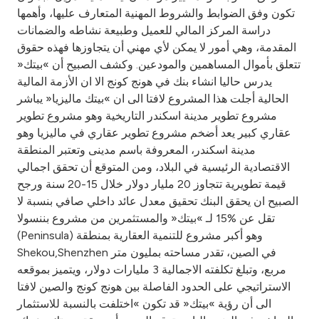
Turkey
تكون وفق الضوابط والشروط المهنية المتعارف عليها، وأهمها
دراسة المركز المالي للعميل وطبيعة نشاطه والضمانات
Egypt
المقدمة، وهي أمور لا يمكن لأي مهني أن يتجاوزها فهذه حقوق
تتعلق بأموال المساهمين والمودعين. وكشف الصبيح أن »بيتك«
يدرس حاليا انشاء بنك في هونج كونج الا ان الأزمة المالية
UK
الحالية أجلت هذا المشروع لافتا الى ان »بيتك ماليزيا« يباشر
مشروع تطوير مدينة اسكندر التاريخية وهو مشروع تطوير
Kingdom of Bahrain
عقاري كبير يعد أضخم مشروع تطوير عقاري في ماليزيا وهو
مدينة اسكندر، المعروفة باسم مدينى وتعتبر المنطقة
الاقتصادية الرئيسية في البلاد، ومن المتوقع أن تحقق اجمالي
قيمة تطويرية تتجاوز 20 مليار دولار خلال 15-20 سنة ورجح
الصبيح ان يحقق البنك تحقيق معدل عائد داخلي صافي بنسبة لا
تقل عن %15 لـ »بيتك« والمستثمرين من مشروع بننسولا
(Peninsula) وهو أكبر مشروع للتنمية العقارية بمنطقة
Shekou,Shenzhen في الصين، تقدر مساحته بمليون متر
مربع، وتبلغ تكلفته الاجمالية 3 مليارات دولار، ويتميز بموقعه
الاستراتيجي على الحدود الفاصلة بين هونج كونج والصين لافتا
الى أن رؤية »بيتك« قد تكون »اختلفت بالنسبة للاستثمار