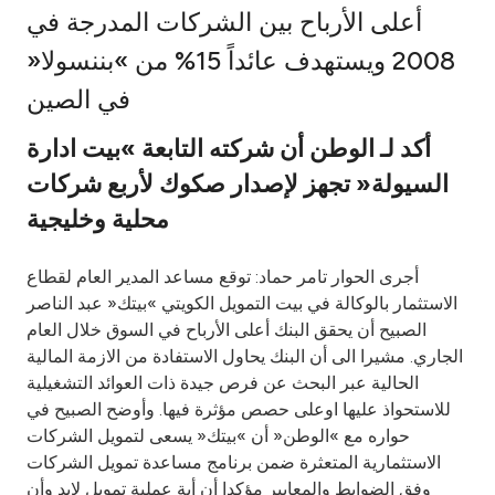
أعلى الأرباح بين الشركات المدرجة في
Ways to bank
2008 ويستهدف عائداً 15% من »بننسولا«
في الصين
Tools & Services
أكد لـ الوطن أن شركته التابعة »بيت ادارة
After Sales Services
السيولة« تجهز لإصدار صكوك لأربع شركات
محلية وخليجية
Contact us
أجرى الحوار تامر حماد: توقع مساعد المدير العام لقطاع
الاستثمار بالوكالة في بيت التمويل الكويتي »بيتك« عبد الناصر
Branch & ATM locator
الصبيح أن يحقق البنك أعلى الأرباح في السوق خلال العام
الجاري. مشيرا الى أن البنك يحاول الاستفادة من الازمة المالية
Germany
الحالية عبر البحث عن فرص جيدة ذات العوائد التشغيلية
للاستحواذ عليها اوعلى حصص مؤثرة فيها. وأوضح الصبيح في
Malaysia
حواره مع »الوطن« أن »بيتك« يسعى لتمويل الشركات
الاستثمارية المتعثرة ضمن برنامج مساعدة تمويل الشركات
وفق الضوابط والمعايير مؤكدا أن أية عملية تمويل لابد وأن