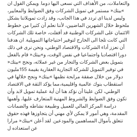
والتعاملات، من الأهداف التي نسعى اليها دوما. ويمكن القول ان
»بيتك« مستمر في تمويل الشركات وفق الضوابط والمعايير،
وليس لدينا اى تردد في هذا الجانب، وقد زادت تمويلاتنا بشكل
ملحوظ خلال الشهرين الماضيين، لأننا نعلم أن كثيرا من خطوط
الائتمان على الشركات الوطنية قد أقفلت، خاصة تلك الشركات
التي كانت تلجا الى الخارج لتوفير احتياجاتها التمويلية. ان هدفنا
أن نعزز أداء الشركات والاقتصاد الوطني، ونحن نرى في ذلك
دورا اقتصاديا واجتماعيا في نفس الوقت، و»بيتك« قام بالفعل
بتمويل بعض الشركات والتجار من غير عملائه، ونجح »بيتك«
في توفير التمويل للشركة التجارية العقارية بقيمة 155مليون
دولار من خلال صفقة مرابحة نظمها »بيتك« ونجح خلالها في
استقطاب بنوك عالمية واقليمية،مما يؤكد الثقة في الاقتصاد
الوطني، لكن علينا أن نؤكد هنا أن أية عملية تمويل لابد وأن
تكون وفق الضوابط والشروط المهنية المتعارف عليها، وأهمها
دراسة المركز المالي للعميل وطبيعة نشاطه والضمانات
المقدمة، وهي أمور لا يمكن لأي مهني أن يتجاوزها فهذه حقوق
تتعلق بأموال المساهمين والمودعين. لقد أعلن »بيتك« مرارا
عن استعداده ل