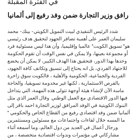
في الفترة المقبلة
Ways to bank
رافق وزير التجارة ضمن وفد رفيع إلى ألمانيا
Tools & Services
شدد الرئيس التنفيذي لبيت التمويل الكويتي- بيتك- محمد
سليمان العمر على أهمية تضافر الجهود لتحقيق هدف رئيسي
After Sales Services
هو" تسويق الكويت" عالميا وإقليميا، وأن هذا ليس مسئولية فرد
أو مجموعة بعينها، ولا يمكن في نفس الوقت أن تقوم الحكومة
وحدها بهذا الدور، فتحقيق هذا الهدف الكبير، لا يمكن أن يخضع
للاجتهاد الفردي، بل انه يحتاج إلى تنسيق وتكاتف كافة الجهود،
Contact us
الفردية والجماعية، الحكومية والأهلية ، فالكويت سوق زاخرة
بالفرص الاستثمارية ، لكنها غير مخدومة تسويقيا، والحاجة
Branch & ATM locator
ماسة الآن لإنشاء هيئة أوجهة تتولى هذه المهمة، التي يتداخل
فيها الدور الاقتصادي مع العمل الوطني. وقال العمر الذي مثل
Germany
البنوك الكويتية في الوفد المرافق لوزير التجارة احمد باقر إلى
ألمانيا ضمن وفد اقتصادي رفيع من القطاع الخاص والحكومي "
ما المسه خلال لقاءات واجتماعات مع مسئولين ومستثمرين
Malaysia
ورجال أعمال في العديد من دول العالم، وما أسمعه أثناء
مشاركاتي في مؤتمرات وندوات اقتصادية متخصصة ، من