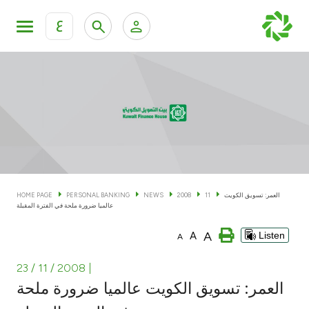
ع
Personal Banking
Private Banking & Wealth Man
KFH Online Personal Banking Services
KFH Online Corporate Banking Services
Accounts
KFH Online Trade Service
Cards
العمر: تسويق الكويت
11
2008
NEWS
PERSONAL BANKING
HOME PAGE
عالميا ضرورة ملحة في الفترة المقبلة
Banking Tiers
A
A
Listen
A
Financing
23 / 11 / 2008
|
العمر: تسويق الكويت عالميا ضرورة ملحة
Investment