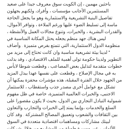
Turkey
باحثين مهمين ، إن الكويت سوق معروف جيدا على صعيد
المستثمرين الأجانب مؤسسات ، وأفراد، ولكنهم يجهلون
Egypt
تفاصيل البنية التشريعية والاستثمارية وهو ما يجعل الحاجة
ماسة إلى تسليط الضوء عليها ورغم الملاءة ، وتوافر الأموال،
والقدرات البشرية ، والخبرات، وتنوع مجالات العمل والأنشطة ،
UK
ليس هناك جهد منظم يجعله يحتل المكانة المناسبة في
منظومة الدول الاستثمارية، التي تتمتع بفرص متميزة . وأضاف
Kingdom of Bahrain
" لدينا بيئة تشريعية مناسبة وان كانت تحتاج إلى مزيد من
التطوير ولدينا حكومة تولى أهمية للملف الاقتصادي ، وقد بذلت
خطوات متقدمة لتذليل بعض المصاعب ، وقطعت شوطا لابأس
به في مجال الإصلاح ، وقطعت على نفسها عهدا ببذل المزيد
من الجهود خلال الفترة المقبلة، هذه مؤشرات محفزة يمكنها أن
تشكل مع عوامل أخرى مصدر جذب واستقطاب ، للاستثمار
الاجنبى، والخبرات العالمية المتميزة، خاصة في ظل مفهوم
شمولية التبادل التجاري بين الدول، بحيث لا يكون مقصورا على
السلع والخدمات ،وإنما يمتد إلى الخبرات والتجارب والتعاون
بين الثقافات والشعوب وتعميق المصالح المشتركة . وقد كان
لبيتك مشاركات ومساهمات اقتصادية متعددة في السوق
الألمانى، عبر مسيرة طويلة من المشاريع من خلال شركات