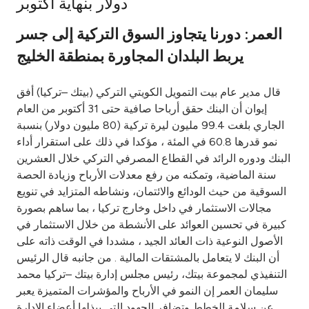
دولار بنهاية أكتوبر
Ways to bank
العمر: دورنا يتجاوز السوق التركية إلى جسر
يربط البلدان المجاورة بمنطقة الخليج
Tools & Services
قال مدير عام بيت التمويل الكويتي التركي (بيتك –تركيا) أفق
After Sales Services
إيوان أن البنك حقق أرباحا صافية حتى 31 أكتوبر من العام
الجاري بلغت 99.4 مليون ليرة تركية (80 مليون دولار) بنسبة
نمو قدرها 60.8 في المئة ، مؤكدا في ذلك على استقرار أداء
البنك ودوره الرائد في القطاع المصرفي التركي خلال العشرين
Contact us
سنة الماضية، وتمكنه من رفع معدلات الأرباح وزيادة الحصة
السوقية من حيث الودائع والائتمان، ونشاطه المتزايد في تنويع
Branch & ATM locator
مجالات الاستثمار في داخل وخارج تركيا ، بما ساهم بصورة
كبيرة في تحسين العوائد على الأنشطة من خلال الاستثمار في
Germany
الأصول النوعية ذات العائد الجيد ، مشددا في الوقت ذاته على
أن البنك لا يتعامل بالمشتقات المالية . من جانبه قال الرئيس
Malaysia
التنفيذي لمجموعة بيتك، رئيس مجلس إدارة بيتك –تركيا محمد
سليمان العمر إن النمو في الأرباح والمؤشرات المتميزة يعبر
عن سلامة الخطط وتضافر الجهود التي يبذلها أعضاء الإدارة