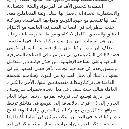
Turkey
التنفيذية لتحقيق الأهداف المرجوة، والبيئة الاقتصادية
والاستثمارية الجيدة التي يعمل بها البنك، وثقة المتعاملين معه،
Egypt
كما أنها تنسجم مع جهود التوسع ومواجهة المنافسة، ومواكبة
أحدث التطورات في الصناعة المصرفية العالمية مع الالتزام
UK
الدقيق والتطبيق الكامل لأحكام وضوابط الشريعة باعتبار ذلك
من أهم السمات التي تميز بيتك-تركيا وتجعله في المقدمة .
وأضاف بان بيتك- تركيا الذي يمتلك فيه بيت التمويل الكويتي
Kingdom of Bahrain
حصة 62 في المئة يسعى إلى دور مهم في الصناعة المصرفية
التركية وعلى الساحة الإقليمية، من خلال قيامه دور متكامل
ومنسق يخدم كل جهد فيه الجانب الآخر فعلى الصعيد التركي
يستهدف البنك أن يحتل الصدارة بين البنوك الإسلامية الخمسة
العاملة في تركيا،ومكانة متقدمة بين البنوك الأخرى الكبرى
العاملة هناك، حيث يمضى في هذا الاتجاه بخطوات مدروسة ،
من أبرزها توسيع عدد فروعه المزمع أن تصل بنهاية العام
الجاري إلى 113 فرعا ، بالإضافة إلى التوسع في مناطق ترتبط
أسواقها بشكل وثيق مع تركيا مثل البحرين وألمانيا، وقد افتتح
بيتك تركيا فرعا في البحرين ومكتب تمثيل في ألمانيا تأكيدا لهذا
التوجه . وذكر العمر بأن إستراتيجية بيتك- تركيا تركز في احد