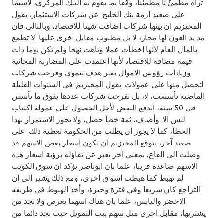
تراه مطمئّ.نا مطمئنا، واثقا بما يقوم به البنك المركزي، لاسيما
على صعيد ازمة بنك الخليج. عن شركات الاستثمار، يقول
المخيزيم ان بينها شركات اضافت شيئا للاقتصاد، وبالتالي فان
مد يد العون لها مجاز، لا بل مطلوب مقابل اخرى عليها ألا تطمع
بالمال العام لأنها اخطأت عملا وتاهت نهجا ولم تكن يوما ذات
قيمة مضافة للاقتصاد لأنها اعتمدت على المضاربة المجانية
وزيادات رؤوس الاموال بغير هدف تنموي وفرخت شركات
لتحصل منها على عمولات. يقول المخيزيم: في السنوات القليلة
الماضية تأسست، لا، بل تفرخت شركات عددها يفوق ما تأسس
في 50 سنة، اندفع البعض لأجل الحصول على عمولة اكتتاب
ليس الا. وأضاف، ثمة خطأ حصل، ولا يجوز الاستمرار بهذا
الخطأ، كما لا يجوز ان يطلب من الحكومة تغطية ذلك. على
صعيد آخر، يتوقع المخيزيم ان تكون اسعار بعض الاسهم قد
وصلت الى القاع، بمعنى آخر يعبر عن تفاؤله برؤية اسعار هذه
الاسهم صاعدة قريبا، علما بان ابوناصر يؤكد ان سوق الكويت
لم تهبط كما هبطت اسواق اخرى، ومع ذلك يشير الى ان
التراجع كان سريعا وفي فترة وجيزة، وأخذ الهبوط في طريقه
الاخضر واليابس، علما بان هناك اسهما تعرض ولا تجد من
يشتريها، مقابل اخرى مثل سهم بيت التمويل حيث نجد دائما من