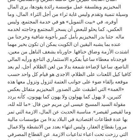
Turkey
المخيزيم وبفلسفة عمل مؤسسة رائدة يقودها، يرى المال
وسيلة تنمية وتقدم وليس غاية ثراء من أجل الثراء. المال، وما
Egypt
أوفره، في «بيت التمويل» هو في خدمة المجتمع، وليس
العكس، كما يحلو للبعض أن يسخر المجتمع وحاجته لخدمه
UK
ماله. جئنا بدر المخيزيم بأمل كبير بأجوبة شافية وخرجنا من
عنده بما يشبه اليقين ان الكويت يمكن ان تكون بخير مهما
اشتدت الأزمة وضاق خناقها. حاورناه بشغف الناهل من معين،
Kingdom of Bahrain
فوجدناه معطاء ساعياً بفكره الاستثماري الناجع ورأيه المالي
الناصع، ساعيا لإضاءة شمعة بدلا من لعن الظلام. أجل، لم يعد
كافيا كيل اللعنات على الظلام، الاجدى هو قيام كل واحد حسب
موقعه بإلقاء ضوء على جوانب العتمة لتزول وتزول معها هذه
«الغمة» التي اطبقت على الصدور. المخيزيم متفائل بعكس
كثيرين، لا يهول كما يهولون ولا يهون كما يهونون، كأنه يردد
مقولة السيد المسيح عيسى ابن مريم حين قال: «ما لله لله،
وما لقيصر لقيصر». مناسبة الحديث عن المال، الازمة التي تمر
بها عدة قطاعات اقتصادية في البلاد بدءا من مؤسسات مالية
مرورا بقطاع العقار، وليس انتهاء بعدد من الانشطة والاعمال
التي رزحت تحت اعباء تداعيات الازمة. عن القطاع المصرفي