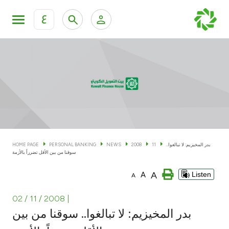
ع
Personal Banking
Private Banking & Wealth Man
KFH Online Personal Banking Services
KFH Online Corporate Banking Services
Accounts
KFH Online Trade Service
Cards
بدر المخيزيم: لا تبالغوا..
11
2008
NEWS
PERSONAL BANKING
HOME PAGE
سوقنا من بين الأقل تضرراً بالأزمة
Banking Tiers
A
A
Listen
A
Financing
02 / 11 / 2008
|
بدر المخيزيم: لا تبالغوا.. سوقنا من بين
Investment