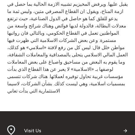
يقبل عليها. ويرفض المخيزيم تشبيه الازمة الحالية بما حصل في
ازمة المناخ، ويقول: ان القطاع المصرفي متين، وليس ثمة ما
يدعو للقلق كما هو حاصل في الدول الصناعية، حيث ترتفع
معدلات البطالة، فالدولة لديها فوائض وهناك شرائح واسعة من
المواطنين تعمل في القطاع الحكومي، وبالتالي فان رواتبها
مستمرة. وعن بعض الشركات الاسلامية التي ظهرت فيها
مواطن خلل قال: ليس كل من رفع لافتة «اسلامي» هو كذلك،
العمل المالي الاسلامي يتحلى بالمصداقية والمعاملات الشفافة،
وما يقوم به البعض من مساحيق واصباغ على بعض المعاملات
لوصفها بـ «الاسلامية» لا يعبر عن هذا القطاع الذي بدأت
مؤسسات غربية تحاول توفيره لعملائها. هناك شركات تتسمى
بمسميات اسلامية، وهي ليست كذلك. بشأن الشركات، لاسيما
الاستثمارية التي بدأت تعاني
Visit Us