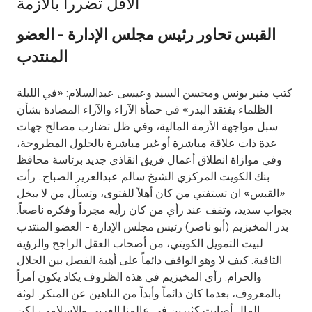
الأقل تضرراً بالأزمة
Ways to bank
القبس تحاور رئيس مجلس الإدارة - العضو
المنتدب
Tools & Services
كتب منير يونس ومحسن السيد وعيسى عبدالسلام: «في الليلة
After Sales Services
الظلماء يفتقد البدر» في حمأة الآراء والآراء المضادة بشأن
سبل مواجهة الأزمة المالية، وفي ظل تضارب مصالح جهات
عدة ذات علاقة مباشرة أو غير مباشرة بالحلول المطروحة،
وفي موازاة انطلاق أعمال فريق انقاذي جديد برئاسة محافظ
Contact us
بنك الكويت المركزي الشيخ سالم عبدالعزيز الصباح.. رأت
«القبس» ان تستفتي من كان أهلاً للفتوى، وتسأل من لا يبخل
Branch & ATM locator
بجواب سديد، وتقف عند رأي من كان رأيه مجرداً وفكره ناصعاً.
بدر المخيزيم (أبو ناصر) رئيس مجلس الإدارة - العضو المنتدب
Germany
لبيت التمويل الكويتي، من أصحاب العقل الراجح والرؤية
الثاقبة. كيف لا وهو الواقف دائماً على أهبة الفصل بين الحلال
Malaysia
والحرام. رأي المخيزيم في هذه الظروف يكاد يكون أمراً
بالمعروف، بعدما كان دائماً وأبداً من الناهين عن المنكر. لوثة
المال أصابت كثيرين في عالمنا العربي والاسلامي، لكن