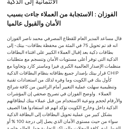
الائتمانية إلى الذكية
Ways to bank
الفوزان : الاستجابة من العملاء جاءت بسبب
الأمان والقبول عالميا
Tools & Services
قال مساعد المدير العام للقطاع المصرفي محمد ناصر الفوزان
After Sales Services
انه قد تم تحويل 75 في المئة من محفظة بطاقات- بيتك- إلى
بطاقات ذكية بعد إقبال العملاء الكبير على اقتناء البطاقات
الذكية التى توفر أعلى مستويات الأمان وتنسجم مع متطلبات
منظمات الإصدار العالمية الكبرى فيزا وماستر كارد وتجاوبا مع
Contact us
قرار بيتك بإصدار جميع بطاقاته بنظام البطاقات الذكية CHIP
كأول بنك في الكويت وما وفره لذلك من استعدادات تقنية
Branch & ATM locator
وتنظيمية سهلت عملية التغيير أمام الراغبين من كافة شرائح
العملاء . واوضح الفوزان في تصريح صحفي إن المؤشرات
Germany
والأرقام لحجم ونوعية الاستخدام من قبل عملاء بيتك لبطاقاتهم
الذكية داخل وخارج الكويت تؤكد انهم قد استفادوا هذا الصيف
Malaysia
بشكل كبير من عملية تحويل البطاقات إلى البطاقة الذكية
سواء من حيث مستوى الأمان الذي يصل إلى درجة 100 % أو
القبول لدى كافة المحلات والمراكز التجارية حول العالم خاصة