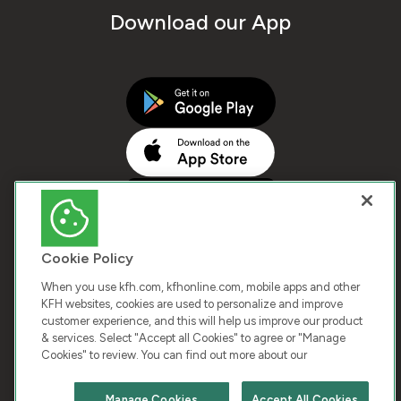
Download our App
Cookie Policy
When you use kfh.com, kfhonline.com, mobile apps and other
KFH websites, cookies are used to personalize and improve
customer experience, and this will help us improve our product
COPYRIGHT © 2026 KUWAIT FINANCE HOUSE. ALL
& services. Select "Accept all Cookies" to agree or "Manage
Cookies" to review. You can find out more about our
RIGHTS RESERVED
Manage Cookies
Accept All Cookies