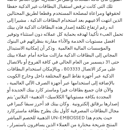
Turkey
تلك التى كانت ترفض استقبال البطاقات غير الذكية حفظا
لحقوقها ومراعاة لمصلحة المستخدم وقطعا لطريق المحتالين
Egypt
الذين انتهت ألاعيبهم بعد استخدام البطاقات الذكية ، مشيرا إلى
انه رغم ارتفاع تكلفة إصدار هذه البطاقات الذكية فان بيتك
UK
تحمل العبء تأكيدا لهدفه بحماية كل عملائه دون استثناء وتوفير
افضل مستويات الخدمة والأداء مقارنة بنظرائهم في البنوك
والمؤسسات المالية العالمية . وذكر أن إمكانية الاستبدال
Kingdom of Bahrain
المجاني إلى البطاقات الذكية مازالت متاحة أمام عملاء بيتك
حتى 31 ديسمبر من العام الحالي في كافة الفروع أو بالاتصال
على مركز الاتصال 803333 ، وبالإمكان استخدام البطاقات
الذكية عبر أجهزة نقاط البيع المختلفة داخل وخارج الكويت
بالإضافة إلى استخدامها عبر أجهزة الصرف الآلي العالمية ،
والآن فان جميع بطاقات فيزا وماستر كارد بيتك الجديدة أو
المجددة بكافة مستوياتها' الكلاسيك- الذهبية- البلاتين' يتم
إصدارها برقائق إلكترونية . وكان بيتك قد أحرز سبقا كبيرا في
مجال البطاقات المصرفية كأول بنك يطرح بطاقة ماستركارد
الذهبية للخصم المباشر UN-EMBOSSED حيث يخدم هذا
المنتج شريحة مختارة من العملاء الذين يسافرون باستمرار ،