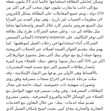
ويمكن لحاملي البطاقة استخدامها عالميا لدى 23 مليون نقطة
بيع إلى جانب ما يقارب مليون جهاز سحب آلي في اكثر من
210 دولة ، وتتم جميع المعاملات على البطاقة بشكل إلكتروني
لان معلومات الحساب غير بارزة ، وهى توفر العديد من المزايا
مثل التمتع بعروض ماستر كارد خلال السفر واستخدامها محليا
مثل بطاقة كي نت ، وعلى صعيد الشركات طرح بيتك بطاقة
كمباني اكسبنسCompany expense التى توفر التكاليف على
الشركات أثناء استخدامها في رحلات العمل لموظفيها . كما
يهتم بيتك بتقديم الجوائز القيمة لعملائه عبر الحملات الترويجية
ومنها حملة اربح مع جوائز بيتك التى يصل مجموع جوائزها إلى
اكثر من 100 ألف دينار سنويا. وحقق -بيتك- للعملاء ميزة كبيرة
بإصدار بطاقات التيسير التى تتيح تسديد قيمة المشتريات
بالأقساط وهى الأولى من نوعها بين البنوك الإسلامية ، وقد
مثلت مرحلة جديدة في إخراج منتجات مصرفية وفق رؤى
وتصورات منهجية ذات خصوصية -لبيتك-خاصة في مجال
البطاقات المصرفية ، وفي وقت تستمر فيه جهود التواصل مع
العملاء عبر الوسائل الآلية والفروع المصرفية ، يمضى مشروع
تقديم سلة خدمات- بيتك- من خلال التعاون مع الخدمات
العقارية والتجارية بنجاح كبير، بحيث اصبح بإمكان العميل الذي