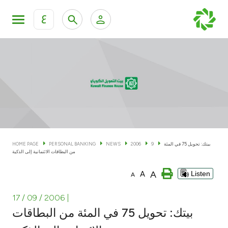
ع
Personal Banking
Private Banking & Wealth Man
KFH Online Personal Banking Services
KFH Online Corporate Banking Services
Accounts
KFH Online Trade Service
Cards
بيتك: تحويل 75 في المئة
9
2006
NEWS
PERSONAL BANKING
HOME PAGE
من البطاقات الائتمانية إلى الذكية
Banking Tiers
A
A
Listen
A
Financing
17 / 09 / 2006
|
بيتك: تحويل 75 في المئة من البطاقات
Investment