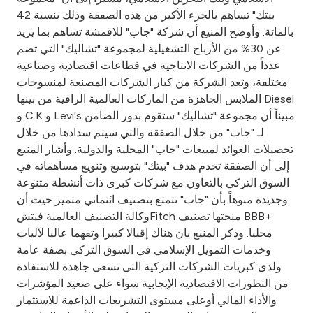
Turkey
بيتك" تساهم بالجزء الأكبر من هذه الصفقة وذلك بنسبة 42
بالمائة. وأوضح المنيع أن شركة "جاب" للاقمشة تساهم بما يزيد
Egypt
عن 30% من الأرباح التشغيلية لمجموعة "تشاليك" التي تضم
عدداً من الشركات الانتاجية في قطاعات اقتصادية وصناعية
UK
مختلفة، وتعد الشركة من كبار الشركات المصنعة لمنسوجات
الملابس الجاهزة من الماركات العالمية الراقية من بينها Diesel
و C.K و Levi's مبيناً أن مجموعة "تشاليك" ستقوم بدور الضامن
Kingdom of Bahrain
لـ "جاب" من خلال الصفقة والتي سيتم سدادها من خلال
تحصيلات العوائد لمبيعات "جاب" المحلية والدولية. وأشار المنيع
إلى أن الصفقة تخدم هدف "بيتك" بتوسيع وتنويع مساهماته في
السوق التركي بالتعاون مع شركات كبرى ذات أنشطة متنوعة
وجديدة منوهاً بأن "جاب" تتمتع بتصنيف ائتماني متميز حيث أن
وكالة التصنيف العالمية فيتشFitch منحتها تصنيف BBB+
محليا. وذكر المنيع بان هناك إقبالا كبيرا وتفهما عاليا لآليات
وخدمات التمويل الإسلامي في السوق التركي بصفة عامة
ولدى كبريات الشركات التركية التى تسعى جاهدة للاستفادة
من التطورات الاقتصادية الإيجابية سواء على صعيد المؤشرات
والأداء المالي أوعلى مستوى التشريعات الداعمة للاستثمار