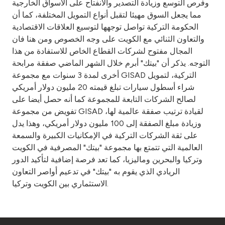
وفرص التوسع وزيادة التصدير والانفتاح على الأسواق الخارجية
مما يجعل السوق مهيئا لتقبل أنواع التمويل المختلفة، كما أن
الحكومة التركية تواصل توجهها لتوسيع العلاقات الاقتصادية
والتعاون الثنائي مع الكويت على وجه الخصوص ومن هنا فان
المجال مفتوح لشركات القطاع الخاص للاستفادة من هذا
التوجه. يذكر أن "بيتك" أبرم خلال الشهر الماضي صفقة مرابحة
أخرى لمدة 3 سنوات مع مجموعة GISAD التركية، لتمويل
شراء أسطول سيارات تبلغ قيمته 20 مليون دولار أمريكي
لصالح الشركات التابعة للمجموعة كما أنه حصل أيضا على
تفويض من مجموعة GISAD لقيادة ترتيب صفقة عالمية لها،
وزيادة مبلغ الصفقة إلى 100 مليون دولار أمريكي، وهذا يدل
على ثقة الشركات التركية في الإمكانيات الكبيرة والسمعة
العالمية التي تتمتع بها مجموعة "بيتك" المصرفية في الكويت
وتركيا والبحرين وماليزيا، كما تعد فرصة إضافية لتأكيد الدور
الريادي الذي يقوم به "بيتك" في تدعيم أواصر التعاون
الاستثماري بين الكويت وتركيا.