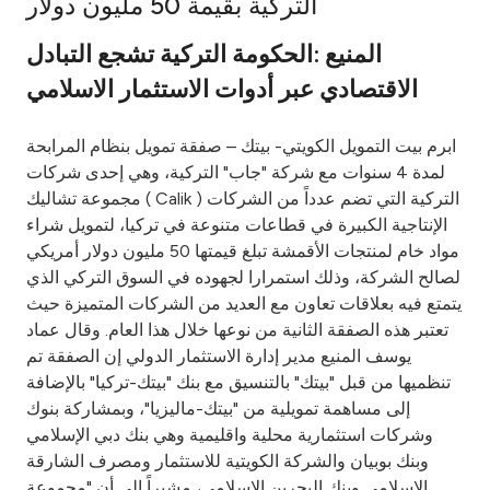
التركية بقيمة 50 مليون دولار
Ways to bank
المنيع :الحكومة التركية تشجع التبادل
الاقتصادي عبر أدوات الاستثمار الاسلامي
Tools & Services
ابرم بيت التمويل الكويتي- بيتك – صفقة تمويل بنظام المرابحة
After Sales Services
لمدة 4 سنوات مع شركة "جاب" التركية، وهي إحدى شركات
مجموعة تشاليك ( Calik ) التركية التي تضم عدداً من الشركات
الإنتاجية الكبيرة في قطاعات متنوعة في تركيا، لتمويل شراء
مواد خام لمنتجات الأقمشة تبلغ قيمتها 50 مليون دولار أمريكي
Contact us
لصالح الشركة، وذلك استمرارا لجهوده في السوق التركي الذي
يتمتع فيه بعلاقات تعاون مع العديد من الشركات المتميزة حيث
Branch & ATM locator
تعتبر هذه الصفقة الثانية من نوعها خلال هذا العام. وقال عماد
يوسف المنيع مدير إدارة الاستثمار الدولي إن الصفقة تم
Germany
تنظميها من قبل "بيتك" بالتنسيق مع بنك "بيتك-تركيا" بالإضافة
إلى مساهمة تمويلية من "بيتك-ماليزيا"، وبمشاركة بنوك
Malaysia
وشركات استثمارية محلية واقليمية وهي بنك دبي الإسلامي
وبنك بوبيان والشركة الكويتية للاستثمار ومصرف الشارقة
الاسلامي وبنك البحرين الاسلامي، مشيراً إلى أن "مجموعة