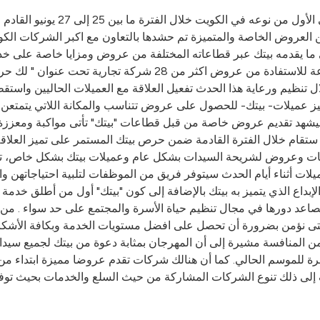
ينظم بيت التمويل الكويتي- بيتك
العروض الخاصة والمتميزة تم حشدها بالتعاون مع اكبر الشركات الكوي
 إلى ما يقدمه بيتك عبر قطاعاته المختلفة من عروض ومزايا خاصة على 
من 25 ألف سيدة خلال الأيام الثلاثة من فئات عمريه متنوعة للاست
ظيم ورعاية هذا الحدث تفعيل العلاقة مع العميلات الحاليين واستقطا
ز عميلات- بيتك- للحصول على عروض تتناسب والمكانة اللاتي يتمتعن ب
هد تقديم عروض خاصة من قبل قطاعات "بيتك" تأتى مواكبة ومعززة لم
تقام خلال الفترة القادمة ضمن حرص بيتك المستمر على تميز العلاقة 
ت وعروض لشريحة السيدات بشكل عام وعميلات بيتك بشكل خاص، تعبيرا
ميلات أثناء أيام الحدث سيتوفر فريق من الموظفات لتلبية احتياجاتهن
لإبداع الذي يتميز به بيتك بالإضافة إلى كون "بيتك" أول من أطلق خ
تصاعد دورها في مجال تنظيم حياة الأسرة والمجتمع على حد سواء . من 
ة التى نؤمن بضرورة أن تحصل على افضل مستويات الخدمة وبكافة الأشك
ن المنافسة مشيرة إلى أن المهرجان بمثابة دعوة من بيتك لجميع سيدات
مرة للموسم الحالي. كما أن هنالك شركات تقدم عروضا مميزة ابتداء من 