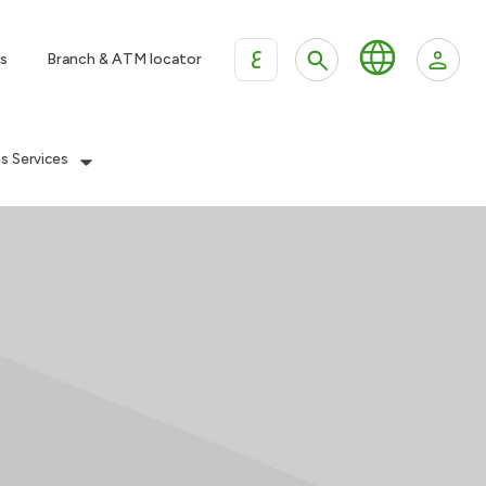
ع
s
Branch & ATM locator
es Services