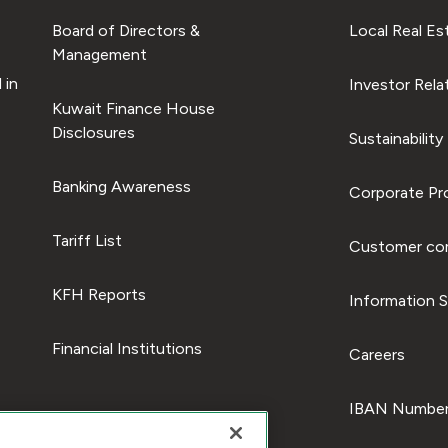
Board of Directors &
Local Real Es
Management
 in
Investor Rela
Kuwait Finance House
Disclosures
Sustainability
Banking Awareness
Corporate Pro
Tariff List
Customer com
KFH Reports
Information S
Financial Institutions
Careers
IBAN Number