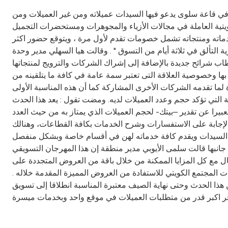
- الحدث التسويقي الترويجى الأول من نوعه في الكويت خلال الفترة ما بين 25 إلى 27 يونيو القادم في قاعة سلوى يدعو فيها السيدات عميلاته ومن غير العميلات ومن
تية العاملة في مجالات الأزياء والمجوهرات ومستحضرات التجميل
خدماته ومنتجاته تشمل خصومات تقدم لأول مرة ، ويتوقع حضور اكثر
فادة من عروض اكثر من 28 شركة تجارية تحت عنوان " لك حرية التألق في ثلاثة أيام من التسوق " . وقالت هيا السهلي مدير وحدة
ب شرائح جديدة بالإضافة إلى إشراك الشركات والترويج لمنتجاتها
ها وخصوصية العلاقة التى تعتبر سمة عامة في كافة ما يتلقينه من
ا تقدمه الشركات الأخرى المشاركة كما أن هذه المناسبة الأولى
التي تؤكد حجم وعدد العميلات لديه. ومضت تقول : يعد هذا الحدث
 عن تقدير –بيتك- لحجم العميلات الذي يمتاز به من حيث العدد
 والإجابة على الاستفسارات وشرح الخدمات بكافة القطاعات، وهنالك
دمة السيدات ويقدم كافة خدماته لهن في أقسام خاصة وبشكل منفصل
جانبها قالت سلمى الأيوبي مدير منطقة إن هذا المهرجان التسويقي
ال مع كل المزايا الممكنة من خلال باقة من العروض المتجددة على
 المجتمع الكويتي للاستفادة من العروض المميزة المقدمة خلاله .
هذا الحدث وحتى نهاية الصيف معتبرة المناسبة انطلاقا إلى تسويق