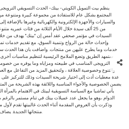
المجتمع بشكل عام للاستفادة من مجموعة كبيرة ومتنوعة من 
والسيارات والأجهزة الإلكترونية والكهربائية وغيرها بالإضافة
السيدات في مؤتمر صحفي عقد أمس إن "بيتك" يهدف من خلال تن
وإحداث حالة من الرواج وتنمية السوق، مع تقديم خدمات تمي
خدمات وما يطرح عليهن من منتجات. واضافت بان هذا الحدث سيش
ستمهد الطريق وتضع الملامح الرئيسية لتنظيم مناسبات أخرى س
الترويجى المناسب في طبيعته ومزاياه وما يوفره من خصوما
والتنوع وخصوصية العلاقة ، ولتحقيق المزيد من التفاعل مع الع
عدة معطيات أدت إلى اختيار شريحة السيدات وذلك للتركيز على ا
يضمن الخصوصية والأجواء المناسبة واللائقة بهذه الشريحة من الم
يأتي تماشيا مع السياسة التسويقية لبيتك في الاهتمام بالمرأ
الدوام ،وهو ما يجعل عدد عميلات بيتك في تنام مستمر بالرغم م
وذكرت بأن العروض المقدمة أثناء الحدث غالبيتها تقدم لأول 
منتجاتها الجديدة. يضاف إلى ذلك تنوع الشركات المشاركة من حيث السلع والخدمات بحيث توفر اكبر قدر من متطلبات العميلات في موقع واحد وبخدمات ميسرة.