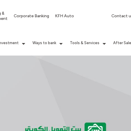
g &
Corporate Banking
KFH Auto
Contact u
ment
Investment
Ways to bank
Tools & Services
After Sal