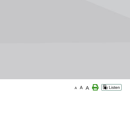
A
A
Listen
A