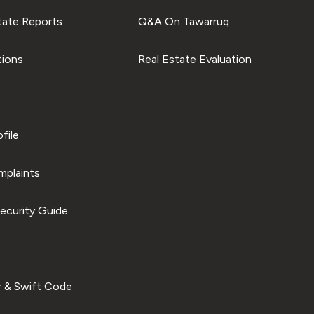
tate Reports
Q&A On Tawarruq
tions
Real Estate Evaluation
file
plaints
ecurity Guide
 & Swift Code