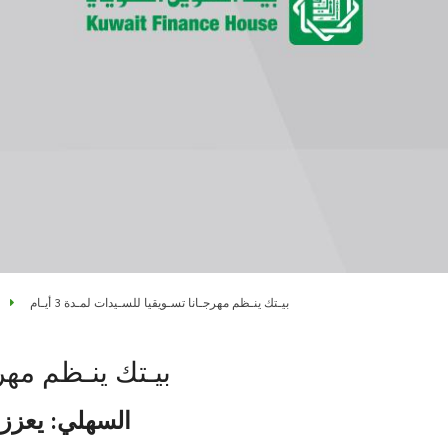
بيـتك ينـظم مهرجـانا تسـويقيا للسـيدات لمـدة 3 أيـام
بيـتك ينـظم مهرجـا
السهلي: يعزز 