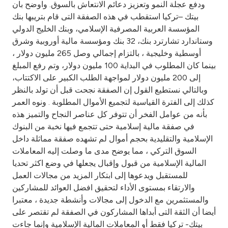
Turkey
ودفع عجلة النمو وتعزيز دعائم الانتعاش بالسوق. واوضح بان
بيتك –تركيا استقطب في هذه الصفقة التى قام بتريبها بنك
المؤسسة العربية المصرفية الإسلامي، وبنك الخليج الدولي
Egypt
وستاندارد تشارترد بنك، 32 بنك ومؤسسة مالية أوروبية وشرق
أوسطية وخليجية ، بالتزام إجمالي وصل 265 مليون دولار ،
UK
بينما كان المطلوب في البداية 100 مليون دولار، وتم رفع المبلغ
إلى 200 مليون دولار لمواجهة الطلب الكبير على الاكتتاب،
Kingdom of Bahrain
وبالتالي نستطيع القول إن الصفقة نجحت قبل أن تولد بالنظر
كذلك إلى الفترة القياسية لتجميع الأموال المطلوبة . ونوه العمر
بأنه من عوامل الفخر أن تتوفر كل عناصر النجاح والتميز هذه
في صفقة مالية إسلامية حتى تتجمع فيها نخبة من البنوك
الإسلامية والتقليدية بحجم أموال لم تشهده صفقة مماثلة داخل
السوق التركي ، مما يوضح مدى ما وصلت إليه المعاملات
المالية الإسلامية من قبول وإقبال يجعلها في وضع اكثر تحديا
للمستقبل ويدعوها إلى ابتكار المزيد من مجالات العمل
والارتقاء بمستوى الأداء لتحقيق افضل العوائد للمشاركين
والمستثمرين مع الدخول إلى مجالات وأنشطة جديدة ، معتبرا
أيضا أن الثقة التى أبداها المشاركون في الصفقة لم تقتصر على
بيتك- تركيا فقط أو المعاملات المالية الإسلامية وإنما جاءت