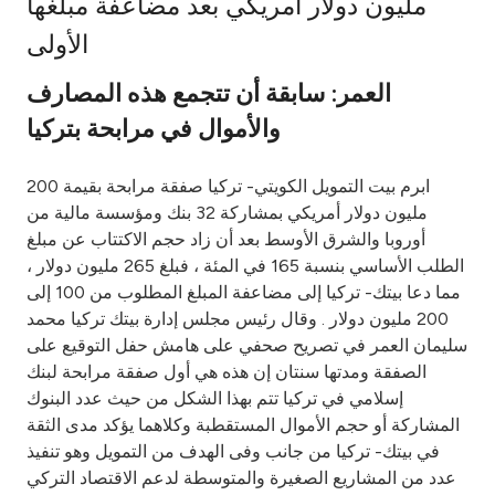
مليون دولار أمريكي بعد مضاعفة مبلغها
Ways to bank
الأولى
العمر: سابقة أن تتجمع هذه المصارف
Tools & Services
والأموال في مرابحة بتركيا
After Sales Services
ابرم بيت التمويل الكويتي- تركيا صفقة مرابحة بقيمة 200
مليون دولار أمريكي بمشاركة 32 بنك ومؤسسة مالية من
أوروبا والشرق الأوسط بعد أن زاد حجم الاكتتاب عن مبلغ
Contact us
الطلب الأساسي بنسبة 165 في المئة ، فبلغ 265 مليون دولار ،
مما دعا بيتك- تركيا إلى مضاعفة المبلغ المطلوب من 100 إلى
Branch & ATM locator
200 مليون دولار . وقال رئيس مجلس إدارة بيتك تركيا محمد
سليمان العمر في تصريح صحفي على هامش حفل التوقيع على
Germany
الصفقة ومدتها سنتان إن هذه هي أول صفقة مرابحة لبنك
إسلامي في تركيا تتم بهذا الشكل من حيث عدد البنوك
المشاركة أو حجم الأموال المستقطبة وكلاهما يؤكد مدى الثقة
Malaysia
في بيتك- تركيا من جانب وفى الهدف من التمويل وهو تنفيذ
عدد من المشاريع الصغيرة والمتوسطة لدعم الاقتصاد التركي