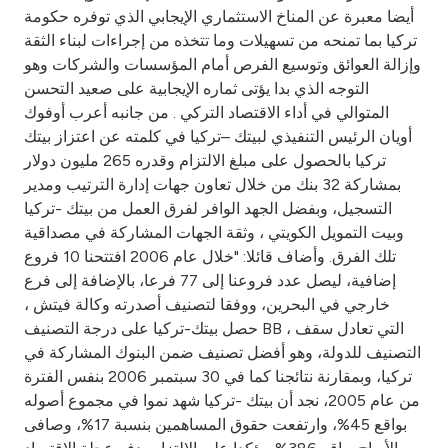
أيضا معبرة عن المناخ الاستثماري الإيجابي الذي توفره حكومة
تركيا بما تمنحه من تسهيلات وما تتخذه من إجراءات لبناء الثقة
وإزالة العوائق وتوسيع الفرص أمام المؤسسات والشركات وهو
التوجه الذي بدا يؤتى ثماره الإيجابية على صعيد التحسن
المتوالي في أداء الاقتصاد التركي . من جانبه أعرب أوفوك
أويان الرئيس التنفيذي لبيتك –تركيا في كلمته عن اعتزاز بيتك
تركيا بالحصول على مبلغ الالتزام وقدره 265 مليون دولار
بمشاركة 32 بنك من خلال تعاون جهات إدارة الترتيب ومدير
التسجيل، وبفضل الجهد الوافر لفرق العمل من بيتك -تركيا
وبيت التمويل الكويتي ، وثقة الجهات المشاركة في مصداقية
تلك الفرق. وأضاف قائلا: "خلال عام 2006 افتتحنا 10 فروع
إضافية، ليصل عدد فروعنا إلى 77 فرعا، بالإضافة إلى فرع
خارجي في البحرين، ووفقا لتصنيف أصدرته وكالة فيتش ،
حصل بيتك-تركيا على درجة التصنيف BB ، التي تعادل سقف
التصنيف للدولة، وهو أفضل تصنيف ضمن البنوك المشاركة في
تركيا، وبمقارنة نتائجنا كما في 30 سبتمبر 2006 بنفس الفترة
من عام 2005، نجد أن بيتك -تركيا شهد نموا في مجموع أصوله
بواقع 45%، وارتفعت حقوق المساهمين بنسبة 17%، وصافى