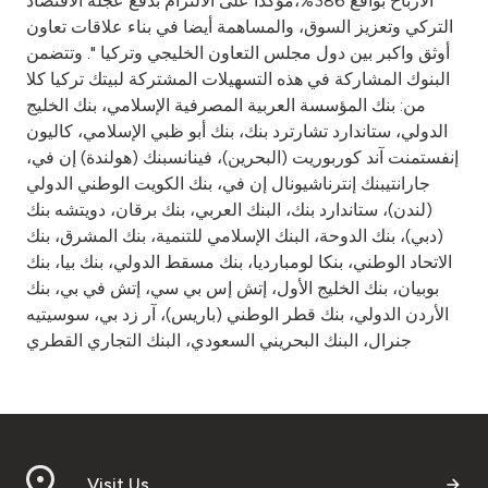
الأرباح بواقع 386%،مؤكدا على الالتزام بدفع عجلة الاقتصاد
التركي وتعزيز السوق، والمساهمة أيضا في بناء علاقات تعاون
أوثق واكبر بين دول مجلس التعاون الخليجي وتركيا ". وتتضمن
البنوك المشاركة في هذه التسهيلات المشتركة لبيتك تركيا كلا
من: بنك المؤسسة العربية المصرفية الإسلامي، بنك الخليج
الدولي، ستاندارد تشارترد بنك، بنك أبو ظبي الإسلامي، كاليون
إنفستمنت آند كوربوريت (البحرين)، فينانسبنك (هولندة) إن في،
جارانتيبنك إنترناشيونال إن في، بنك الكويت الوطني الدولي
(لندن)، ستاندارد بنك، البنك العربي، بنك برقان، دويتشه بنك
(دبي)، بنك الدوحة، البنك الإسلامي للتنمية، بنك المشرق، بنك
الاتحاد الوطني، بنكا لومبارديا، بنك مسقط الدولي، بنك بيا، بنك
بوبيان، بنك الخليج الأول، إتش إس بي سي، إتش في بي، بنك
الأردن الدولي، بنك قطر الوطني (باريس)، آر زد بي، سوسيتيه
جنرال، البنك البحريني السعودي، البنك التجاري القطري
Visit Us