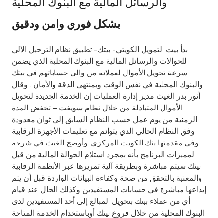
والرسائل المالية مع البنوك المحلية
Ways to bank
بشكل فوري وامن ودقيق
Tools & Services
بدأ بيت التمويل الكويتي- بيتك- تطبيق نظام الترحيل الآلي
للحوالات والرسائل المالية مع البنوك المحلية الذي يضمن
After Sales Services
سرعة تحويل الأموال لعملائه من والى حساباتهم في بيتك
والبنوك المحلية في نفس الوقت وبمنتهى الدقة والأمان . وقال
أنور بدر الغيث مدير إدارة العمليات إن الخدمة الجديدة لتحويل
الأموال المتبادلة من خلال نظام سويفت – تخفض المدة
Contact us
الزمنية من يوم عمل حسب النظام السابق إلى ثوان معدودة
وفق النظام الحالي الذي يتوائم مع تعليمات الأجهزة الرقابية
Branch & ATM locator
وفى مقدمتها بنك الكويت المركزي. وأوضح الغيث في شرحه
لمميزات البرنامج بأنه بمجرد استلام الحوالة المالية من قبل
Germany
بيتك سيتم مباشرة وبطريقة آلية تمريرها عبر الأنظمة الرقابية
والمعنية بالتحقق من صحة وكفاءة البيانات الواردة قبل أن يتم
إيداعها مباشرة في حسابات المستفيدين وكذلك الحال عند قيام
Malaysia
أي من عملاء بيتك بتحويل المبالغ إلى أحد المستفيدين لدى
البنوك المحلية من خلال فروع بيتك أوباستخدام الخدمة المتاحة