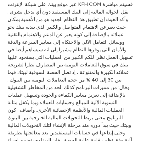
Turkey
عبر موقع بيتك على شبكة الإنترنت KFH.COM فسيتم مباشرة
نقل الحوالة المالية إلى البنك المستفيد دون أي تدخل بشرى .
Egypt
وأكد الغيث إن تطبيق هذا النظام الجديد هو من الأهمية بمكان
حيث يعبرعن الاهتمام المتواصل والكبير الذي يبديه بيتك نحو
عملائه بالإضافة إلى كونه يعبر عن الدعم والاهتمام بالتقنية
UK
ووسائل التعامل الآلي والاحتكام إلى معايير السرعة والدقة
والأمان التى يوفرها النظام مشيرا إلى انه سيساهم أيضا في
Kingdom of Bahrain
تسهيل العمل نظرا للكم الكبير من العمليات التى يستحوذ عليها
بيتك في سوق التعاملات اليومية بين المصارف نظرا لشريحة
عملائه الكبيرة والمتنوعة ، إذ تصل الحصة السوقية لبيتك فيما
بين 30 إلى 40 % من حجم التعاملات اليومية بين البنوك .
وقال: من مميزات البرنامج كذلك الحد من المخاطر التشغيلية
بالإضافة إلى تعزيز معايير الكفاءة والجودة وتسهيل عمليات
التسوية الآلية للمبالغ وحسابات للعملاء وبما يكفل متانة
العمليات المالية والأنظمة الإحصائية الأخرى. وأضاف : كون
البرنامج معنى بربط التحويلات المالية الخارجية بين البنوك
وبيتك حيث يبدأ دوره منذ مرحلة الإنشاء لتلك التحويلات المالية
وحتى إيداعها في حسابات المستفيدين بعد معالجتها بطريقة
آلية وفق نظم رقابية عالية الجودة ، فان البرنامج يتضمن إجراء