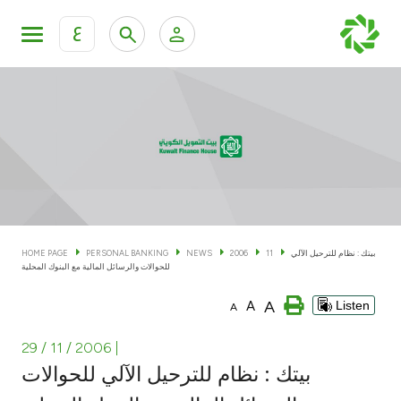
ع
Personal Banking
Private Banking & Wealth Man
KFH Online Personal Banking Services
KFH Online Corporate Banking Services
Accounts
KFH Online Trade Service
Cards
بيتك : نظام للترحيل الآلي
11
2006
NEWS
PERSONAL BANKING
HOME PAGE
للحوالات والرسائل المالية مع البنوك المحلية
Banking Tiers
A
A
Listen
A
Financing
29 / 11 / 2006
|
بيتك : نظام للترحيل الآلي للحوالات
Investment