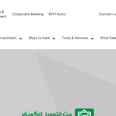
g &
Corporate Banking
KFH Auto
Contact u
ment
Investment
Ways to bank
Tools & Services
After Sal