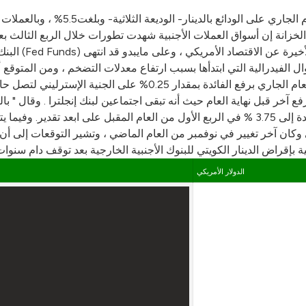
خزانة إن أسواق العملات الأجنبية شهدت تطورات خلال الربع الثالث بعضه
منذ 9/6/2006
فع آخر قبل نهاية العام حيث أنه تبقى اجتماعين لبنك إنجلترا . وقال " با
على اليورو لتصل حاليا إلى 3.25% مع احتمال الاستمرار برفع الفائدة إلى 3.75 % في الربع الأول 
ن 6% إلى 6.25% في يوليو الماضي وكان آخر تغيير في نوفمبر من العام الماضي ، وتشير ا
ية بإقراض الدينار الكويتي للبنوك الأجنبية الخارجية بعد توقف دام سنوا
الدولار الأمريكي