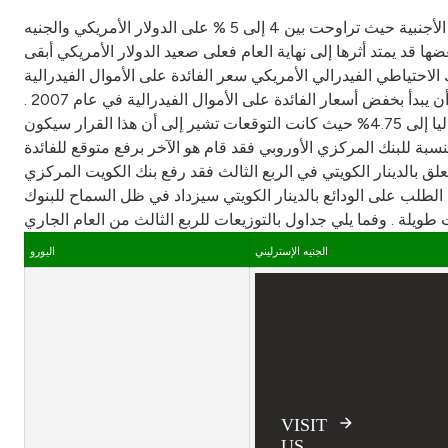
أعلن بيت التمويل الكويتي- بيتك- عن توزيعاته للربع الثالث من العام الجاري على الودائع بالدينار- الوديعة الثلاثية- وبلغت5.5% ، وبالعملات الأجنبية حيث تراوحت بين 4 إلى 5 % على الدولار الأمريكي والجنيه
ا قد يمتد أثرها إلى نهاية العام فعلى صعيد الدولار الأمريكي أبقى
البنك الاحتياطي الفيدرالي الأمريكي سعر الفائدة على الأموال الفيدرالية (Fed Funds) 2 دون تغييرعند 5.25%،وفى ظل البيانات المالية الأخيرة عن الاقتصاد الأمريكي ، وعلى مايبدو قد انتهى
البنك الاحتياطي الفيدرالي من حملة رفع سعر الفائدة على الأموال الفيدرالية التي ابتدأها بسبب ارتفاع معدلات التضخم ، ومن المتوقع أن يبدأ بخفض أسعار الفائدة على الأموال الفيدرالية في عام 2007 .
وأضاف الرشود إن بنك إنجلترا فاجأ الأسواق في الربع الثالث من العام الجاري برفع الفائدة بمقدار 0.25% على الجنية الإسترليني لتصل حاليا إلى 4.75% حيث كانت التوقعات تشير إلى أن هذا القرار سيكون
لنسبة للبنك المركزي الأوروبي فقد قام هو الآخر برفع متوقع للفائدة
من العام المقبل على ابعد تقدير. وفيما يتعلق بالدينار الكويتي في الربع الثالث فقد رفع بنك الكويت المركزي
لتوقعات إلى أن الطلب على الودائع بالدينار الكويتي سيزداد في ظل السماح للبنوك
ت طويلة . وفما يلي جداول بالتوزيعات للربع الثالث من العام الجاري
الجنيه الإسترليني
اليورو
VISIT
US