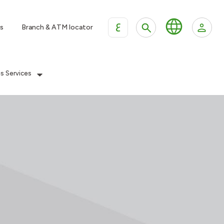
ع
s
Branch & ATM locator
es Services