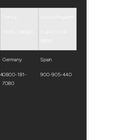
France
United Kingdom
0805-086620
0-800-014-
8898
Germany
Spain
54
0800-181-
900-905-440
7080