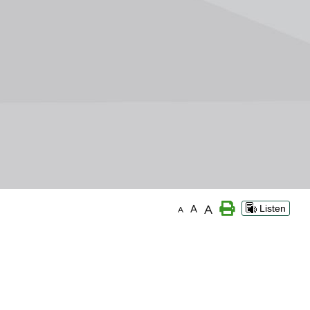
A
A
Listen
A