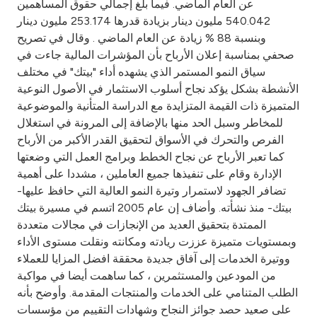
عن العام الماضي. فيما بلغ إجمالي حقوق المساهمين
540.042 مليون دينار بزيادة قدرها 253.174 مليون دينار
وبنسبة 88 % زيادة عن العام الماضي . وقال في تصريح
صحفي بمناسبة إعلان الأرباح بأن المؤشرات المالية جاءت في
سياق النمو المستمر الذي يشهده أداء "بيتك" في مختلف
الأنشطة بشكل يؤكد نجاح أسلوب الاستثمار في الأصول النوعية
المتميزة ذات القيمة المتزايدة مع الدراسة المتأنية والموضوعية
للمخاطر وسبل الحد منها بالإضافة إلى المرونة في استغلال
الفرص والتحرك في الأسواق لتحقيق القدر الأكبر من الأرباح
كما تعبر الأرباح عن نجاح الخطط وبرامج العمل التي وضعتها
الإدارة وقام على تنفيذها جميع العاملين ، مشددا على أهمية
تضافر الجهود لاستمرار وتيرة النمو العالية التي حافظ عليها-
بيتك- منذ نشأته. وأضاف إن عام 2005 اتسم في مسيرة بيتك
الممتدة بتحقيق العديد من الإنجازات في مجالات متعددة
وبمستويات متميزة عززت ريادته ومكانته ونقلت مستوى الأداء
ووتيرة الخدمات إلى آفاق جديدة محققة افضل المزايا للعملاء
من المودعين والمستثمرين ، كما ساهمت أيضا في مواكبة
الطلب المتنامي على الخدمات والمنتجات المقدمة. وأوضح بأنه
على صعيد حصد جوائز النجاح وشهادات التقييم من مؤسسات