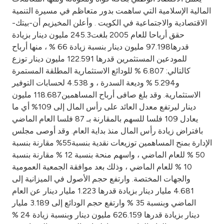
Turkey
المالية الإسلامية التي ساهمت بدور متعاظم في مسيرة التنمية
الاقتصادية والاجتماعية في الكويت . وأعلن المخيزيم أن-بيتك-
Egypt
حقق أرباحا للعام 2005 بلغت245.3 مليون دينار بزيادة
قدرها97.198 مليون دينار بنسبة زيادة 66 % ، منها أرباح
UK
للمودعين المستثمرين قدرها 122.591 مليون دينار توزع
كالتالي: 6.807 % للودائع الاستثمارية المطلقة المستمرة
و5.294 % وديعة السدرة ، و 4.538 لحسابات التوفير
Kingdom of Bahrain
الاستثمارية. وقد بلغ صافى أرباح المساهمين118.687 مليون
دينار ليرتفع معدل العائد على رأس المال إلى 109% أي ما
يعادل 109 فلسا للسهم بالمقارنة بـ 87 فلسا العام الماضي
بافتراض زيادة رأس المال منذ بداية العام. وقد أوصى مجلس
الإدارة بمنح المساهمين توزيعات نقدية بنسبة55% مقارنة بنسبة
50 % للعام الماضي ، واسهم منحة بنسبة 12 % مقارنة بنسبة
10 % للعام الماضي ، وذلك بعد موافقة الجمعية العمومية
والجهات المختصة. وارتفع حجم الأصول في الميزانية إلى
4.681 مليار دينار بزيادة قدرها 1.223 مليار دينار عن العام
الماضي وبنسبة 35 % وارتفع حجم الودائع إلى 3.189 مليار
دينار بزيادة قدرها 626.159 مليون دينار وبنسبة زيادة 24 %