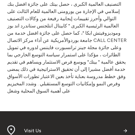
التصنيف العالمية الكبرى ، حصل بيتك على جائزة افضل بنك
إسلامي في الإجارة من يورومنى العالمية للعام الثالث على
التوالي وأحرز تقييمات إيجابية رفيعة من وكالات التصنيف
العالمية الرئيسية الكبرى " كابيتال انتلجنس ستاندرد اند بوز
وموديزوفيتش ابكا "، كما حصل على جائزة افضل خدمة من
جامعة بوردوالأمريكية عن أداء مركز الاتصال CALL CENTER
وعلى جائزة مجلة جينز ترانسبورت فايننس لدوره في تمويل
الطائرات ، مؤكدا على استمرار سياسة التوسع الخارجي بما
يحقق عالمية " بيتك" ويوسع فرص الاستثمار ويساهم في تقديم
خدمة أفضل مشيرا إلى أن تحقيق الاستراتيجية في ذلك يمضى
وفق خطط مدروسة بعناية تأخذ بعين الاعتبار تطورات الأسواق
وفرص النمو وإمكانيات التوسع المستقبلي . وشدد المخيزيم
على أهمية السوق المحلية وشغل
Visit Us