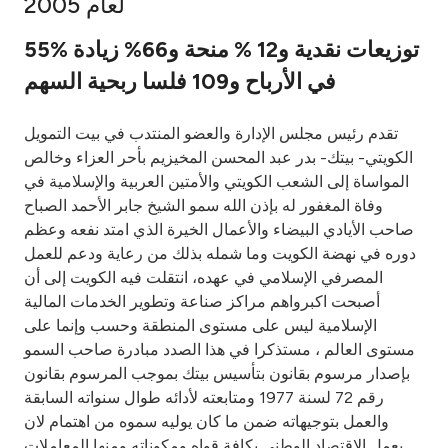
لعام 2005
Ways to bank
55% توزيعات نقدية و12 % منحة و66% زيادة
في الأرباح و109 فلسا ربحية السهم
Tools & Services
تقدم رئيس مجلس الإدارة والعضو المنتدب في بيت التمويل
After Sales Services
الكويتي- بيتك- بدر عبد المحسن المخيزيم بأحر العزاء وخالص
المواساة إلى الشعب الكويتي والأمتين العربية والإسلامية في
وفاة المغفور له بإذن الله سمو الشيخ جابر الأحمد الصباح
صاحب الأيادي البيضاء والأعمال الخيرة الذي امتد نفعه وعظم
Contact us
دوره في نهضة الكويت وما شمله بذلك من رعاية ودعم للعمل
المصرفي الإسلامي في عهده، انتقلت فيه الكويت إلى أن
Branch & ATM locator
أصبحت اكبرواهم مراكز صناعة وتطوير الخدمات المالية
الإسلامية ليس على مستوى المنطقة وحسب وإنما على
Germany
مستوى العالم ، مستذكرا في هذا الصدد مبادرة صاحب السمو
بإصدار مرسوم بقانون بتأسيس بيتك بموجب المرسوم بقانون
Malaysia
رقم 72 لسنة 1977 ومتابعته لأدائه طوال سنواته السابقة
والعمل بتوجيهاته ضمن ما كان يوليه سموه من اهتمام لان
يعمل الاقتصاد الوطني بكافة قواه ومكوناته ومنها المعاملات