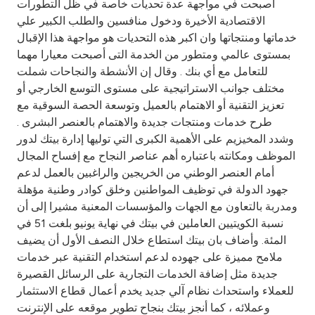
أصبحت في مواجهة عدة تحديات خاصة في ظل التطورات
الاقتصادية الأخيرة ودخول منافسين والطلب الكبير علي
خدماتها ومنتجاتها وان اكبر هذه التحديات هو مواجهة هذا الإقبال
بمستوى عالمي ومتطور من الخدمة التى أصبحت معيارا مهما
للتعامل مع أي بنك . وقال إن الأنشطة والنجاحات شملت
مختلف جوانب الاستراتيجية على مستوى التوسع الخارجي أو
تعزيز التقنية أو الاهتمام بالعميل وتوسعة الحصة السوقية مع
طرح خدمات ومنتجات جديدة والاهتمام بالعنصر البشرى .
وشدد المخيزيم على الأهمية الكبرى التي توليها إدارة بيتك لدور
الموظف ومكانته باعتباره أهم عناصر النجاح مع إفساح المجال
أمام العنصر الوطني من الخريجين والراغبين بالعمل لدعم
جهود الدولة في توظيف المواطنين وخلق كوادر وطنية مؤهلة
ومدربة بالتعاون مع الجهات والمؤسسات المعنية مشيرا إلى أن
نسبة الكويتيين العاملين في بيتك في نهاية يونيو بلغت 51 في
المئة. وأضاف بان بيتك استطاع خلال النصف الأول أن يضيف
ملامح مميزة على جهوده لدعم استخدام التقنية عبر خدمات
جديدة مثل إضافة الخدمات التجارية على الرسائل القصيرة
للعملاء واستحداث نظام آلي جديد يخدم أعمال قطاع الاستثمار
وعملائه ، كما أنجز بيتك بنجاح تطوير موقعه على الإنترنت