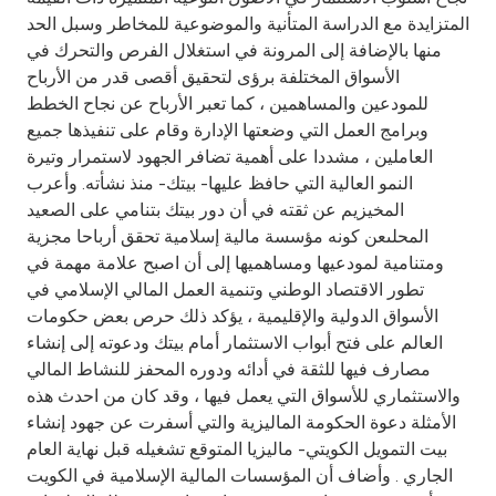
Turkey
المتزايدة مع الدراسة المتأنية والموضوعية للمخاطر وسبل الحد
منها بالإضافة إلى المرونة في استغلال الفرص والتحرك في
Egypt
الأسواق المختلفة برؤى لتحقيق أقصى قدر من الأرباح
للمودعين والمساهمين ، كما تعبر الأرباح عن نجاح الخطط
UK
وبرامج العمل التي وضعتها الإدارة وقام على تنفيذها جميع
العاملين ، مشددا على أهمية تضافر الجهود لاستمرار وتيرة
النمو العالية التي حافظ عليها- بيتك- منذ نشأته. وأعرب
Kingdom of Bahrain
المخيزيم عن ثقته في أن دور بيتك بتنامي على الصعيد
المحلىعن كونه مؤسسة مالية إسلامية تحقق أرباحا مجزية
ومتنامية لمودعيها ومساهميها إلى أن اصبح علامة مهمة في
تطور الاقتصاد الوطني وتنمية العمل المالي الإسلامي في
الأسواق الدولية والإقليمية ، يؤكد ذلك حرص بعض حكومات
العالم على فتح أبواب الاستثمار أمام بيتك ودعوته إلى إنشاء
مصارف فيها للثقة في أدائه ودوره المحفز للنشاط المالي
والاستثماري للأسواق التي يعمل فيها ، وقد كان من احدث هذه
الأمثلة دعوة الحكومة الماليزية والتي أسفرت عن جهود إنشاء
بيت التمويل الكويتي- ماليزيا المتوقع تشغيله قبل نهاية العام
الجاري . وأضاف أن المؤسسات المالية الإسلامية في الكويت