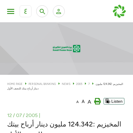
ع
Personal Banking
Private Banking & Wealth Man
KFH Online Personal Banking Services
KFH Online Corporate Banking Services
Accounts
KFH Online Trade Service
Cards
المخيزيم :124.342 مليون
7
2005
NEWS
PERSONAL BANKING
HOME PAGE
دينار أرباح بيتك للنصف الأول
Banking Tiers
A
A
Listen
A
Financing
12 / 07 / 2005
|
المخيزيم :124.342 مليون دينار أرباح بيتك
Investment