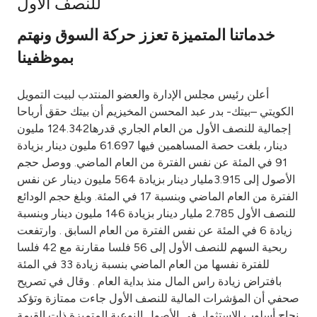
للنصف الأول
Ways to bank
خدماتنا المتميزة تعزز حركة السوق ونهتم
بموظفينا
Tools & Services
أعلن رئيس مجلس الإدارة والعضو المنتدب لبيت التمويل
After Sales Services
الكويتي –بيتك- بدر عبد المحسن المخيزيم أن بيتك حقق أرباحا
إجمالية للنصف الأول من العام الجاري قدرها124.342 مليون
دينار، بلغت حصة المساهمين فيها 61.697 مليون دينار بزيادة
91 في المئة عن نفس الفترة من العام الماضي. ووصل حجم
Contact us
الأصول إلى 3.915مليار دينار بزيادة 564 مليون دينار عن نفس
الفترة من العام الماضي وبنسبة 17 في المئة. وبلغ حجم الودائع
Branch & ATM locator
للنصف الأول 2.785 مليار دينار بزيادة 146 مليون دينار وبنسبة
زيادة 6 في المئة عن نفس الفترة من العام السابق . وارتفعت
Germany
ربحية السهم للنصف الأول إلى 56 فلسا مقارنة مع 42 فلسا
للفترة نفسها من العام الماضي بنسبة زيادة 33 في المئة
Malaysia
بافتراض زيادة راس المال منذ بداية العام . وقال في تصريح
صحفي أن المؤشرات المالية للنصف الأول جاءت ممتازة وتؤكد
نجاح أسلوب الاستثمار في الأصول النوعية المتميزة ذات القيمة